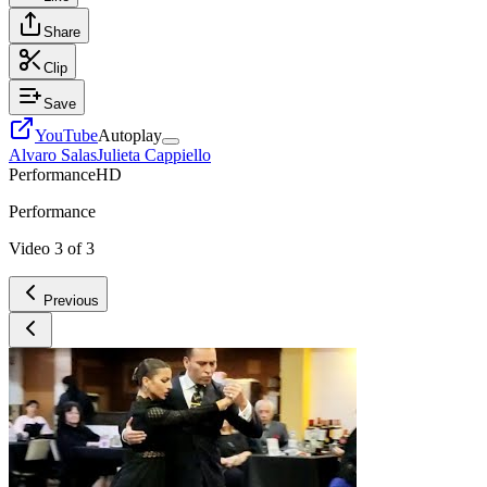
Share
Clip
Save
YouTube
Autoplay
Alvaro Salas
Julieta Cappiello
Performance
HD
Performance
Video
3
of
3
Previous