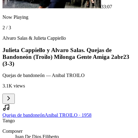
3
3:07
Now Playing
2 / 3
Alvaro Salas & Julieta Cappiello
Julieta Cappiello y Alvaro Salas. Quejas de
Bandoneón (Troilo) Milonga Gente Amiga 2abr23
(3-3)
Quejas de bandoneón
— Anibal TROILO
3.1K views
Quejas de bandoneón
Anibal TROILO
·
1958
Tango
Composer
Juan De Dios Filiberto