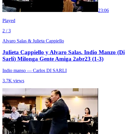
2
3:06
Played
2 / 3
Alvaro Salas & Julieta Cappiello
Julieta Cappiello y Alvaro Salas. Indio Manzo (Di
Sarli) Milonga Gente Amiga 2abr23 (1-3)
Indio manso
— Carlos DI SARLI
3.7K views