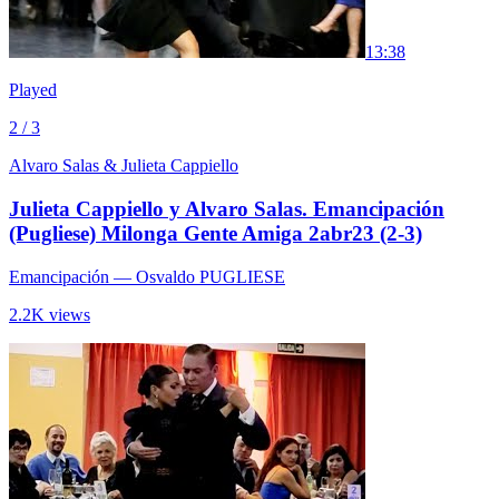
1
3:38
Played
2 / 3
Alvaro Salas & Julieta Cappiello
Julieta Cappiello y Alvaro Salas. Emancipación
(Pugliese) Milonga Gente Amiga 2abr23 (2-3)
Emancipación
— Osvaldo PUGLIESE
2.2K views