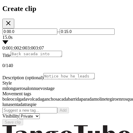
Create clip
–
15.0s
0:00
1:00
2:00
3:00
3:07
Title
0
/140
Description
(optional)
Style
milonguero
salon
nuevo
stage
Movement tags
boleo
colgada
volcada
gancho
sacada
barrida
parada
molinete
giro
enrosqu
luna
sentada
traspie
Add
Visibility
Save clip