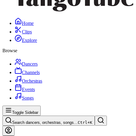
Home
Clips
Explore
Browse
Dancers
Channels
Orchestras
Events
Songs
Toggle Sidebar
Search dancers, orchestras, songs…
Ctrl+
K