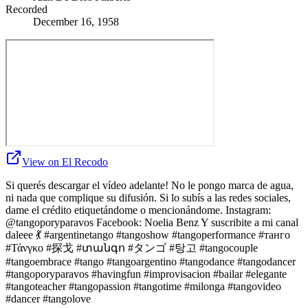
Recorded
December 16, 1958
View on El Recodo
Si querés descargar el vídeo adelante! No le pongo marca de agua,
ni nada que complique su difusión. Si lo subís a las redes sociales,
dame el crédito etiquetándome o mencionándome. Instagram:
@tangoporyparavos Facebook: Noelia Benz Y suscribite a mi canal
daleee 💃 #argentinetango #tangoshow #tangoperformance #танго
#Τάνγκο #探戈 #տանգո #タンゴ #탕고 #tangocouple
#tangoembrace #tango #tangoargentino #tangodance #tangodancer
#tangoporyparavos #havingfun #improvisacion #bailar #elegante
#tangoteacher #tangopassion #tangotime #milonga #tangovideo
#dancer #tangolove