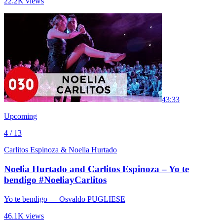
22.2K views
4
3:33
Upcoming
4 / 13
Carlitos Espinoza & Noelia Hurtado
Noelia Hurtado and Carlitos Espinoza – Yo te
bendigo #NoeliayCarlitos
Yo te bendigo
— Osvaldo PUGLIESE
46.1K views