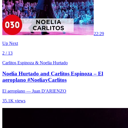
2
2:29
Up Next
2 / 13
Carlitos Espinoza & Noelia Hurtado
Noelia Hurtado and Carlitos Espinoza – El
aeroplano #NoeliayCarlitos
El aeroplano
— Juan D'ARIENZO
35.1K views