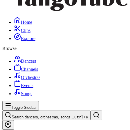
Home
Clips
Explore
Browse
Dancers
Channels
Orchestras
Events
Songs
Toggle Sidebar
Search dancers, orchestras, songs…
Ctrl+
K