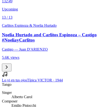
13
2:49
Upcoming
13 / 13
Carlitos Espinoza & Noelia Hurtado
Noelia Hurtado and Carlitos Espinoza – Castigo
#NoeliayCarlitos
Castigo
— Juan D'ARIENZO
5.6K views
Lo vi en tus ojos
Típica VICTOR
·
1944
Tango
Singer
Alberto Carol
Composer
Emilio Pistocchi