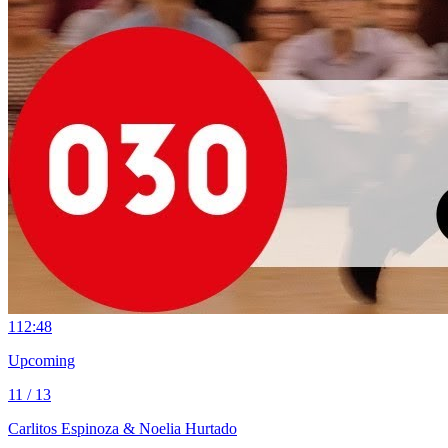
11
2:48
Upcoming
11 / 13
Carlitos Espinoza & Noelia Hurtado