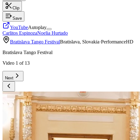
Clip
Save
YouTube
Autoplay
Carlitos Espinoza
Noelia Hurtado
Bratislava Tango Festival
Bratislava, Slovakia
·
Performance
HD
Bratislava Tango Festival
Video
1
of
13
Next