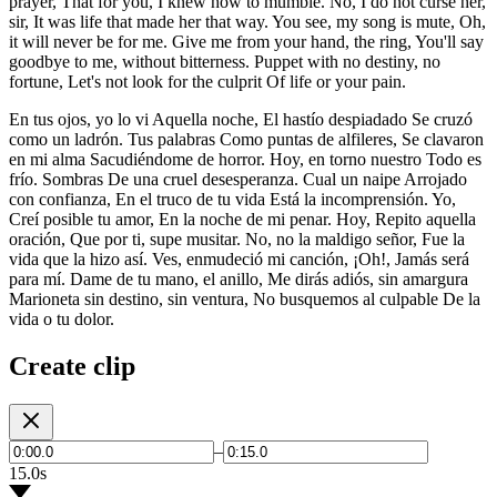
prayer, That for you, I knew how to mumble. No, I do not curse her,
sir, It was life that made her that way. You see, my song is mute, Oh,
it will never be for me. Give me from your hand, the ring, You'll say
goodbye to me, without bitterness. Puppet with no destiny, no
fortune, Let's not look for the culprit Of life or your pain.
En tus ojos, yo lo vi Aquella noche, El hastío despiadado Se cruzó
como un ladrón. Tus palabras Como puntas de alfileres, Se clavaron
en mi alma Sacudiéndome de horror. Hoy, en torno nuestro Todo es
frío. Sombras De una cruel desesperanza. Cual un naipe Arrojado
con confianza, En el truco de tu vida Está la incomprensión. Yo,
Creí posible tu amor, En la noche de mi penar. Hoy, Repito aquella
oración, Que por ti, supe musitar. No, no la maldigo señor, Fue la
vida que la hizo así. Ves, enmudeció mi canción, ¡Oh!, Jamás será
para mí. Dame de tu mano, el anillo, Me dirás adiós, sin amargura
Marioneta sin destino, sin ventura, No busquemos al culpable De la
vida o tu dolor.
Create clip
–
15.0s