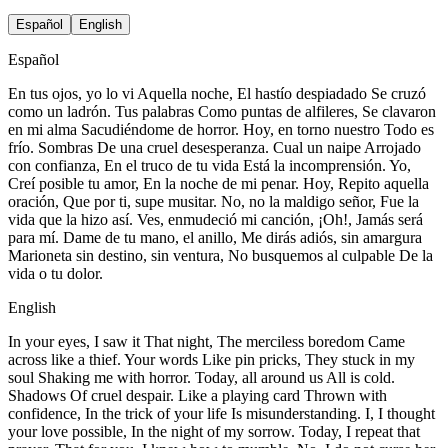
Español
English
Español
En tus ojos, yo lo vi Aquella noche, El hastío despiadado Se cruzó
como un ladrón. Tus palabras Como puntas de alfileres, Se clavaron
en mi alma Sacudiéndome de horror. Hoy, en torno nuestro Todo es
frío. Sombras De una cruel desesperanza. Cual un naipe Arrojado
con confianza, En el truco de tu vida Está la incomprensión. Yo,
Creí posible tu amor, En la noche de mi penar. Hoy, Repito aquella
oración, Que por ti, supe musitar. No, no la maldigo señor, Fue la
vida que la hizo así. Ves, enmudeció mi canción, ¡Oh!, Jamás será
para mí. Dame de tu mano, el anillo, Me dirás adiós, sin amargura
Marioneta sin destino, sin ventura, No busquemos al culpable De la
vida o tu dolor.
English
In your eyes, I saw it That night, The merciless boredom Came
across like a thief. Your words Like pin pricks, They stuck in my
soul Shaking me with horror. Today, all around us All is cold.
Shadows Of cruel despair. Like a playing card Thrown with
confidence, In the trick of your life Is misunderstanding. I, I thought
your love possible, In the night of my sorrow. Today, I repeat that