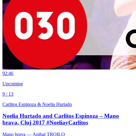
9
2:46
Upcoming
9 / 13
Carlitos Espinoza & Noelia Hurtado
Noelia Hurtado and Carlitos Espinoza – Mano
brava, Cluj 2017 #NoeliayCarlitos
Mano brava
— Anibal TROILO