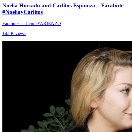
Noelia Hurtado and Carlitos Espinoza – Farabute
#NoeliayCarlitos
Farabute
— Juan D'ARIENZO
14.5K views