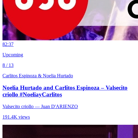
8
2:37
Upcoming
8 / 13
Carlitos Espinoza & Noelia Hurtado
Noelia Hurtado and Carlitos Espinoza – Valsecito
criollo #NoeliayCarlitos
Valsecito criollo
— Juan D'ARIENZO
191.4K views