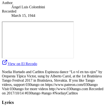
Author
Ángel Luis Colombini
Recorded
March 15, 1944
View on El Recodo
Noelia Hurtado and Carlitos Espinoza dance “Lo ví en tus ojos” by
Orquesta Típica Victor, sung by Alberto Carol, at the 1st Bratislava
Tango Festival 2017 in Bratislava, Slovakia. If you like Tango
videos, support 030tango on https://www.patreon.com/030tango
Visit 030tango for more videos http://www.030tango.com Recorded
on 2017/10/14 #030tango #tango #NoeliayCarlitos
Lyrics