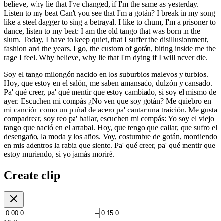
believe, why lie that I've changed, if I'm the same as yesterday.
Listen to my beat Can't you see that I'm a gotán? I break in my song
like a steel dagger to sing a betrayal. I like to chum, I'm a prisoner to
dance, listen to my beat: I am the old tango that was born in the
slum. Today, I have to keep quiet, that I suffer the disillusionment,
fashion and the years. I go, the custom of gotán, biting inside me the
rage I feel. Why believe, why lie that I'm dying if I will never die.
Soy el tango milongón nacido en los suburbios malevos y turbios.
Hoy, que estoy en el salón, me saben amansado, dulzón y cansado.
Pa' qué creer, pa' qué mentir que estoy cambiado, si soy el mismo de
ayer. Escuchen mi compás ¿No ven que soy gotán? Me quiebro en
mi canción como un puñal de acero pa' cantar una traición. Me gusta
compadrear, soy reo pa' bailar, escuchen mi compás: Yo soy el viejo
tango que nació en el arrabal. Hoy, que tengo que callar, que sufro el
desengaño, la moda y los años. Voy, costumbre de gotán, mordiendo
en mis adentros la rabia que siento. Pa' qué creer, pa' qué mentir que
estoy muriendo, si yo jamás moriré.
Create clip
–