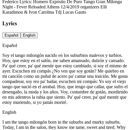
Federico Lyrics: Homero Expósito De Puro Tango Gran Milonga
Night - Fever Reloaded Athens 12/4/2019 organizers Elli
Karadimou & Ivon Carolina Tdj Lucas Gauto
Lyrics
Español
English
Español
Soy el tango milongón nacido en los suburbios malevos y turbios.
Hoy, que estoy en el salón, me saben amansado, dulzón y cansado.
Pa' qué creer, pa' qué mentir que estoy cambiado, si soy el mismo de
ayer. Escuchen mi compás ¿No ven que soy gotán? Me quiebro en
mi canción como un puñal de acero pa' cantar una traición. Me gusta
compadrear, soy reo pa' bailar, escuchen mi compás: Yo soy el viejo
tango que nació en el arrabal. Hoy, que tengo que callar, que sufro el
desengaño, la moda y los años. Voy, costumbre de gotán, mordiendo
en mis adentros la rabia que siento. Pa' qué creer, pa' qué mentir que
estoy muriendo, si yo jamás moriré.
English
I am the tango milongón born in the suburbs and murky suburbs.
Today, I am in the salon, they know me tame, sweet and tired. Why