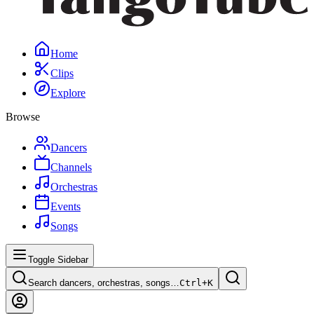
Home
Clips
Explore
Browse
Dancers
Channels
Orchestras
Events
Songs
Toggle Sidebar
Search dancers, orchestras, songs…
Ctrl+
K