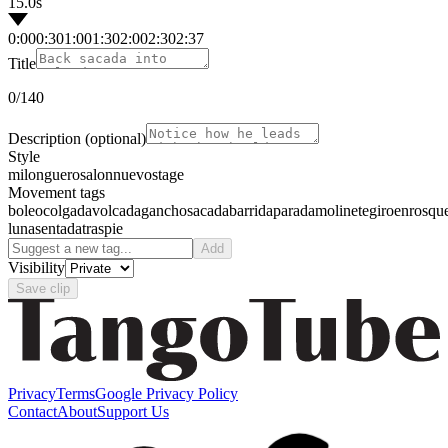
15.0s
0:00
0:30
1:00
1:30
2:00
2:30
2:37
Title
0
/140
Description
(optional)
Style
milonguero
salon
nuevo
stage
Movement tags
boleo
colgada
volcada
gancho
sacada
barrida
parada
molinete
giro
enrosqu
luna
sentada
traspie
Add
Visibility
Save clip
Privacy
Terms
Google Privacy Policy
Contact
About
Support Us