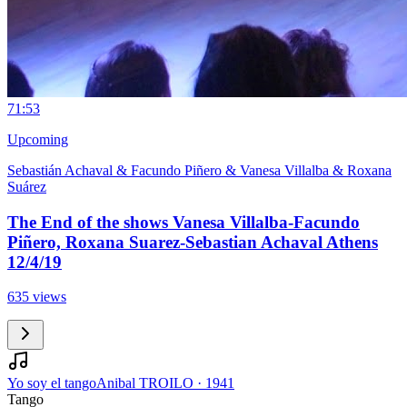
7
1:53
Upcoming
Sebastián Achaval & Facundo Piñero & Vanesa Villalba & Roxana
Suárez
The End of the shows Vanesa Villalba-Facundo
Piñero, Roxana Suarez-Sebastian Achaval Athens
12/4/19
635 views
Yo soy el tango
Anibal TROILO
·
1941
Tango