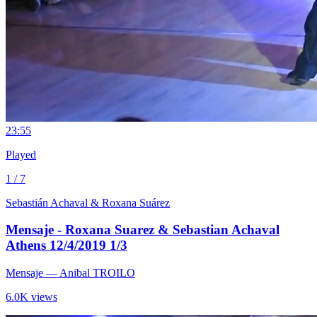
2
3:55
Played
1 / 7
Sebastián Achaval & Roxana Suárez
Mensaje - Roxana Suarez & Sebastian Achaval
Athens 12/4/2019 1/3
Mensaje
— Anibal TROILO
6.0K views