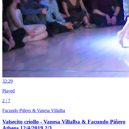
3
2:29
Played
2 / 7
Facundo Piñero & Vanesa Villalba
Valsecito criollo - Vanesa Villalba & Facundo Piñero
Athens 12/4/2019 2/3