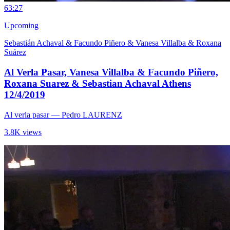
6
3:27
Upcoming
Sebastián Achaval & Facundo Piñero & Vanesa Villalba & Roxana
Suárez
Al Verla Pasar, Vanesa Villalba & Facundo Piñero,
Roxana Suarez & Sebastian Achaval Athens
12/4/2019
Al verla pasar
— Pedro LAURENZ
3.8K views