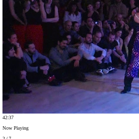
4
2:37
Now Playing
2 / 7