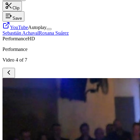
Clip
Save
YouTube
Autoplay
Sebastián Achaval
Roxana Suárez
Performance
HD
Performance
Video
4
of
7