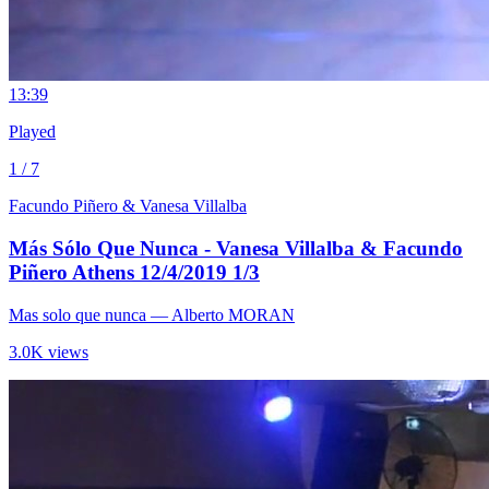
1
3:39
Played
1 / 7
Facundo Piñero & Vanesa Villalba
Más Sólo Que Nunca - Vanesa Villalba & Facundo
Piñero Athens 12/4/2019 1/3
Mas solo que nunca
— Alberto MORAN
3.0K views