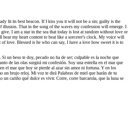
lit its best beacon. If I kiss you it will not be a sin; guilty is the
f illusion. That in the song of the waves my confession will emerge. I
 give. I am a star in the sea that today is lost at random without love or
l hear my heart content to beat like a sorcerer's clock. My voice will
 of love. Blessed is he who can say, I have a love how sweet it is to
. Si un beso te doy, pecado no ha de ser; culpable es la noche que
canto de las olas surgirá mi confesión. Soy una estrella en el mar que
en el mar que hoy se pierde al azar sin amor ni fortuna. Y en los
mo un brujo reloj. Mi voz te dirá Palabras de miel que harán de tu
un cariño qué dulce es vivir. Corre, corre barcarola, que la luna se