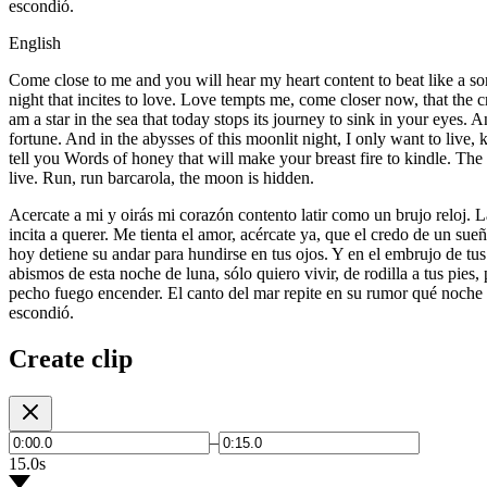
escondió.
English
Come close to me and you will hear my heart content to beat like a sorcer
night that incites to love. Love tempts me, come closer now, that the 
am a star in the sea that today stops its journey to sink in your eyes. A
fortune. And in the abysses of this moonlit night, I only want to live,
tell you Words of honey that will make your breast fire to kindle. The 
live. Run, run barcarola, the moon is hidden.
Acercate a mi y oirás mi corazón contento latir como un brujo reloj. L
incita a querer. Me tienta el amor, acércate ya, que el credo de un sueñ
hoy detiene su andar para hundirse en tus ojos. Y en el embrujo de tus 
abismos de esta noche de luna, sólo quiero vivir, de rodilla a tus pies
pecho fuego encender. El canto del mar repite en su rumor qué noche d
escondió.
Create clip
–
15.0s