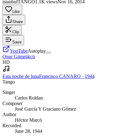
istanbulTANGO
1.1K views
Nov 16, 2014
Like
Share
Clip
Save
YouTube
Autoplay
Onur Gümrükçü
HD
Esta noche de luna
Francisco CANARO
·
1944
Tango
Singer
Carlos Roldan
Composer
José García Y Graciano Gómez
Author
Héctor Marcó
Recorded
June 28, 1944