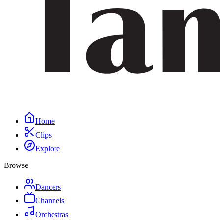
Home
Clips
Explore
Browse
Dancers
Channels
Orchestras