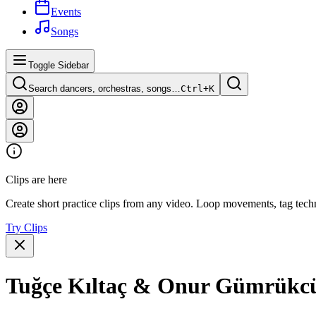
Events
Songs
Toggle Sidebar
Search dancers, orchestras, songs…
Ctrl+
K
Clips are here
Create short practice clips from any video. Loop movements, tag techn
Try Clips
Tuğçe Kıltaç & Onur Gümrükc