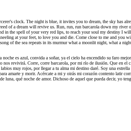
er's clock. The night is blue, it invites you to dream, the sky has already 
creed of a dream will revive us. Run, run, run barcarola down my river o
nd in the spell of your very red lips, to reach your soul my destiny I will
 kneeling at your feet, to love you and die. Come close to me and you wil
song of the sea repeats in its murmur what a moonlit night, what a night
a noche es azul, convida a soñar, ya el cielo ha encendido su faro mejor
o nos revivirá. Corre, corre barcarola, por mi río de ilusión. Que en el 
labios muy rojos, por llegar a tu alma mi destino daré. Soy una estrella 
, para amarte y morir. Acércate a mi y oirás mi corazón contento latir co
e luna, qué noche de amor. Dichoso de aquel que pueda decir, yo tengo 