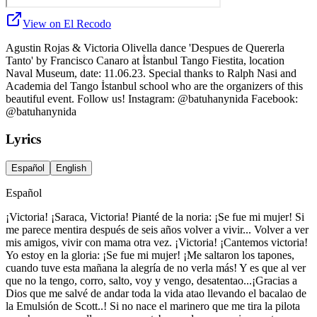
View on El Recodo
Agustin Rojas & Victoria Olivella dance 'Despues de Quererla
Tanto' by Francisco Canaro at İstanbul Tango Fiestita, location
Naval Museum, date: 11.06.23. Special thanks to Ralph Nasi and
Academia del Tango İstanbul school who are the organizers of this
beautiful event. Follow us! Instagram: @batuhanynida Facebook:
@batuhanynida
Lyrics
Español
English
Español
¡Victoria! ¡Saraca, Victoria! Pianté de la noria: ¡Se fue mi mujer! Si
me parece mentira después de seis años volver a vivir... Volver a ver
mis amigos, vivir con mama otra vez. ¡Victoria! ¡Cantemos victoria!
Yo estoy en la gloria: ¡Se fue mi mujer! ¡Me saltaron los tapones,
cuando tuve esta mañana la alegría de no verla más! Y es que al ver
que no la tengo, corro, salto, voy y vengo, desatentao...¡Gracias a
Dios que me salvé de andar toda la vida atao llevando el bacalao de
la Emulsión de Scott..! Si no nace el marinero que me tira la pilota