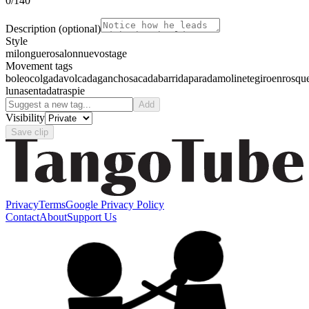
0
/140
Description
(optional)
Style
milonguero
salon
nuevo
stage
Movement tags
boleo
colgada
volcada
gancho
sacada
barrida
parada
molinete
giro
enrosqu
luna
sentada
traspie
Add
Visibility
Save clip
Privacy
Terms
Google Privacy Policy
Contact
About
Support Us