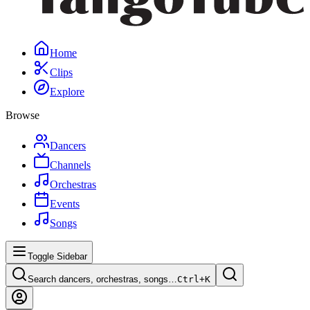
Home
Clips
Explore
Browse
Dancers
Channels
Orchestras
Events
Songs
Toggle Sidebar
Search dancers, orchestras, songs…
Ctrl+
K