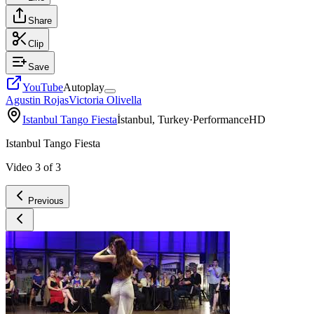
Share
Clip
Save
YouTube
Autoplay
Agustin Rojas
Victoria Olivella
Istanbul Tango Fiesta
İstanbul, Turkey
·
Performance
HD
Istanbul Tango Fiesta
Video
3
of
3
Previous