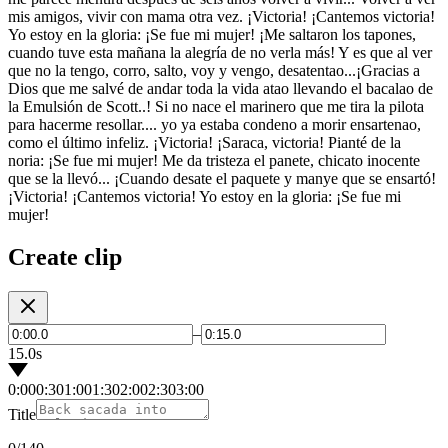
mis amigos, vivir con mama otra vez. ¡Victoria! ¡Cantemos victoria!
Yo estoy en la gloria: ¡Se fue mi mujer! ¡Me saltaron los tapones,
cuando tuve esta mañana la alegría de no verla más! Y es que al ver
que no la tengo, corro, salto, voy y vengo, desatentao...¡Gracias a
Dios que me salvé de andar toda la vida atao llevando el bacalao de
la Emulsión de Scott..! Si no nace el marinero que me tira la pilota
para hacerme resollar.... yo ya estaba condeno a morir ensartenao,
como el último infeliz. ¡Victoria! ¡Saraca, victoria! Pianté de la
noria: ¡Se fue mi mujer! Me da tristeza el panete, chicato inocente
que se la llevó... ¡Cuando desate el paquete y manye que se ensartó!
¡Victoria! ¡Cantemos victoria! Yo estoy en la gloria: ¡Se fue mi
mujer!
Create clip
–
15.0s
0:00
0:30
1:00
1:30
2:00
2:30
3:00
Title