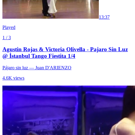
1
3:37
Played
1 / 3
Agustin Rojas & Victoria Olivella - Pajaro Sin Luz
@ İstanbul Tango Fiestita 1/4
Pájaro sin luz
— Juan D'ARIENZO
4.6K views