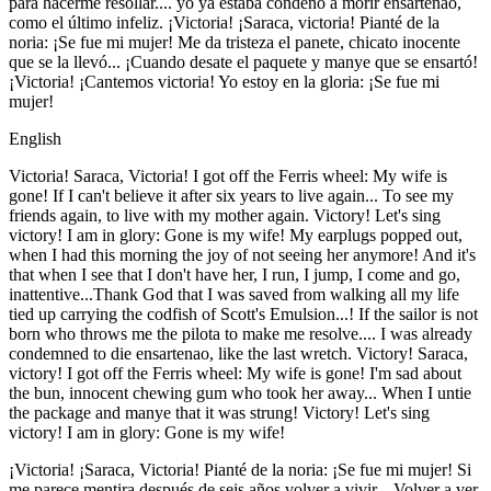
para hacerme resollar.... yo ya estaba condeno a morir ensartenao,
como el último infeliz. ¡Victoria! ¡Saraca, victoria! Pianté de la
noria: ¡Se fue mi mujer! Me da tristeza el panete, chicato inocente
que se la llevó... ¡Cuando desate el paquete y manye que se ensartó!
¡Victoria! ¡Cantemos victoria! Yo estoy en la gloria: ¡Se fue mi
mujer!
English
Victoria! Saraca, Victoria! I got off the Ferris wheel: My wife is
gone! If I can't believe it after six years to live again... To see my
friends again, to live with my mother again. Victory! Let's sing
victory! I am in glory: Gone is my wife! My earplugs popped out,
when I had this morning the joy of not seeing her anymore! And it's
that when I see that I don't have her, I run, I jump, I come and go,
inattentive...Thank God that I was saved from walking all my life
tied up carrying the codfish of Scott's Emulsion...! If the sailor is not
born who throws me the pilota to make me resolve.... I was already
condemned to die ensartenao, like the last wretch. Victory! Saraca,
victory! I got off the Ferris wheel: My wife is gone! I'm sad about
the bun, innocent chewing gum who took her away... When I untie
the package and manye that it was strung! Victory! Let's sing
victory! I am in glory: Gone is my wife!
¡Victoria! ¡Saraca, Victoria! Pianté de la noria: ¡Se fue mi mujer! Si
me parece mentira después de seis años volver a vivir... Volver a ver