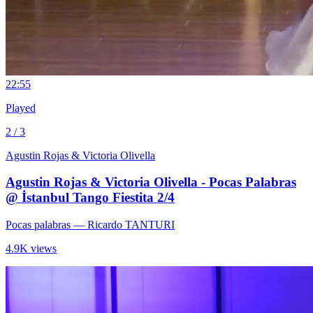
2
2:55
Played
2 / 3
Agustin Rojas & Victoria Olivella
Agustin Rojas & Victoria Olivella - Pocas Palabras
@ İstanbul Tango Fiestita 2/4
Pocas palabras
— Ricardo TANTURI
4.9K views