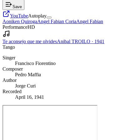
Save
YouTube
Autoplay
Aoniken Quiroga
Angel Fabian Coria
Angel Fabian
Performance
HD
Te aconsejo que me olvides
Anibal TROILO
·
1941
Tango
Singer
Francisco Fiorentino
Composer
Pedro Maffia
Author
Jorge Curi
Recorded
April 16, 1941