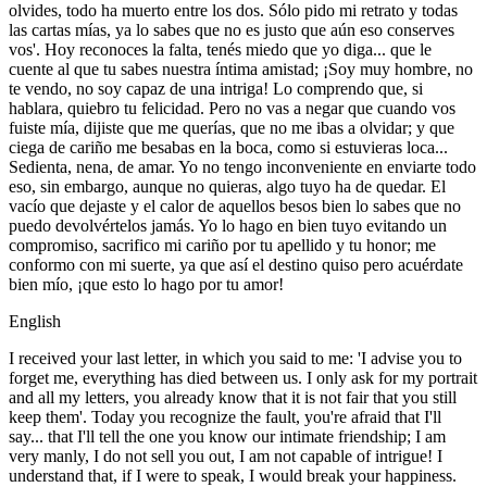
olvides, todo ha muerto entre los dos. Sólo pido mi retrato y todas
las cartas mías, ya lo sabes que no es justo que aún eso conserves
vos'. Hoy reconoces la falta, tenés miedo que yo diga... que le
cuente al que tu sabes nuestra íntima amistad; ¡Soy muy hombre, no
te vendo, no soy capaz de una intriga! Lo comprendo que, si
hablara, quiebro tu felicidad. Pero no vas a negar que cuando vos
fuiste mía, dijiste que me querías, que no me ibas a olvidar; y que
ciega de cariño me besabas en la boca, como si estuvieras loca...
Sedienta, nena, de amar. Yo no tengo inconveniente en enviarte todo
eso, sin embargo, aunque no quieras, algo tuyo ha de quedar. El
vacío que dejaste y el calor de aquellos besos bien lo sabes que no
puedo devolvértelos jamás. Yo lo hago en bien tuyo evitando un
compromiso, sacrifico mi cariño por tu apellido y tu honor; me
conformo con mi suerte, ya que así el destino quiso pero acuérdate
bien mío, ¡que esto lo hago por tu amor!
English
I received your last letter, in which you said to me: 'I advise you to
forget me, everything has died between us. I only ask for my portrait
and all my letters, you already know that it is not fair that you still
keep them'. Today you recognize the fault, you're afraid that I'll
say... that I'll tell the one you know our intimate friendship; I am
very manly, I do not sell you out, I am not capable of intrigue! I
understand that, if I were to speak, I would break your happiness.