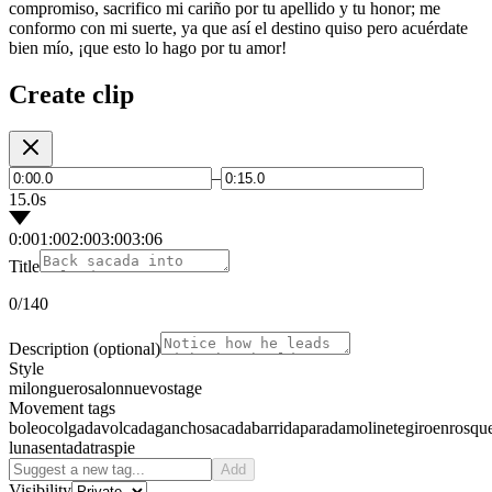
compromiso, sacrifico mi cariño por tu apellido y tu honor; me
conformo con mi suerte, ya que así el destino quiso pero acuérdate
bien mío, ¡que esto lo hago por tu amor!
Create clip
–
15.0s
0:00
1:00
2:00
3:00
3:06
Title
0
/140
Description
(optional)
Style
milonguero
salon
nuevo
stage
Movement tags
boleo
colgada
volcada
gancho
sacada
barrida
parada
molinete
giro
enrosqu
luna
sentada
traspie
Add
Visibility