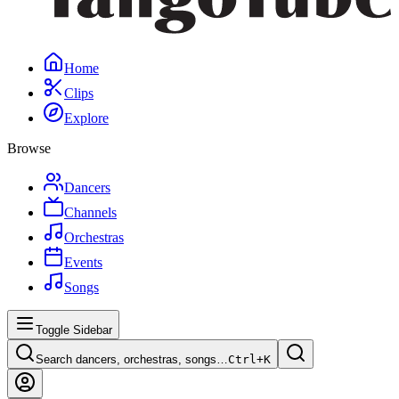
Home
Clips
Explore
Browse
Dancers
Channels
Orchestras
Events
Songs
Toggle Sidebar
Search dancers, orchestras, songs…
Ctrl+
K