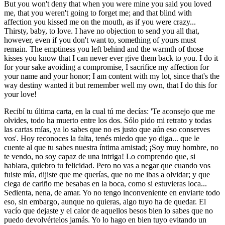
But you won't deny that when you were mine you said you loved
me, that you weren't going to forget me; and that blind with
affection you kissed me on the mouth, as if you were crazy...
Thirsty, baby, to love. I have no objection to send you all that,
however, even if you don't want to, something of yours must
remain. The emptiness you left behind and the warmth of those
kisses you know that I can never ever give them back to you. I do it
for your sake avoiding a compromise, I sacrifice my affection for
your name and your honor; I am content with my lot, since that's the
way destiny wanted it but remember well my own, that I do this for
your love!
Recibí tu última carta, en la cual tú me decías: 'Te aconsejo que me
olvides, todo ha muerto entre los dos. Sólo pido mi retrato y todas
las cartas mías, ya lo sabes que no es justo que aún eso conserves
vos'. Hoy reconoces la falta, tenés miedo que yo diga... que le
cuente al que tu sabes nuestra íntima amistad; ¡Soy muy hombre, no
te vendo, no soy capaz de una intriga! Lo comprendo que, si
hablara, quiebro tu felicidad. Pero no vas a negar que cuando vos
fuiste mía, dijiste que me querías, que no me ibas a olvidar; y que
ciega de cariño me besabas en la boca, como si estuvieras loca...
Sedienta, nena, de amar. Yo no tengo inconveniente en enviarte todo
eso, sin embargo, aunque no quieras, algo tuyo ha de quedar. El
vacío que dejaste y el calor de aquellos besos bien lo sabes que no
puedo devolvértelos jamás. Yo lo hago en bien tuyo evitando un