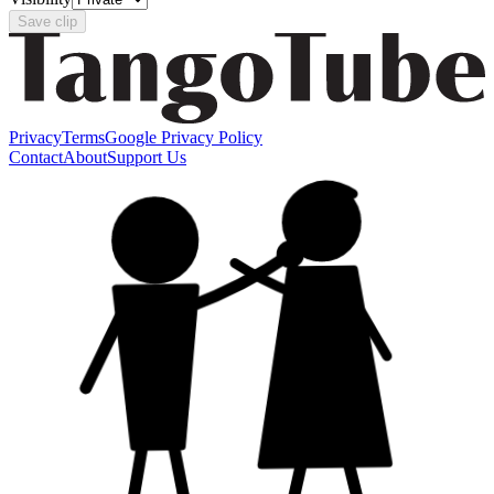
Save clip
Privacy
Terms
Google Privacy Policy
Contact
About
Support Us