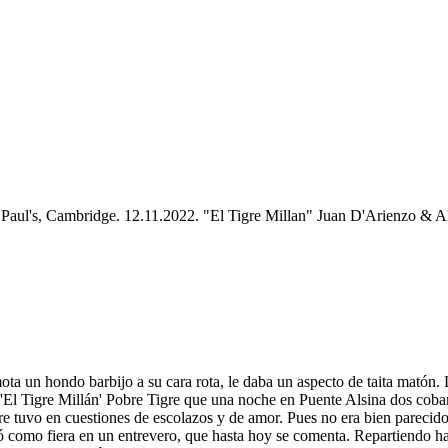
 Paul's, Cambridge. 12.11.2022. "El Tigre Millan" Juan D'Arienzo &
a un hondo barbijo a su cara rota, le daba un aspecto de taita matón. D
'El Tigre Millán' Pobre Tigre que una noche en Puente Alsina dos coba
re tuvo en cuestiones de escolazos y de amor. Pues no era bien parecid
mó como fiera en un entrevero, que hasta hoy se comenta. Repartiendo h