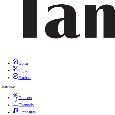
Home
Clips
Explore
Browse
Dancers
Channels
Orchestras