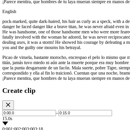
¡Parece mentira, que hombres de tu laya mueran siempre en manos de u
English
pock-marked, quite dark-haired, his hair as curly as a speck, with a de
danger he faced danger like a brave titan, he was never afraid even i
He was handsome, one of those handsome men who were more feared tha
fatally involved with the woman he adored, he was never reciprocated an
dealing axes, it was a storm! He showed his courage by defeating a 
you and the guilty one mourns his betrayal.
Picao de viruela, bastante morocho, encrespao el pelo lo mismo que mot
titán, jamás tuvo miedo ni aún ante la muerte porque era muy hombre 
que la punta desgarrante de un facón. Mala suerte, pobre Tigre, siemp
correspondido y ella al fin lo traicionó. Cuentan que una noche, bra
¡Parece mentira, que hombres de tu laya mueran siempre en manos de u
Create clip
–
15.0s
0:00
1:00
2:00
3:00
3:18