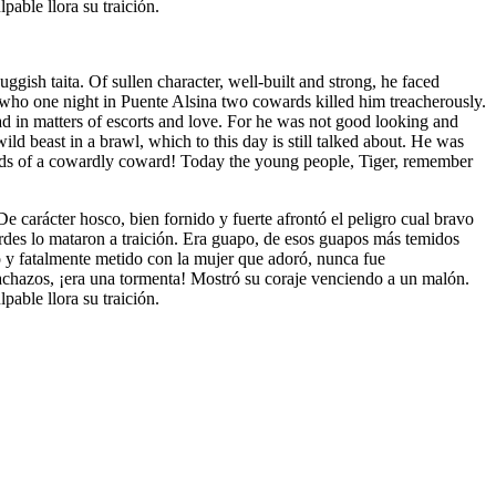
able llora su traición.
ggish taita. Of sullen character, well-built and strong, he faced
r who one night in Puente Alsina two cowards killed him treacherously.
 in matters of escorts and love. For he was not good looking and
ild beast in a brawl, which to this day is still talked about. He was
ands of a cowardly coward! Today the young people, Tiger, remember
e carácter hosco, bien fornido y fuerte afrontó el peligro cual bravo
rdes lo mataron a traición. Era guapo, de esos guapos más temidos
o y fatalmente metido con la mujer que adoró, nunca fue
achazos, ¡era una tormenta! Mostró su coraje venciendo a un malón.
able llora su traición.