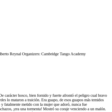
 Alberto Reynal Organizers: Cambridge Tango Academy
e carácter hosco, bien fornido y fuerte afrontó el peligro cual bravo
rdes lo mataron a traición. Era guapo, de esos guapos más temidos
o y fatalmente metido con la mujer que adoró, nunca fue
achazos, ¡era una tormenta! Mostró su coraje venciendo a un malón.