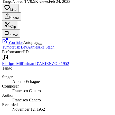
TangoNuevo TV
9.5K views
Feb 24, 2023
Like
Share
Clip
Save
YouTube
Autoplay
Tymoteusz Ley
Agnieszka Stach
Performance
HD
El Tigre Millán
Juan D'ARIENZO
·
1952
Tango
Singer
Alberto Echague
Composer
Francisco Canaro
Author
Francisco Canaro
Recorded
November 12, 1952