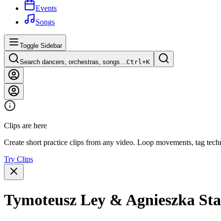
Events
Songs
Toggle Sidebar
Search dancers, orchestras, songs…
Ctrl+
K
Clips are here
Create short practice clips from any video. Loop movements, tag techn
Try Clips
Tymoteusz Ley & Agnieszka Sta