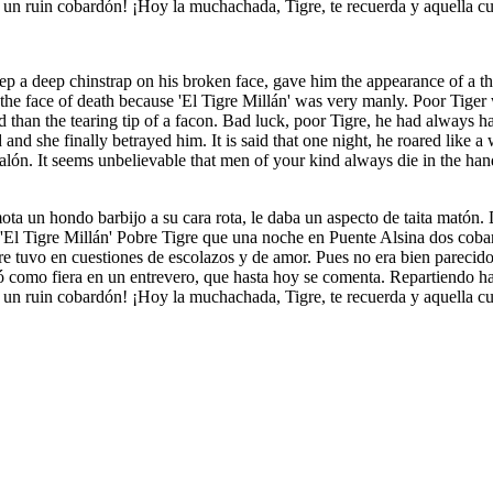
n ruin cobardón! ¡Hoy la muchachada, Tigre, te recuerda y aquella culp
ep a deep chinstrap on his broken face, gave him the appearance of a thu
n the face of death because 'El Tigre Millán' was very manly. Poor Tige
n the tearing tip of a facon. Bad luck, poor Tigre, he had always had
d she finally betrayed him. It is said that one night, he roared like a w
malón. It seems unbelievable that men of your kind always die in the h
a un hondo barbijo a su cara rota, le daba un aspecto de taita matón. D
'El Tigre Millán' Pobre Tigre que una noche en Puente Alsina dos coba
re tuvo en cuestiones de escolazos y de amor. Pues no era bien parecid
mó como fiera en un entrevero, que hasta hoy se comenta. Repartiendo h
n ruin cobardón! ¡Hoy la muchachada, Tigre, te recuerda y aquella culp