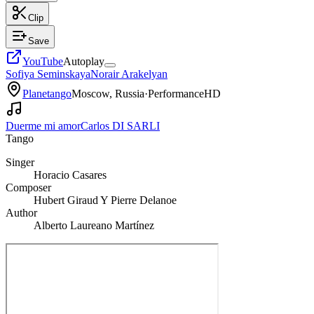
Clip
Save
YouTube
Autoplay
Sofiya Seminskaya
Norair Arakelyan
Planetango
Moscow, Russia
·
Performance
HD
Duerme mi amor
Carlos DI SARLI
Tango
Singer
Horacio Casares
Composer
Hubert Giraud Y Pierre Delanoe
Author
Alberto Laureano Martínez