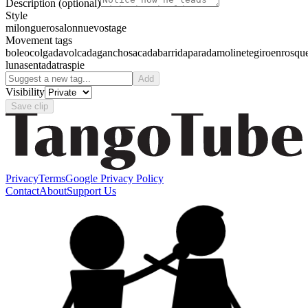
Description
(optional)
Style
milonguero
salon
nuevo
stage
Movement tags
boleo
colgada
volcada
gancho
sacada
barrida
parada
molinete
giro
enrosqu
luna
sentada
traspie
Add
Visibility
Save clip
Privacy
Terms
Google Privacy Policy
Contact
About
Support Us