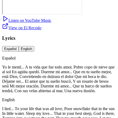
Listen on YouTube Music
View on El Recodo
Lyrics
Español
English
Español
Yo le mentí... A tu vida que fue todo amor, Pobre copo de nieve que
al sol En agüita quedó. Duerme mi amor... Que en tu sueño mejor,
está Dios, Convirtiendo en dulzura el dolor Que mi boca te dio.
Déjame ser... El amor que tu sueño buscó, Y un rosario de besos
será Mi mejor oración. Duerme mi amor... Que tu barco de sueños
tendrá, Con sus velas abiertas al mar, Una nueva ilusión.
English
I lied... To your life that was all love, Poor snowflake that in the sun
In little water. Sleep my love... That in your best sleep, God is there,