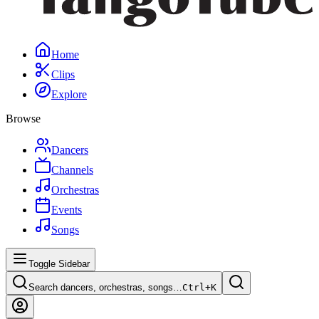
Home
Clips
Explore
Browse
Dancers
Channels
Orchestras
Events
Songs
Toggle Sidebar
Search dancers, orchestras, songs…
Ctrl+
K