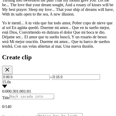
Turning into sweetness the pain That my mouth gave you. Let me
be... The love that your dream sought, And a rosary of kisses will be
My best prayer. Sleep my love... That your ship of dreams will have,
With its sails open to the sea, A new illusion.
Yo le mentí... A tu vida que fue todo amor, Pobre copo de nieve que
al sol En agüita quedó. Duerme mi amor... Que en tu sueño mejor,
está Dios, Convirtiendo en dulzura el dolor Que mi boca te dio.
Déjame ser... El amor que tu sueño buscó, Y un rosario de besos
será Mi mejor oración. Duerme mi amor... Que tu barco de sueños
tendrá, Con sus velas abiertas al mar, Una nueva ilusión.
Create clip
–
15.0s
0:00
0:30
1:00
1:01
Title
0
/140