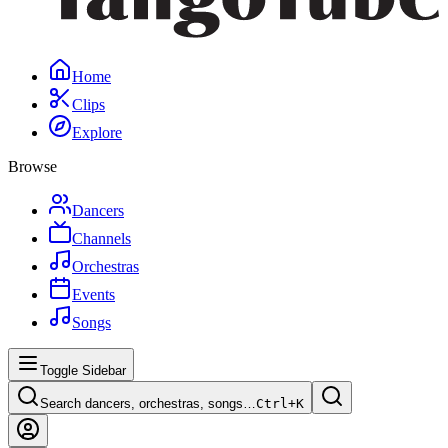
Home
Clips
Explore
Browse
Dancers
Channels
Orchestras
Events
Songs
Toggle Sidebar
Search dancers, orchestras, songs…
Ctrl+
K