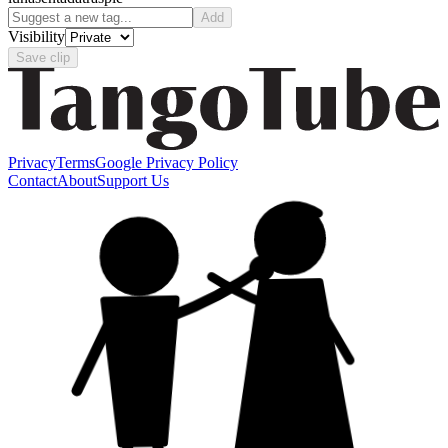
Add
Visibility
Save clip
Privacy
Terms
Google Privacy Policy
Contact
About
Support Us