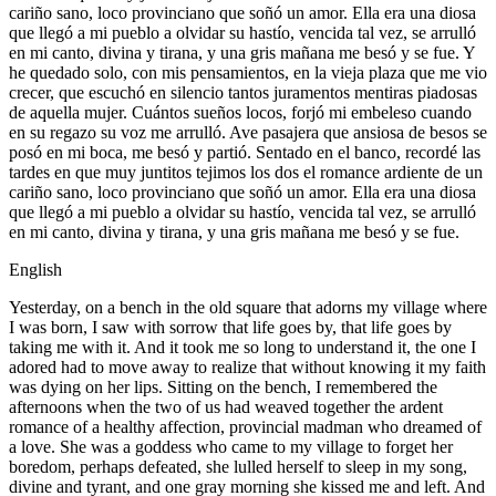
cariño sano, loco provinciano que soñó un amor. Ella era una diosa
que llegó a mi pueblo a olvidar su hastío, vencida tal vez, se arrulló
en mi canto, divina y tirana, y una gris mañana me besó y se fue. Y
he quedado solo, con mis pensamientos, en la vieja plaza que me vio
crecer, que escuchó en silencio tantos juramentos mentiras piadosas
de aquella mujer. Cuántos sueños locos, forjó mi embeleso cuando
en su regazo su voz me arrulló. Ave pasajera que ansiosa de besos se
posó en mi boca, me besó y partió. Sentado en el banco, recordé las
tardes en que muy juntitos tejimos los dos el romance ardiente de un
cariño sano, loco provinciano que soñó un amor. Ella era una diosa
que llegó a mi pueblo a olvidar su hastío, vencida tal vez, se arrulló
en mi canto, divina y tirana, y una gris mañana me besó y se fue.
English
Yesterday, on a bench in the old square that adorns my village where
I was born, I saw with sorrow that life goes by, that life goes by
taking me with it. And it took me so long to understand it, the one I
adored had to move away to realize that without knowing it my faith
was dying on her lips. Sitting on the bench, I remembered the
afternoons when the two of us had weaved together the ardent
romance of a healthy affection, provincial madman who dreamed of
a love. She was a goddess who came to my village to forget her
boredom, perhaps defeated, she lulled herself to sleep in my song,
divine and tyrant, and one gray morning she kissed me and left. And