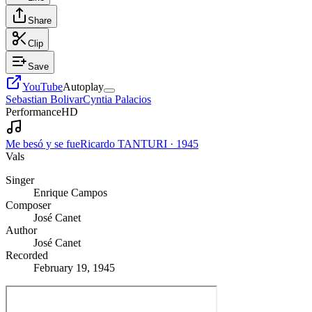
Share
Clip
Save
YouTube
Autoplay
Sebastian Bolivar
Cyntia Palacios
Performance
HD
Me besó y se fue
Ricardo TANTURI
·
1945
Vals
Singer
Enrique Campos
Composer
José Canet
Author
José Canet
Recorded
February 19, 1945