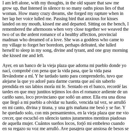
I am left alone, with my thoughts, in the old square that saw me
grow up, that listened in silence to so many oaths pious lies of that
woman. How many crazy dreams, she forged my rapture when in
her lap her voice lulled me. Passing bird that anxious for kisses
landed on my mouth, kissed me and departed. Sitting on the bench, I
remembered the afternoons when very close together we weaved the
two of us the ardent romance of a healthy affection, provincial
madman who dreamed of a love. She was a goddess who came to
my village to forget her boredom, perhaps defeated, she lulled
herself to sleep in my song, divine and tyrant, and one gray morning
she kissed me and left.
Ayer, en un banco de la vieja plaza que adorna mi pueblo donde yo
nací, comprobé con pena que la vida pasa, que la vida pasa
llevándome a mí. Y he tardado tanto para comprenderlo, tuvo que
alejarse la que yo adoré para darme cuenta que así sin saberlo
prendida en sus labios moría mi fe. Sentado en el banco, recordé las
tardes en que muy juntitos tejimos los dos el romance ardiente de un
cariño sano, loco provinciano que soñó un amor. Ella era una diosa
que llegó a mi pueblo a olvidar su hastío, vencida tal vez, se arrulló
en mi canto, divina y tirana, y una gris mañana me besó y se fue. Y
he quedado solo, con mis pensamientos, en la vieja plaza que me vio
crecer, que escuchó en silencio tantos juramentos mentiras piadosas
de aquella mujer. Cuántos sueños locos, forjó mi embeleso cuando
en su regazo su voz me arrulló. Ave pasajera que ansiosa de besos se