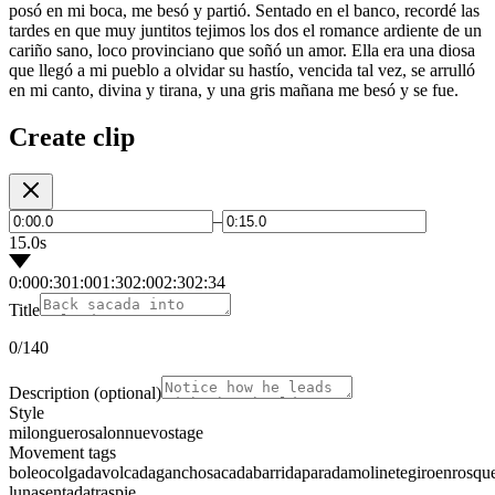
posó en mi boca, me besó y partió. Sentado en el banco, recordé las
tardes en que muy juntitos tejimos los dos el romance ardiente de un
cariño sano, loco provinciano que soñó un amor. Ella era una diosa
que llegó a mi pueblo a olvidar su hastío, vencida tal vez, se arrulló
en mi canto, divina y tirana, y una gris mañana me besó y se fue.
Create clip
–
15.0s
0:00
0:30
1:00
1:30
2:00
2:30
2:34
Title
0
/140
Description
(optional)
Style
milonguero
salon
nuevo
stage
Movement tags
boleo
colgada
volcada
gancho
sacada
barrida
parada
molinete
giro
enrosqu
luna
sentada
traspie