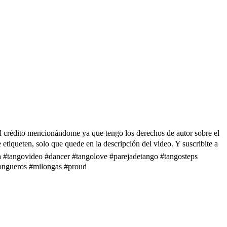
 el crédito mencionándome ya que tengo los derechos de autor sobre el
tiqueten, solo que quede en la descripción del video. Y suscribite a
ngovideo #dancer #tangolove #parejadetango #tangosteps
longueros #milongas #proud