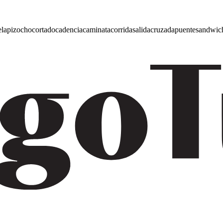
e
lapiz
ocho
cortado
cadencia
caminata
corrida
salida
cruzada
puente
sandwic