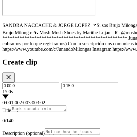
SANDRA NACCACHE & JORGE LOPEZ 📌Si sos Brujo Milonga || IG @
Brujo Milonga: 👠 Mosh Mosh Shoes by Marithe Lujan || IG 
*************************************************** Junando Mil
cobramos por lo que registramos) Con tu suscripción nos comunicas tu
https://www.youtube.com/c/JunandoMilongas Instagram https://www
Create clip
–
15.0s
0:00
1:00
2:00
3:00
3:02
Title
0
/140
Description
(optional)