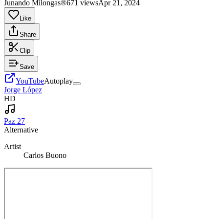
Junando Milongas®
671 views
Apr 21, 2024
Like
Share
Clip
Save
YouTube
Autoplay
Jorge López
HD
Paz 27
Alternative
Artist
Carlos Buono