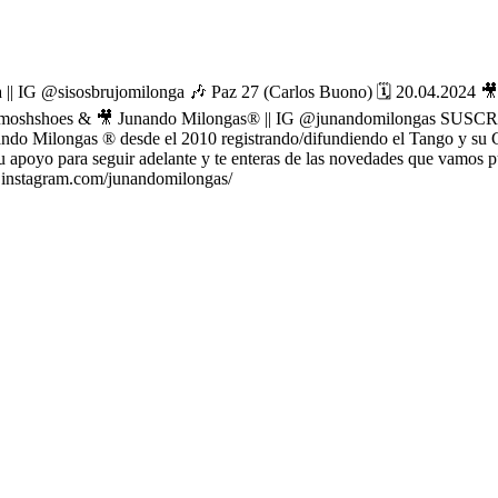
sisosbrujomilonga 🎶 Paz 27 (Carlos Buono) 🗓 20.04.2024 🎥 He
@moshmoshshoes & 🎥 Junando Milongas® || IG @junandomilonga
ongas ® desde el 2010 registrando/difundiendo el Tango y su Gente
 apoyo para seguir adelante y te enteras de las novedades que vamos p
.instagram.com/junandomilongas/