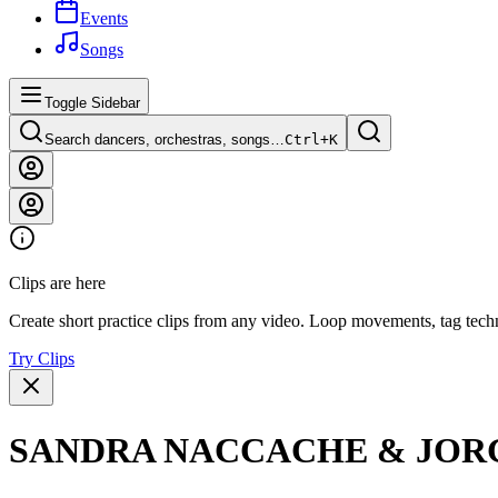
Events
Songs
Toggle Sidebar
Search dancers, orchestras, songs…
Ctrl+
K
Clips are here
Create short practice clips from any video. Loop movements, tag techn
Try Clips
SANDRA NACCACHE & JORGE L