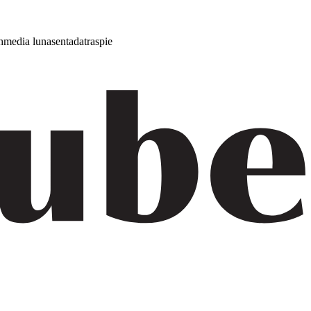
h
media luna
sentada
traspie