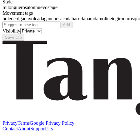
Style
milonguero
salon
nuevo
stage
Movement tags
boleo
colgada
volcada
gancho
sacada
barrida
parada
molinete
giro
enrosqu
Add
Visibility
Save clip
Privacy
Terms
Google Privacy Policy
Contact
About
Support Us