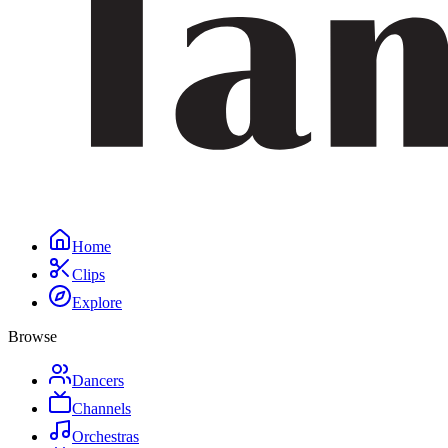
Home
Clips
Explore
Browse
Dancers
Channels
Orchestras