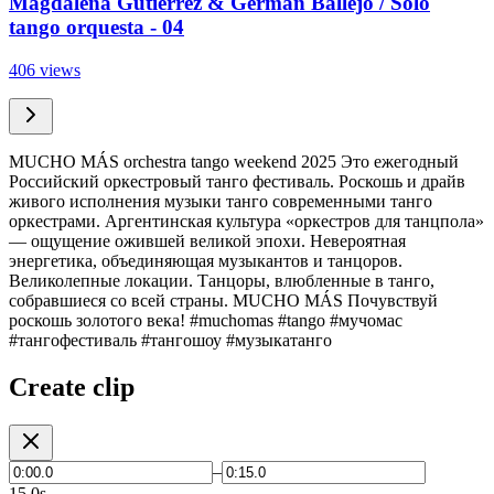
Magdalena Gutierrez & Germán Ballejo / Solo
tango orquesta - 04
406 views
MUCHO MÁS orchestra tango weekend 2025 Это ежегодный
Российский оркестровый танго фестиваль. Роскошь и драйв
живого исполнения музыки танго современными танго
оркестрами. Аргентинская культура «оркестров для танцпола»
— ощущение ожившей великой эпохи. Невероятная
энергетика, объединяющая музыкантов и танцоров.
Великолепные локации. Танцоры, влюбленные в танго,
собравшиеся со всей страны. MUCHO MÁS Почувствуй
роскошь золотого века! #muchomas #tango #мучомас
#тангофестиваль #тангошоу #музыкатанго
Create clip
–
15.0s