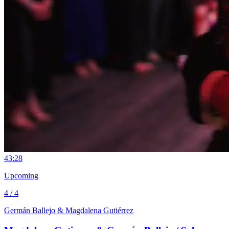
4
3:28
Upcoming
4 / 4
Germán Ballejo & Magdalena Gutiérrez