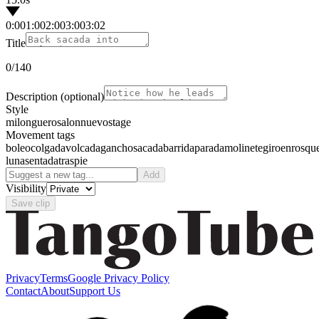
0:00
1:00
2:00
3:00
3:02
Title
0
/140
Description
(optional)
Style
milonguero
salon
nuevo
stage
Movement tags
boleo
colgada
volcada
gancho
sacada
barrida
parada
molinete
giro
enrosqu
luna
sentada
traspie
Add
Visibility
Save clip
Privacy
Terms
Google Privacy Policy
Contact
About
Support Us