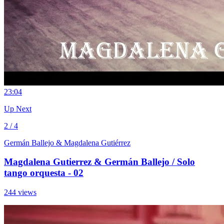
2
3:04
Up Next
2 / 4
Germán Ballejo & Magdalena Gutiérrez
Magdalena Gutierrez & Germán Ballejo / Solo
tango orquesta - 02
244 views