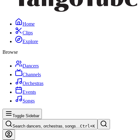
Home
Clips
Explore
Browse
Dancers
Channels
Orchestras
Events
Songs
Toggle Sidebar
Search dancers, orchestras, songs…
Ctrl+
K