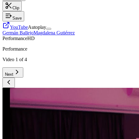
Clip
Save
YouTube
Autoplay
Germán Ballejo
Magdalena Gutiérrez
Performance
HD
Performance
Video
1
of
4
Next