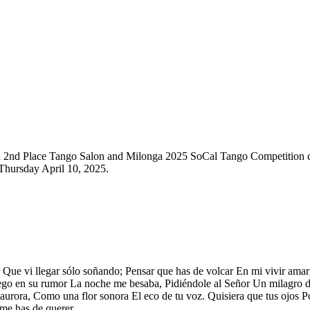
nd 2nd Place Tango Salon and Milonga 2025 SoCal Tango Competition
hursday April 10, 2025.
e vi llegar sólo soñando; Pensar que has de volcar En mi vivir amar
luego en su rumor La noche me besaba, Pidiéndole al Señor Un milagro d
aurora, Como una flor sonora El eco de tu voz. Quisiera que tus ojos Por
 me has de querer.