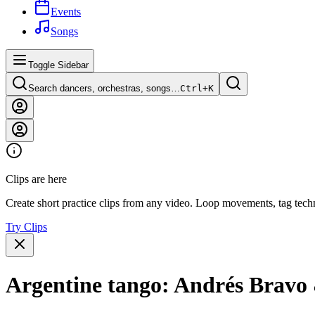
Events
Songs
Toggle Sidebar
Search dancers, orchestras, songs…
Ctrl+
K
Clips are here
Create short practice clips from any video. Loop movements, tag techn
Try Clips
Argentine tango: Andrés Bravo