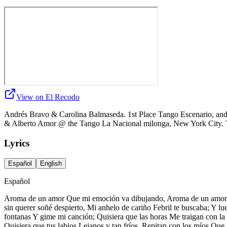
View on El Recodo
Andrés Bravo & Carolina Balmaseda. 1st Place Tango Escenario, a
& Alberto Amor @ the Tango La Nacional milonga, New York City. T
Lyrics
Español
English
Español
Aroma de un amor Que mi emoción va dibujando, Aroma de un amor Qu
sin querer soñé despierto, Mi anhelo de cariño Febril te buscaba; Y 
fontanas Y gime mi canción; Quisiera que las horas Me traigan con la 
Quisiera que tus labios Lejanos y tan fríos, Repitan con los míos Que