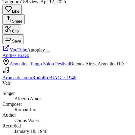
Tangobro
188 views
Apr 12, 2025
Like
Share
Clip
Save
YouTube
Autoplay
Andres Bravo
Argentina Tango Salon Festival
Buenos Aires, Argentina
HD
Aroma de amor
Rodolfo BIAGI
·
1946
Vals
Singer
Alberto Amor
Composer
Román Juri
Author
Carlos Waiss
Recorded
January 18, 1946