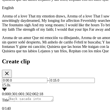
English
Aroma of a love That my emotion draws, Aroma of a love That I saw arr
unwittingly daydreamed, My longing for affection Feverishly searched 
The fountains sigh And my song moans; I would like the hours To bri
my faith The strength of my faith; I would that your lips Far away an
Aroma de un amor Que mi emoción va dibujando, Aroma de un amor Qu
sin querer soñé despierto, Mi anhelo de cariño Febril te buscaba; Y 
fontanas Y gime mi canción; Quisiera que las horas Me traigan con la 
Quisiera que tus labios Lejanos y tan fríos, Repitan con los míos Que
Create clip
–
15.0s
0:00
0:30
1:00
1:30
2:00
2:18
Title
0
/140