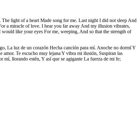
 The light of a heart Made song for me. Last night I did not sleep And
r a miracle of love. I hear you far away And my illusion vibrates,
 would like your eyes For me, weeping, And so that the strength of
go, La luz de un corazón Hecha canción para mí. Anoche no dormí Y
e amor. Te escucho muy lejana Y vibra mi ilusión, Suspiran las
 mí, llorando estén, Y así que se agigante La fuerza de mi fe;