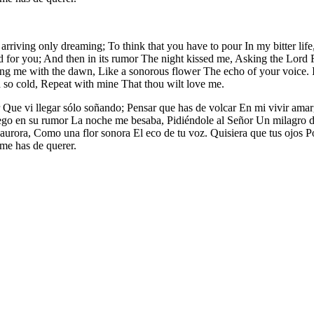
iving only dreaming; To think that you have to pour In my bitter life,
for you; And then in its rumor The night kissed me, Asking the Lord Fo
ng me with the dawn, Like a sonorous flower The echo of your voice. I
d so cold, Repeat with mine That thou wilt love me.
e vi llegar sólo soñando; Pensar que has de volcar En mi vivir amar
luego en su rumor La noche me besaba, Pidiéndole al Señor Un milagro d
aurora, Como una flor sonora El eco de tu voz. Quisiera que tus ojos Por
 me has de querer.