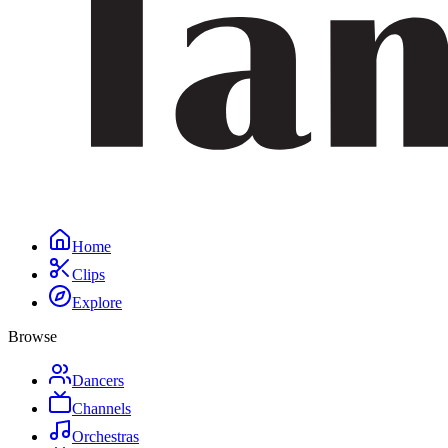
Home
Clips
Explore
Browse
Dancers
Channels
Orchestras