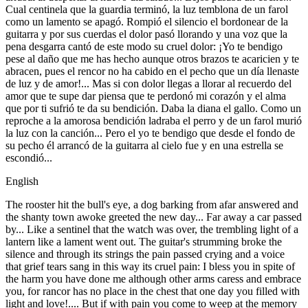
Cual centinela que la guardia terminó, la luz temblona de un farol
como un lamento se apagó. Rompió el silencio el bordonear de la
guitarra y por sus cuerdas el dolor pasó llorando y una voz que la
pena desgarra cantó de este modo su cruel dolor: ¡Yo te bendigo
pese al daño que me has hecho aunque otros brazos te acaricien y te
abracen, pues el rencor no ha cabido en el pecho que un día llenaste
de luz y de amor!... Mas si con dolor llegas a llorar al recuerdo del
amor que te supe dar piensa que te perdonó mi corazón y el alma
que por ti sufrió te da su bendición. Daba la diana el gallo. Como un
reproche a la amorosa bendición ladraba el perro y de un farol murió
la luz con la canción... Pero el yo te bendigo que desde el fondo de
su pecho él arrancó de la guitarra al cielo fue y en una estrella se
escondió...
English
The rooster hit the bull's eye, a dog barking from afar answered and
the shanty town awoke greeted the new day... Far away a car passed
by... Like a sentinel that the watch was over, the trembling light of a
lantern like a lament went out. The guitar's strumming broke the
silence and through its strings the pain passed crying and a voice
that grief tears sang in this way its cruel pain: I bless you in spite of
the harm you have done me although other arms caress and embrace
you, for rancor has no place in the chest that one day you filled with
light and love!.... But if with pain you come to weep at the memory