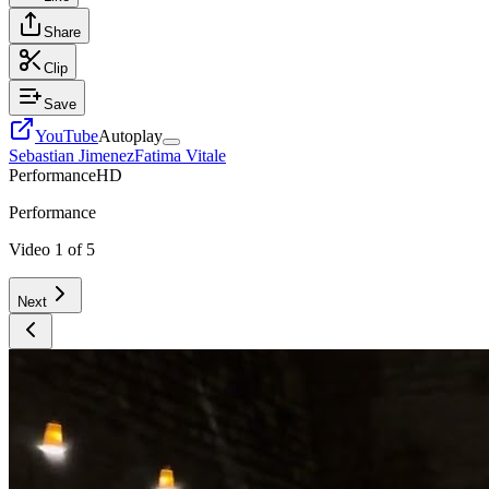
Share
Clip
Save
YouTube
Autoplay
Sebastian Jimenez
Fatima Vitale
Performance
HD
Performance
Video
1
of
5
Next