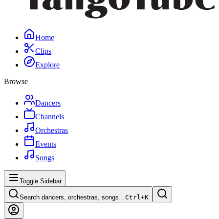
Home
Clips
Explore
Browse
Dancers
Channels
Orchestras
Events
Songs
Toggle Sidebar
Search dancers, orchestras, songs…
Ctrl+
K