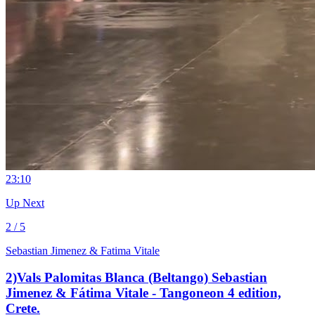
2
3:10
Up Next
2 / 5
Sebastian Jimenez & Fatima Vitale
2)Vals Palomitas Blanca (Beltango) Sebastian
Jimenez & Fátima Vitale - Tangoneon 4 edition,
Crete.