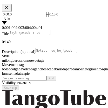
–
15.0s
0:00
1:00
2:00
3:00
4:00
4:01
Title
0
/140
Description
(optional)
Style
milonguero
salon
nuevo
stage
Movement tags
boleo
colgada
volcada
gancho
sacada
barrida
parada
molinete
giro
enrosqu
luna
sentada
traspie
Add
Visibility
Save clip