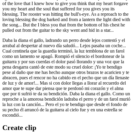
of the love that I knew how to give you think that my heart forgave
you my heart and the soul that suffered for you gives you its
blessing. The rooster was hitting the bull's-eye. As a reproach to the
loving blessing the dog barked and from a lantern the light died with
the song... But the I bless you that from the bottom of his chest he
pulled out from the guitar to the sky went and hid in a star...
Daba la diana el gallo, ladrando un perro desde lejos contestó y el
arrabal al despertar al nuevo día saludó... Lejos pasaba un coche...
Cual centinela que la guardia terminó, la luz temblona de un farol
como un lamento se apagó. Rompió el silencio el bordonear de la
guitarra y por sus cuerdas el dolor pasó llorando y una voz que la
pena desgarra cantó de este modo su cruel dolor: ¡Yo te bendigo
pese al daño que me has hecho aunque otros brazos te acaricien y te
abracen, pues el rencor no ha cabido en el pecho que un día llenaste
de luz y de amor!... Mas si con dolor llegas a llorar al recuerdo del
amor que te supe dar piensa que te perdonó mi corazón y el alma
que por ti sufrió te da su bendición. Daba la diana el gallo. Como un
reproche a la amorosa bendición ladraba el perro y de un farol murió
la luz con la canción... Pero el yo te bendigo que desde el fondo de
su pecho él arrancó de la guitarra al cielo fue y en una estrella se
escondió...
Create clip