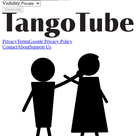
Visibility
Save clip
Privacy
Terms
Google Privacy Policy
Contact
About
Support Us