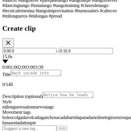
#dancer #tangolove #parejadetango #tangosteps #tangoforever
#dancingtango #instatango #tangotraining #clasesdetango
#tecnicafemenina #tangoimprovisation #buenosaires #cabeceo
#milongueros #milongas #proud
Create clip
–
15.0s
0:00
1:00
2:00
3:00
3:39
Title
0
/140
Description
(optional)
Style
milonguero
salon
nuevo
stage
Movement tags
boleo
colgada
volcada
gancho
sacada
barrida
parada
molinete
giro
enrosqu
luna
sentada
traspie
Add