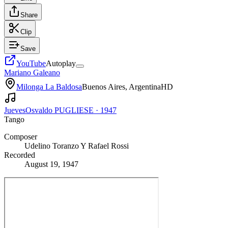
Share
Clip
Save
YouTube
Autoplay
Mariano Galeano
Milonga La Baldosa
Buenos Aires, Argentina
HD
Jueves
Osvaldo PUGLIESE
·
1947
Tango
Composer
Udelino Toranzo Y Rafael Rossi
Recorded
August 19, 1947