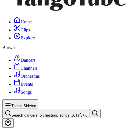
Home
Clips
Explore
Browse
Dancers
Channels
Orchestras
Events
Songs
Toggle Sidebar
Search dancers, orchestras, songs…
Ctrl+
K