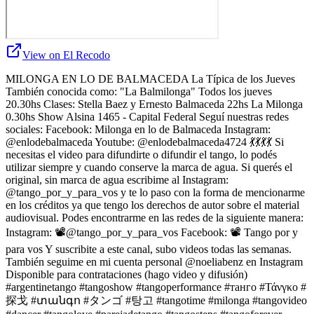
View on El Recodo
MILONGA EN LO DE BALMACEDA La Típica de los Jueves
También conocida como: "La Balmilonga" Todos los jueves
20.30hs Clases: Stella Baez y Ernesto Balmaceda 22hs La Milonga
0.30hs Show Alsina 1465 - Capital Federal Seguí nuestras redes
sociales: Facebook: Milonga en lo de Balmaceda Instagram:
@enlodebalmaceda Youtube: @enlodebalmaceda4724 💃💃💃💃 Si
necesitas el video para difundirte o difundir el tango, lo podés
utilizar siempre y cuando conserve la marca de agua. Si querés el
original, sin marca de agua escribime al Instagram:
@tango_por_y_para_vos y te lo paso con la forma de mencionarme
en los créditos ya que tengo los derechos de autor sobre el material
audiovisual. Podes encontrarme en las redes de la siguiente manera:
Instagram: 📽️@tango_por_y_para_vos Facebook: 📽️ Tango por y
para vos Y suscribite a este canal, subo videos todas las semanas.
También seguime en mi cuenta personal @noeliabenz en Instagram
Disponible para contrataciones (hago video y difusión)
#argentinetango #tangoshow #tangoperformance #танго #Τάνγκο #
探戈 #տանգո #タンゴ #탕고 #tangotime #milonga #tangovideo