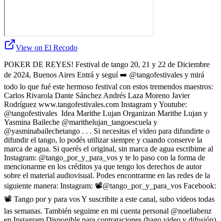
View on El Recodo
POKER DE REYES! Festival de tango 20, 21 y 22 de Diciembre
de 2024, Buenos Aires Entrá y seguí ➡️ @tangofestivales y mirá
todo lo que fué este hermoso festival con estos tremendos maestros:
Carlos Rivarola Dante Sánchez Andrés Laza Moreno Javier
Rodríguez www.tangofestivales.com Instagram y Youtube:
‎@tangofestivales Idea Marithe Lujan Organizan Marithe Lujan y
Yasmina Baileche @marithelujan_tangoescuela y
@yasminabailechetango . . . Si necesitas el video para difundirte o
difundir el tango, lo podés utilizar siempre y cuando conserve la
marca de agua. Si querés el original, sin marca de agua escribime al
Instagram: @tango_por_y_para_vos y te lo paso con la forma de
mencionarme en los créditos ya que tengo los derechos de autor
sobre el material audiovisual. Podes encontrarme en las redes de la
siguiente manera: Instagram: 📽️@tango_por_y_para_vos Facebook:
📽️ Tango por y para vos Y suscribite a este canal, subo videos todas
las semanas. También seguime en mi cuenta personal @noeliabenz
en Instagram Disponible para contrataciones (hago video y difusión)