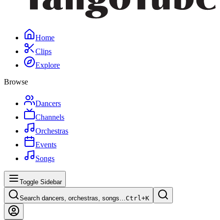
Home
Clips
Explore
Browse
Dancers
Channels
Orchestras
Events
Songs
Toggle Sidebar
Search dancers, orchestras, songs…
Ctrl+
K