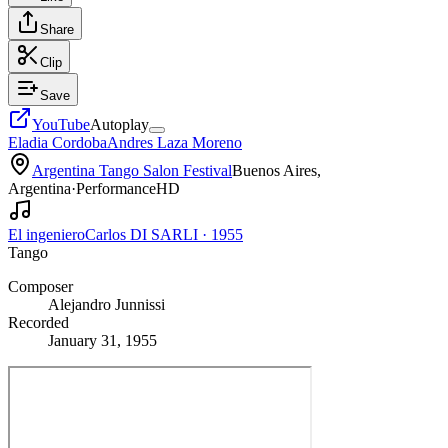
Share
Clip
Save
YouTube
Autoplay
Eladia Cordoba
Andres Laza Moreno
Argentina Tango Salon Festival
Buenos Aires,
Argentina
·
Performance
HD
El ingeniero
Carlos DI SARLI
·
1955
Tango
Composer
Alejandro Junnissi
Recorded
January 31, 1955