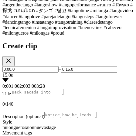
#argentinetango #tangoshow #tangoperformance #танго #Τάνγκο #
探戈 #տանգո #タンゴ #탕고 #tangotime #milonga #tangovideo
#dancer #tangolove #parejadetango #tangosteps #tangoforever
#dancingtango #instatango #tangotraining #clasesdetango
#tecnicafemenina #tangoimprovisation #buenosaires #cabeceo
#milongueros #milongas #proud
Create clip
–
15.0s
0:00
1:00
2:00
3:00
3:28
Title
0
/140
Description
(optional)
Style
milonguero
salon
nuevo
stage
Movement tags