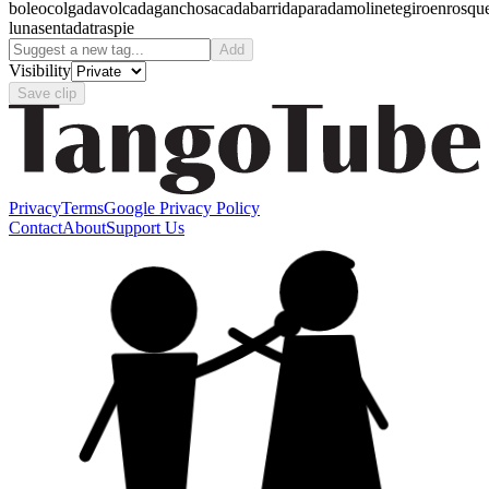
boleo
colgada
volcada
gancho
sacada
barrida
parada
molinete
giro
enrosqu
luna
sentada
traspie
Add
Visibility
Save clip
Privacy
Terms
Google Privacy Policy
Contact
About
Support Us