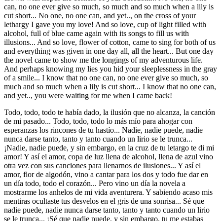
can, no one ever give so much, so much and so much when a lily is
cut short... No one, no one can, and yet.., on the cross of your
lethargy I gave you my love! And so love, cup of light filled with
alcohol, full of blue came again with its songs to fill us with
illusions... And so love, flower of cotton, came to sing for both of us
and everything was given in one day all, all the heart... But one day
the novel came to show me the longings of my adventurous life.
And perhaps knowing my lies you hid your sleeplessness in the gray
of a smile... I know that no one can, no one ever give so much, so
much and so much when a lily is cut short... I know that no one can,
and yet.., you were waiting for me when I came back!
Todo, todo, todo te había dado, la ilusión que no alcanza, la canción
de mi pasado... Todo, todo, todo lo más mío para ahogar con
esperanzas los rincones de tu hastío... Nadie, nadie puede, nadie
nunca darse tanto, tanto y tanto cuando un lirio se le trunca...
¡Nadie, nadie puede, y sin embargo, en la cruz de tu letargo te di mi
amor! Y así el amor, copa de luz llena de alcohol, llena de azul vino
otra vez con sus canciones para llenarnos de ilusiones... Y así el
amor, flor de algodón, vino a cantar para los dos y todo fue dar en
un día todo, todo el corazón... Pero vino un día la novela a
mostrarme los anhelos de mi vida aventurera. Y sabiendo acaso mis
mentiras ocultaste tus desvelos en el gris de una sonrisa... Sé que
nadie puede, nadie nunca darse tanto, tanto y tanto cuando un lirio
se le trunca... ¡Sé que nadie puede, y sin embargo, tu me estabas