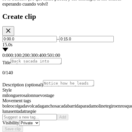
esperando cuando volví!
Create clip
–
15.0s
0:00
0:10
0:20
0:30
0:40
0:50
1:00
Title
0
/140
Description
(optional)
Style
milonguero
salon
nuevo
stage
Movement tags
boleo
colgada
volcada
gancho
sacada
barrida
parada
molinete
giro
enrosqu
luna
sentada
traspie
Add
Visibility
Save clip