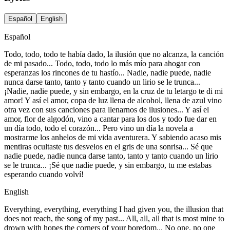
Español
English
Español
Todo, todo, todo te había dado, la ilusión que no alcanza, la canción
de mi pasado... Todo, todo, todo lo más mío para ahogar con
esperanzas los rincones de tu hastío... Nadie, nadie puede, nadie
nunca darse tanto, tanto y tanto cuando un lirio se le trunca...
¡Nadie, nadie puede, y sin embargo, en la cruz de tu letargo te di mi
amor! Y así el amor, copa de luz llena de alcohol, llena de azul vino
otra vez con sus canciones para llenarnos de ilusiones... Y así el
amor, flor de algodón, vino a cantar para los dos y todo fue dar en
un día todo, todo el corazón... Pero vino un día la novela a
mostrarme los anhelos de mi vida aventurera. Y sabiendo acaso mis
mentiras ocultaste tus desvelos en el gris de una sonrisa... Sé que
nadie puede, nadie nunca darse tanto, tanto y tanto cuando un lirio
se le trunca... ¡Sé que nadie puede, y sin embargo, tu me estabas
esperando cuando volví!
English
Everything, everything, everything I had given you, the illusion that
does not reach, the song of my past... All, all, all that is most mine to
drown with hopes the corners of your boredom... No one, no one