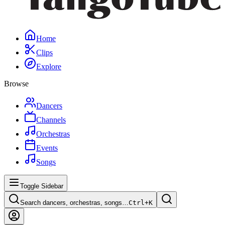
Home
Clips
Explore
Browse
Dancers
Channels
Orchestras
Events
Songs
Toggle Sidebar
Search dancers, orchestras, songs…
Ctrl+
K