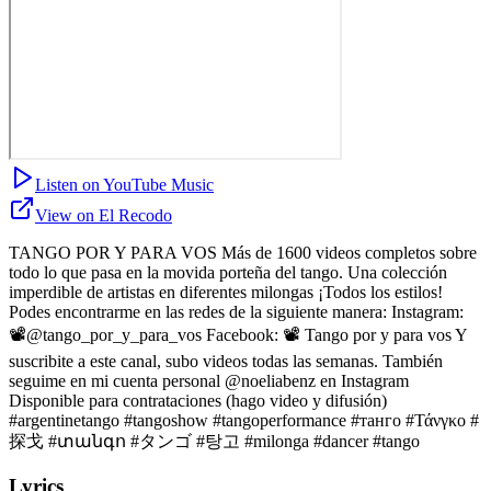
Listen on YouTube Music
View on El Recodo
TANGO POR Y PARA VOS Más de 1600 videos completos sobre
todo lo que pasa en la movida porteña del tango. Una colección
imperdible de artistas en diferentes milongas ¡Todos los estilos!
Podes encontrarme en las redes de la siguiente manera: Instagram:
📽️@tango_por_y_para_vos Facebook: 📽️ Tango por y para vos Y
suscribite a este canal, subo videos todas las semanas. También
seguime en mi cuenta personal @noeliabenz en Instagram
Disponible para contrataciones (hago video y difusión)
#argentinetango #tangoshow #tangoperformance #танго #Τάνγκο #
探戈 #տանգո #タンゴ #탕고 #milonga #dancer #tango
Lyrics