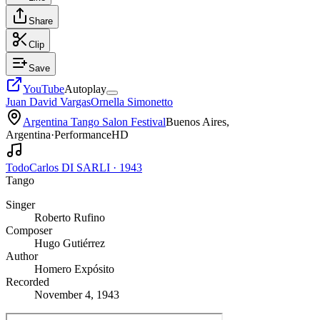
Share
Clip
Save
YouTube
Autoplay
Juan David Vargas
Ornella Simonetto
Argentina Tango Salon Festival
Buenos Aires,
Argentina
·
Performance
HD
Todo
Carlos DI SARLI
·
1943
Tango
Singer
Roberto Rufino
Composer
Hugo Gutiérrez
Author
Homero Expósito
Recorded
November 4, 1943