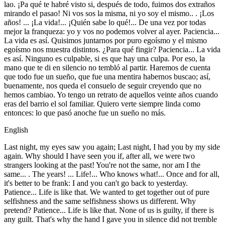
lao. ¡Pa qué te habré visto si, después de todo, fuimos dos extraños
mirando el pasao! Ni vos sos la misma, ni yo soy el mismo.. . ¡Los
años! ... ¡La vida!... ¡Quién sabe lo qué!... De una vez por todas
mejor la franqueza: yo y vos no podemos volver al ayer. Paciencia...
La vida es así. Quisimos juntarnos por puro egoísmo y el mismo
egoísmo nos muestra distintos. ¿Para qué fingir? Paciencia... La vida
es así. Ninguno es culpable, si es que hay una culpa. Por eso, la
mano que te di en silencio no tembló al partir. Haremos de cuenta
que todo fue un sueño, que fue una mentira habernos buscao; así,
buenamente, nos queda el consuelo de seguir creyendo que no
hemos cambiao. Yo tengo un retrato de aquellos veinte años cuando
eras del barrio el sol familiar. Quiero verte siempre linda como
entonces: lo que pasó anoche fue un sueño no más.
English
Last night, my eyes saw you again; Last night, I had you by my side
again. Why should I have seen you if, after all, we were two
strangers looking at the past! You're not the same, nor am I the
same... . The years! ... Life!... Who knows what!... Once and for all,
it's better to be frank: I and you can't go back to yesterday.
Patience... Life is like that. We wanted to get together out of pure
selfishness and the same selfishness shows us different. Why
pretend? Patience... Life is like that. None of us is guilty, if there is
any guilt. That's why the hand I gave you in silence did not tremble