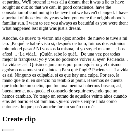
at parting. We'll pretend it was all a dream, that it was a lie to have
sought us out; so that we can, in good conscience, have the
consolation of continuing to believe that we haven't changed. I have
a portrait of those twenty years when you were the neighborhood's
familiar sun. I want to see you always as beautiful as you were then:
what happened last night was just a dream.
Anoche, de nuevo te vieron mis ojos; anoche, de nuevo te tuve a mi
lao. ¡Pa qué te habré visto si, después de todo, fuimos dos extraños
mirando el pasao! Ni vos sos la misma, ni yo soy el mismo.. . ¡Los
años! ... ¡La vida!... ¡Quién sabe lo qué!... De una vez por todas
mejor la franqueza: yo y vos no podemos volver al ayer. Paciencia...
La vida es así. Quisimos juntarnos por puro egoísmo y el mismo
egoísmo nos muestra distintos. ¿Para qué fingir? Paciencia... La vida
es así. Ninguno es culpable, si es que hay una culpa. Por eso, la
mano que te di en silencio no tembló al partir. Haremos de cuenta
que todo fue un sueño, que fue una mentira habernos buscao; así,
buenamente, nos queda el consuelo de seguir creyendo que no
hemos cambiao. Yo tengo un retrato de aquellos veinte años cuando
eras del barrio el sol familiar. Quiero verte siempre linda como
entonces: lo que pasó anoche fue un sueño no más.
Create clip