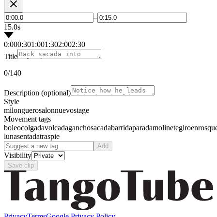
–
15.0s
0:00
0:30
1:00
1:30
2:00
2:30
Title
0
/140
Description
(optional)
Style
milonguero
salon
nuevo
stage
Movement tags
boleo
colgada
volcada
gancho
sacada
barrida
parada
molinete
giro
enrosqu
luna
sentada
traspie
Add
Visibility
Save clip
Privacy
Terms
Google Privacy Policy