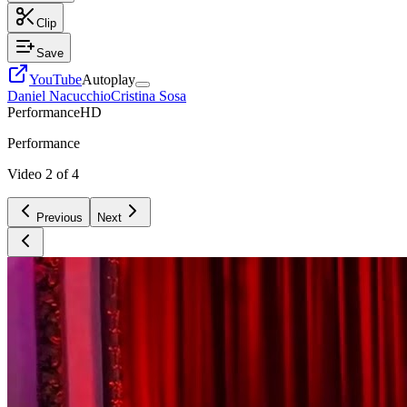
Clip
Save
YouTube
Autoplay
Daniel Nacucchio
Cristina Sosa
Performance
HD
Performance
Video
2
of
4
Previous
Next