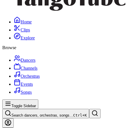
Home
Clips
Explore
Browse
Dancers
Channels
Orchestras
Events
Songs
Toggle Sidebar
Search dancers, orchestras, songs…
Ctrl+
K