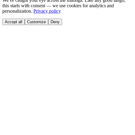
We've caught your eye across the milonga. Like any good tango,
this starts with consent — we use cookies for analytics and
personalization.
Privacy policy
Accept all
Customize
Deny