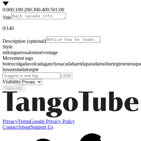
0:00
0:10
0:20
0:30
0:40
0:50
1:00
Title
0
/140
Description
(optional)
Style
milonguero
salon
nuevo
stage
Movement tags
boleo
colgada
volcada
gancho
sacada
barrida
parada
molinete
giro
enrosqu
luna
sentada
traspie
Add
Visibility
Save clip
Privacy
Terms
Google Privacy Policy
Contact
About
Support Us