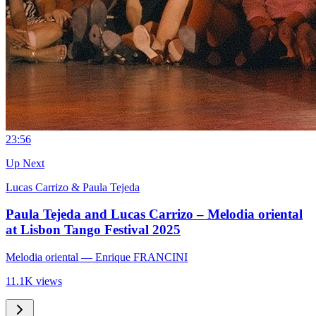
2
3:56
Up Next
Lucas Carrizo & Paula Tejeda
Paula Tejeda and Lucas Carrizo – Melodia oriental
at Lisbon Tango Festival 2025
Melodia oriental
— Enrique FRANCINI
11.1K views