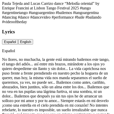
Paula Tejeda and Lucas Carrizo dance “Melodía oriental” by
Enrique Francini at Lisbon Tango Festival 2025 #tango
#argentinetango #tangoargentino #bailemos #tangoargentina
#dancing #dance #dancevideo #performance #baile #bailando
#videooftheday
Lyrics
Español
English
Español
No llores, no muchacha, la gente está mirando bailemos este tango,
el tango del adiós... así entre mis brazos, mirándote a los ojos yo
quiero despedirme sin llanto y sin dolor... La vida caprichosa nos
puso frente a frente prendiendo en nuestro pecho la hoguera de un
querer, mas hoy, la misma vida nos manda separarnos el sueño de
querernos, ya ves, no puede ser... Bailemos como antes, cariñito,
abrazados, bien juntitos, sólo un alma entre los dos... Bailemos que
no vea en tus pupilas una lágrima furtiva, ni una sombra, ni un
dolor... Bailemos que después ya sin tus ojos he de arrancar un
sollozo por mi amor y por tu amor... Siempre estarás en mi desvelo
¡como una estrella en el cielo prendida en mi corazón! No intentes
rebelarte, lo nuestro es imposible, un sueño irrealizable que nunca