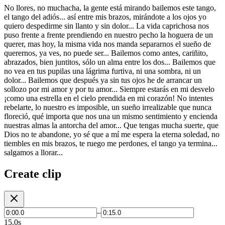
No llores, no muchacha, la gente está mirando bailemos este tango,
el tango del adiós... así entre mis brazos, mirándote a los ojos yo
quiero despedirme sin llanto y sin dolor... La vida caprichosa nos
puso frente a frente prendiendo en nuestro pecho la hoguera de un
querer, mas hoy, la misma vida nos manda separarnos el sueño de
querernos, ya ves, no puede ser... Bailemos como antes, cariñito,
abrazados, bien juntitos, sólo un alma entre los dos... Bailemos que
no vea en tus pupilas una lágrima furtiva, ni una sombra, ni un
dolor... Bailemos que después ya sin tus ojos he de arrancar un
sollozo por mi amor y por tu amor... Siempre estarás en mi desvelo
¡como una estrella en el cielo prendida en mi corazón! No intentes
rebelarte, lo nuestro es imposible, un sueño irrealizable que nunca
floreció, qué importa que nos una un mismo sentimiento y encienda
nuestras almas la antorcha del amor... Que tengas mucha suerte, que
Dios no te abandone, yo sé que a mí me espera la eterna soledad, no
tiembles en mis brazos, te ruego me perdones, el tango ya termina...
salgamos a llorar...
Create clip
–
15.0s