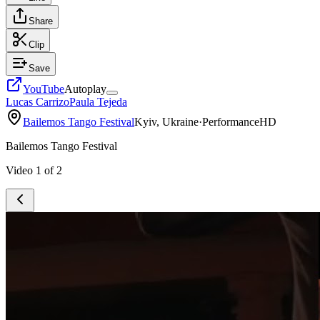
Share
Clip
Save
YouTube
Autoplay
Lucas Carrizo
Paula Tejeda
Bailemos Tango Festival
Kyiv, Ukraine
·
Performance
HD
Bailemos Tango Festival
Video
1
of
2