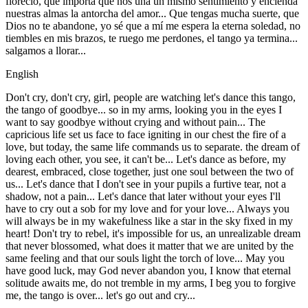
floreció, qué importa que nos una un mismo sentimiento y encienda
nuestras almas la antorcha del amor... Que tengas mucha suerte, que
Dios no te abandone, yo sé que a mí me espera la eterna soledad, no
tiembles en mis brazos, te ruego me perdones, el tango ya termina...
salgamos a llorar...
English
Don't cry, don't cry, girl, people are watching let's dance this tango,
the tango of goodbye... so in my arms, looking you in the eyes I
want to say goodbye without crying and without pain... The
capricious life set us face to face igniting in our chest the fire of a
love, but today, the same life commands us to separate. the dream of
loving each other, you see, it can't be... Let's dance as before, my
dearest, embraced, close together, just one soul between the two of
us... Let's dance that I don't see in your pupils a furtive tear, not a
shadow, not a pain... Let's dance that later without your eyes I'll
have to cry out a sob for my love and for your love... Always you
will always be in my wakefulness like a star in the sky fixed in my
heart! Don't try to rebel, it's impossible for us, an unrealizable dream
that never blossomed, what does it matter that we are united by the
same feeling and that our souls light the torch of love... May you
have good luck, may God never abandon you, I know that eternal
solitude awaits me, do not tremble in my arms, I beg you to forgive
me, the tango is over... let's go out and cry...