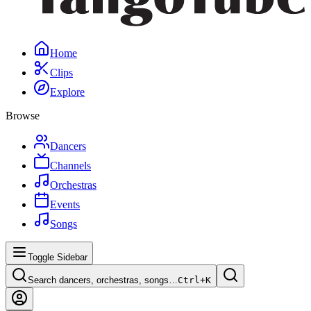
Home
Clips
Explore
Browse
Dancers
Channels
Orchestras
Events
Songs
Toggle Sidebar
Search dancers, orchestras, songs…
Ctrl+
K