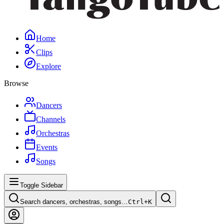
Home
Clips
Explore
Browse
Dancers
Channels
Orchestras
Events
Songs
Toggle Sidebar
Search dancers, orchestras, songs…
Ctrl+
K