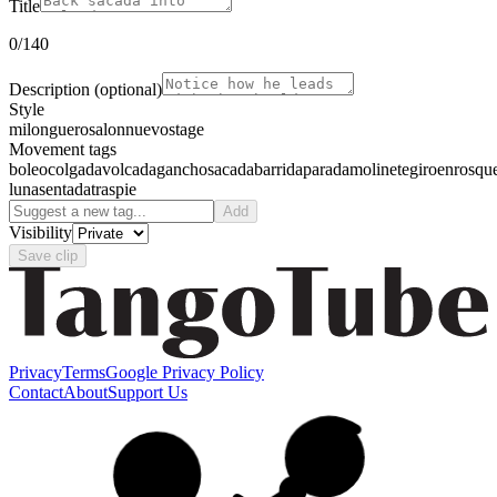
Title
0
/140
Description
(optional)
Style
milonguero
salon
nuevo
stage
Movement tags
boleo
colgada
volcada
gancho
sacada
barrida
parada
molinete
giro
enrosqu
luna
sentada
traspie
Add
Visibility
Save clip
Privacy
Terms
Google Privacy Policy
Contact
About
Support Us