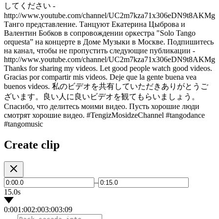
してください -
http://www.youtube.com/channel/UC2m7kza71x306eDN9t8AKMg
Танго представление. Танцуют Екатерина Цыброва и
Валентин Бобков в cопровождении оркестра "Solo Tango
orquesta” на концерте в Доме Музыки в Москве. Подпишитесь
на канал, чтобы не пропустить следующие публикации -
http://www.youtube.com/channel/UC2m7kza71x306eDN9t8AKMg
Thanks for sharing my videos. Let good people watch good videos.
Gracias por compartir mis videos. Deje que la gente buena vea
buenos videos. 私のビデオを共有していただきありがとうご
ざいます。良い人に良いビデオを観てもらいましょう。
Спасибо, что делитесь моими видео. Пусть хорошие люди
смотрят хорошие видео. #TengizMosidzeChannel #tangodance
#tangomusic
Create clip
–
15.0s
0:00
1:00
2:00
3:00
3:09