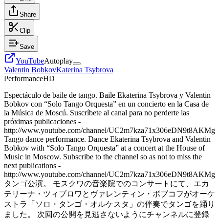
Share
Clip
Save
YouTube
Autoplay
Valentin Bobkov
Katerina Tsybrova
Performance
HD
Espectáculo de baile de tango. Baile Ekaterina Tsybrova y Valentin
Bobkov con “Solo Tango Orquesta” en un concierto en la Casa de
la Música de Moscú. Suscríbete al canal para no perderte las
próximas publicaciones -
http://www.youtube.com/channel/UC2m7kza71x306eDN9t8AKMg
Tango dance performance. Dance Ekaterina Tsybrova and Valentin
Bobkov with “Solo Tango Orquesta” at a concert at the House of
Music in Moscow. Subscribe to the channel so as not to miss the
next publications -
http://www.youtube.com/channel/UC2m7kza71x306eDN9t8AKMg
タンゴ公演。 モスクワの音楽院でのコンサートにて、エカ
テリーナ・ツィブロワとヴァレンティン・ボブコフがオーケ
ストラ「ソロ・タンゴ・オルケスタ」の伴奏でタンゴを踊り
ました。 次回の公開を見逃さないようにチャンネルに登録