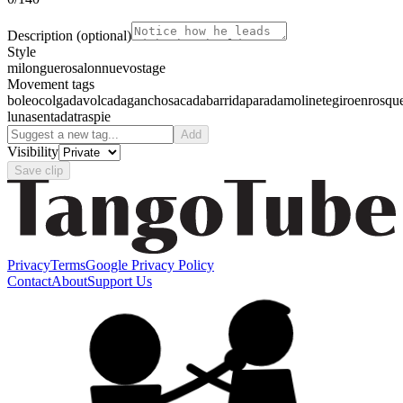
Description
(optional)
Style
milonguero
salon
nuevo
stage
Movement tags
boleo
colgada
volcada
gancho
sacada
barrida
parada
molinete
giro
enrosqu
luna
sentada
traspie
Add
Visibility
Save clip
Privacy
Terms
Google Privacy Policy
Contact
About
Support Us