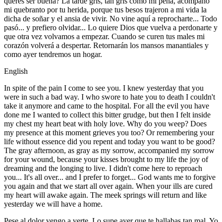
querés ser buena? La tarde gris, tan gris como mi pena, acompañó
mi quebranto por tu herida, porque tus besos trajeron a mi vida la
dicha de soñar y el ansia de vivir. No vine aquí a reprocharte... Todo
pasó... y prefiero olvidar... Lo quiere Dios que vuelva a perdonarte y
que otra vez volvamos a empezar. Cuando se curen tus males mi
corazón volverá a despertar. Retornarán los mansos manantiales y
como ayer tendremos un hogar.
English
In spite of the pain I come to see you. I knew yesterday that you
were in such a bad way. I who swore to hate you to death I couldn't
take it anymore and came to the hospital. For all the evil you have
done me I wanted to collect this bitter grudge, but then I felt inside
my chest my heart beat with holy love. Why do you weep? Does
my presence at this moment grieves you too? Or remembering your
life without essence did you repent and today you want to be good?
The gray afternoon, as gray as my sorrow, accompanied my sorrow
for your wound, because your kisses brought to my life the joy of
dreaming and the longing to live. I didn't come here to reproach
you... It's all over... and I prefer to forget... God wants me to forgive
you again and that we start all over again. When your ills are cured
my heart will awake again. The meek springs will return and like
yesterday we will have a home.
Pese al dolor vengo a verte. Lo supe ayer que te hallabas tan mal. Yo