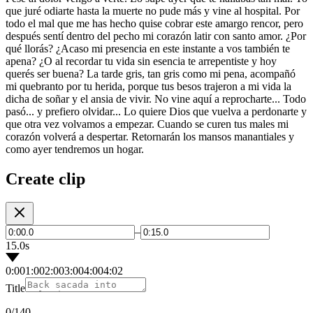
que juré odiarte hasta la muerte no pude más y vine al hospital. Por
todo el mal que me has hecho quise cobrar este amargo rencor, pero
después sentí dentro del pecho mi corazón latir con santo amor. ¿Por
qué llorás? ¿Acaso mi presencia en este instante a vos también te
apena? ¿O al recordar tu vida sin esencia te arrepentiste y hoy
querés ser buena? La tarde gris, tan gris como mi pena, acompañó
mi quebranto por tu herida, porque tus besos trajeron a mi vida la
dicha de soñar y el ansia de vivir. No vine aquí a reprocharte... Todo
pasó... y prefiero olvidar... Lo quiere Dios que vuelva a perdonarte y
que otra vez volvamos a empezar. Cuando se curen tus males mi
corazón volverá a despertar. Retornarán los mansos manantiales y
como ayer tendremos un hogar.
Create clip
–
15.0s
0:00
1:00
2:00
3:00
4:00
4:02
Title
0
/140