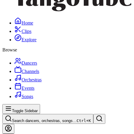
Home
Clips
Explore
Browse
Dancers
Channels
Orchestras
Events
Songs
Toggle Sidebar
Search dancers, orchestras, songs…
Ctrl+
K