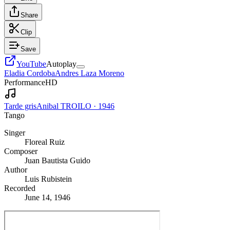
Share
Clip
Save
YouTube
Autoplay
Eladia Cordoba
Andres Laza Moreno
Performance
HD
Tarde gris
Anibal TROILO
·
1946
Tango
Singer
Floreal Ruiz
Composer
Juan Bautista Guido
Author
Luis Rubistein
Recorded
June 14, 1946