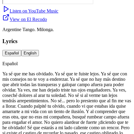
Listen on YouTube Music
View on El Recodo
Argentine Tango. Milonga.
Lyrics
Español
English
Español
Ya sé que me has olvidado. Ya sé que te fuiste lejos. Ya sé que con
mis consejos no te voy a enderezar. Ya sé que no hay más destino
que abrir todas las tranqueras y galopar campo afuera para poder
olvidar. Ya ves, me han dejado triste tus ojos engañadores. Ya ves,
coseché dolores al arar tu soledad. No sé si al verme tan lejos
tendrás arrepentimientos. No sé... pero lo presiento que al fin me vas
a llorar. Cuando palpité tu olvido, cuando vi que estabas ida quise
amarrarte a mi vida con un tiento de ilusión. Y al comprender que
eras otra, que no eras mi compañera, busqué rumbear campo afuera
para engañar el amor. No quiero alardear de fuerte ¡diciendo que te
he olvidado! Sé que estarás a mi lado caliente como un rencor. Pero
si existe el castigo de recordar lo pasado, ese castigo obligado lo