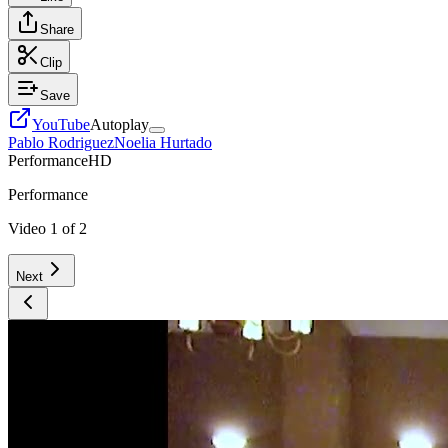
Share
Clip
Save
YouTube
Autoplay
Pablo Rodriguez
Noelia Hurtado
Performance
HD
Performance
Video
1
of
2
Next