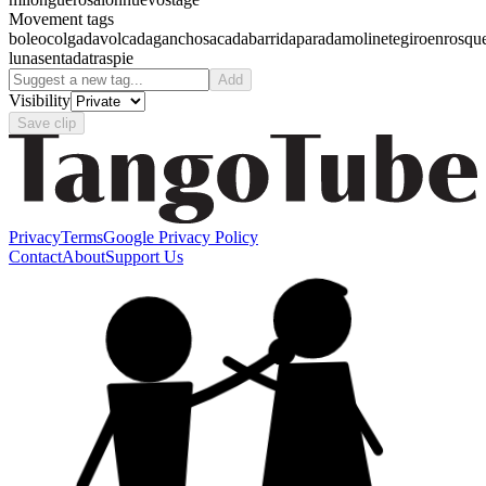
Movement tags
boleo
colgada
volcada
gancho
sacada
barrida
parada
molinete
giro
enrosqu
luna
sentada
traspie
Add
Visibility
Save clip
Privacy
Terms
Google Privacy Policy
Contact
About
Support Us