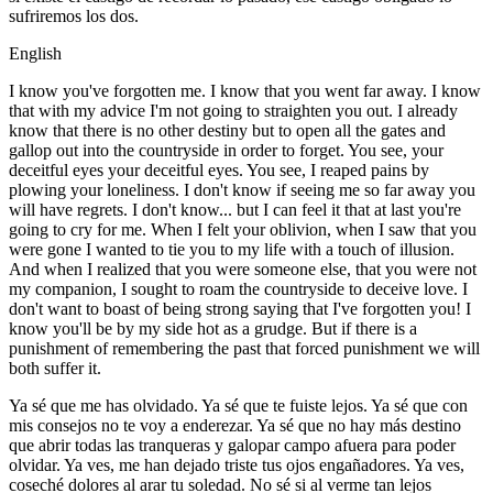
sufriremos los dos.
English
I know you've forgotten me. I know that you went far away. I know
that with my advice I'm not going to straighten you out. I already
know that there is no other destiny but to open all the gates and
gallop out into the countryside in order to forget. You see, your
deceitful eyes your deceitful eyes. You see, I reaped pains by
plowing your loneliness. I don't know if seeing me so far away you
will have regrets. I don't know... but I can feel it that at last you're
going to cry for me. When I felt your oblivion, when I saw that you
were gone I wanted to tie you to my life with a touch of illusion.
And when I realized that you were someone else, that you were not
my companion, I sought to roam the countryside to deceive love. I
don't want to boast of being strong saying that I've forgotten you! I
know you'll be by my side hot as a grudge. But if there is a
punishment of remembering the past that forced punishment we will
both suffer it.
Ya sé que me has olvidado. Ya sé que te fuiste lejos. Ya sé que con
mis consejos no te voy a enderezar. Ya sé que no hay más destino
que abrir todas las tranqueras y galopar campo afuera para poder
olvidar. Ya ves, me han dejado triste tus ojos engañadores. Ya ves,
coseché dolores al arar tu soledad. No sé si al verme tan lejos