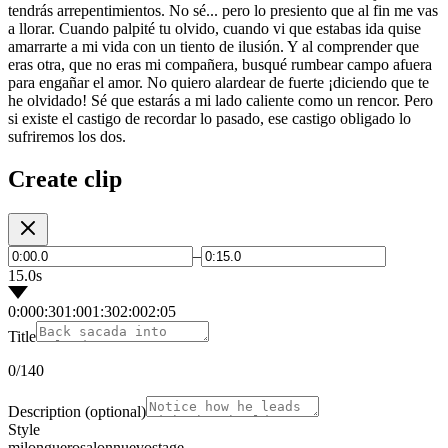
tendrás arrepentimientos. No sé... pero lo presiento que al fin me vas
a llorar. Cuando palpité tu olvido, cuando vi que estabas ida quise
amarrarte a mi vida con un tiento de ilusión. Y al comprender que
eras otra, que no eras mi compañera, busqué rumbear campo afuera
para engañar el amor. No quiero alardear de fuerte ¡diciendo que te
he olvidado! Sé que estarás a mi lado caliente como un rencor. Pero
si existe el castigo de recordar lo pasado, ese castigo obligado lo
sufriremos los dos.
Create clip
–
15.0s
0:00
0:30
1:00
1:30
2:00
2:05
Title
0
/140
Description
(optional)
Style
milonguero
salon
nuevo
stage