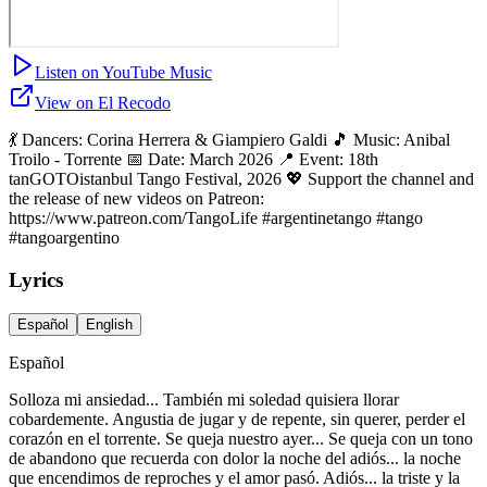
Listen on YouTube Music
View on El Recodo
💃 Dancers: Corina Herrera & Giampiero Galdi 🎵 Music: Anibal
Troilo - Torrente 📅 Date: March 2026 📍 Event: 18th
tanGOTOistanbul Tango Festival, 2026 💖 Support the channel and
the release of new videos on Patreon:
https://www.patreon.com/TangoLife #argentinetango #tango
#tangoargentino
Lyrics
Español
English
Español
Solloza mi ansiedad... También mi soledad quisiera llorar
cobardemente. Angustia de jugar y de repente, sin querer, perder el
corazón en el torrente. Se queja nuestro ayer... Se queja con un tono
de abandono que recuerda con dolor la noche del adiós... la noche
que encendimos de reproches y el amor pasó. Adiós... la triste y la