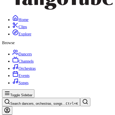
Home
Clips
Explore
Browse
Dancers
Channels
Orchestras
Events
Songs
Toggle Sidebar
Search dancers, orchestras, songs…
Ctrl+
K