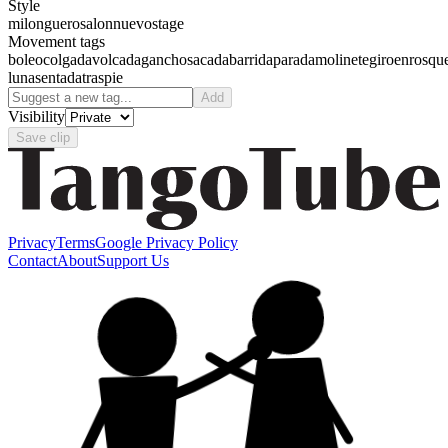
Style
milonguero
salon
nuevo
stage
Movement tags
boleo
colgada
volcada
gancho
sacada
barrida
parada
molinete
giro
enrosqu
luna
sentada
traspie
Add
Visibility
Save clip
Privacy
Terms
Google Privacy Policy
Contact
About
Support Us