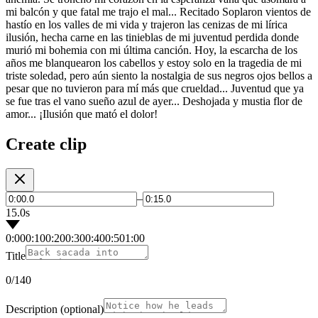
mi balcón y que fatal me trajo el mal... Recitado Soplaron vientos de
hastío en los valles de mi vida y trajeron las cenizas de mi lírica
ilusión, hecha carne en las tinieblas de mi juventud perdida donde
murió mi bohemia con mi última canción. Hoy, la escarcha de los
años me blanquearon los cabellos y estoy solo en la tragedia de mi
triste soledad, pero aún siento la nostalgia de sus negros ojos bellos a
pesar que no tuvieron para mí más que crueldad... Juventud que ya
se fue tras el vano sueño azul de ayer... Deshojada y mustia flor de
amor... ¡Ilusión que mató el dolor!
Create clip
–
15.0s
0:00
0:10
0:20
0:30
0:40
0:50
1:00
Title
0
/140
Description
(optional)