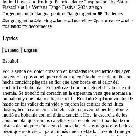
Indira Hiayes and Rodrigo Palacios dance “Inspiración” by Astor
Piazzolla at La Ventana Tango Festival 2024 #tango
#argentinetango #tangoargentino #tangoargentino❤️ #bailemos
#tangoargentina #dancing #dance #dancevideo #performance #baile
#bailando #videooftheday
Lyrics
Español
English
Español
Por la senda del dolor cruzaron en bandadas los recuerdos del ayer
trayendo en pos aquel querer donde quemé la dulce fe de mi ilusión
hecha canción; plegaria en flor que ayer bordé en el calor del
cuchitril de bohemia... Ensueño azul que me dejó el sinsabor de mi
anemia. Se tronchó mi corazón en la esperanza vana que asomara a
mi balcón y que fatal me trajo el mal... Recitado Soplaron vientos de
hastío en los valles de mi vida y trajeron las cenizas de mi lírica
ilusión, hecha carne en las tinieblas de mi juventud perdida donde
murió mi bohemia con mi última canción. Hoy, la escarcha de los
años me blanquearon los cabellos y estoy solo en la tragedia de mi
triste soledad, pero aún siento la nostalgia de sus negros ojos bellos a
pesar que no tuvieron para mí más que crueldad... Juventud que ya