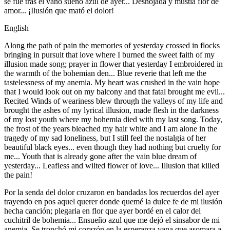
se fue tras el vano sueño azul de ayer... Deshojada y mustia flor de
amor... ¡Ilusión que mató el dolor!
English
Along the path of pain the memories of yesterday crossed in flocks
bringing in pursuit that love where I burned the sweet faith of my
illusion made song; prayer in flower that yesterday I embroidered in
the warmth of the bohemian den... Blue reverie that left me the
tastelessness of my anemia. My heart was crushed in the vain hope
that I would look out on my balcony and that fatal brought me evil...
Recited Winds of weariness blew through the valleys of my life and
brought the ashes of my lyrical illusion, made flesh in the darkness
of my lost youth where my bohemia died with my last song. Today,
the frost of the years bleached my hair white and I am alone in the
tragedy of my sad loneliness, but I still feel the nostalgia of her
beautiful black eyes... even though they had nothing but cruelty for
me... Youth that is already gone after the vain blue dream of
yesterday... Leafless and wilted flower of love... Illusion that killed
the pain!
Por la senda del dolor cruzaron en bandadas los recuerdos del ayer
trayendo en pos aquel querer donde quemé la dulce fe de mi ilusión
hecha canción; plegaria en flor que ayer bordé en el calor del
cuchitril de bohemia... Ensueño azul que me dejó el sinsabor de mi
anemia. Se tronchó mi corazón en la esperanza vana que asomara a