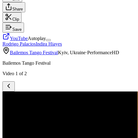
Share
Clip
Save
YouTube
Autoplay
Rodrigo Palacios
Indira Hiayes
Bailemos Tango Festival
Kyiv, Ukraine
·
Performance
HD
Bailemos Tango Festival
Video
1
of
2