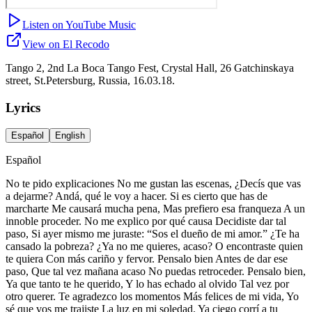
Listen on YouTube Music
View on El Recodo
Tango 2, 2nd La Boca Tango Fest, Crystal Hall, 26 Gatchinskaya
street, St.Petersburg, Russia, 16.03.18.
Lyrics
Español
English
Español
No te pido explicaciones No me gustan las escenas, ¿Decís que vas
a dejarme? Andá, qué le voy a hacer. Si es cierto que has de
marcharte Me causará mucha pena, Mas prefiero esa franqueza A un
innoble proceder. No me explico por qué causa Decidiste dar tal
paso, Si ayer mismo me juraste: “Sos el dueño de mi amor.” ¿Te ha
cansado la pobreza? ¿Ya no me quieres, acaso? O encontraste quien
te quiera Con más cariño y fervor. Pensalo bien Antes de dar ese
paso, Que tal vez mañana acaso No puedas retroceder. Pensalo bien,
Ya que tanto te he querido, Y lo has echado al olvido Tal vez por
otro querer. Te agradezco los momentos Más felices de mi vida, Yo
sé que vos me trajiste La luz en mi soledad. Ya ciego corrí a tu