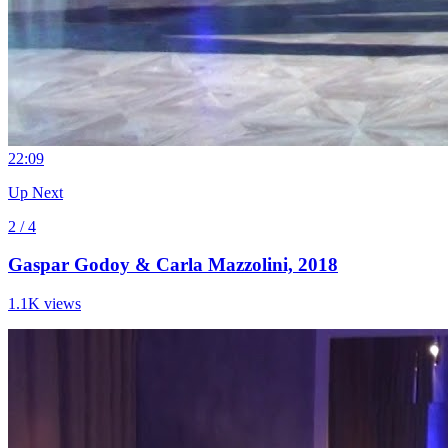
2
2:09
Up Next
2 / 4
Gaspar Godoy & Carla Mazzolini, 2018
1.1K views