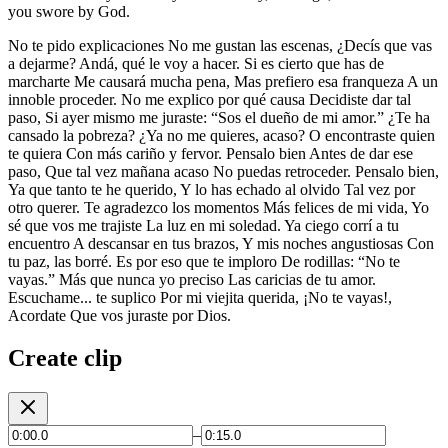
you swore by God.
No te pido explicaciones No me gustan las escenas, ¿Decís que vas
a dejarme? Andá, qué le voy a hacer. Si es cierto que has de
marcharte Me causará mucha pena, Mas prefiero esa franqueza A un
innoble proceder. No me explico por qué causa Decidiste dar tal
paso, Si ayer mismo me juraste: “Sos el dueño de mi amor.” ¿Te ha
cansado la pobreza? ¿Ya no me quieres, acaso? O encontraste quien
te quiera Con más cariño y fervor. Pensalo bien Antes de dar ese
paso, Que tal vez mañana acaso No puedas retroceder. Pensalo bien,
Ya que tanto te he querido, Y lo has echado al olvido Tal vez por
otro querer. Te agradezco los momentos Más felices de mi vida, Yo
sé que vos me trajiste La luz en mi soledad. Ya ciego corrí a tu
encuentro A descansar en tus brazos, Y mis noches angustiosas Con
tu paz, las borré. Es por eso que te imploro De rodillas: “No te
vayas.” Más que nunca yo preciso Las caricias de tu amor.
Escuchame... te suplico Por mi viejita querida, ¡No te vayas!,
Acordate Que vos juraste por Dios.
Create clip
–