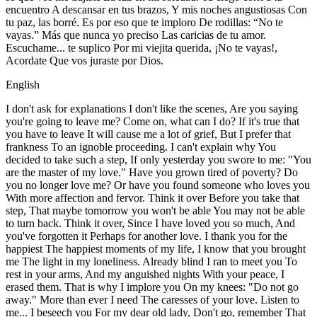
encuentro A descansar en tus brazos, Y mis noches angustiosas Con
tu paz, las borré. Es por eso que te imploro De rodillas: “No te
vayas.” Más que nunca yo preciso Las caricias de tu amor.
Escuchame... te suplico Por mi viejita querida, ¡No te vayas!,
Acordate Que vos juraste por Dios.
English
I don't ask for explanations I don't like the scenes, Are you saying
you're going to leave me? Come on, what can I do? If it's true that
you have to leave It will cause me a lot of grief, But I prefer that
frankness To an ignoble proceeding. I can't explain why You
decided to take such a step, If only yesterday you swore to me: "You
are the master of my love." Have you grown tired of poverty? Do
you no longer love me? Or have you found someone who loves you
With more affection and fervor. Think it over Before you take that
step, That maybe tomorrow you won't be able You may not be able
to turn back. Think it over, Since I have loved you so much, And
you've forgotten it Perhaps for another love. I thank you for the
happiest The happiest moments of my life, I know that you brought
me The light in my loneliness. Already blind I ran to meet you To
rest in your arms, And my anguished nights With your peace, I
erased them. That is why I implore you On my knees: "Do not go
away." More than ever I need The caresses of your love. Listen to
me... I beseech you For my dear old lady, Don't go, remember That