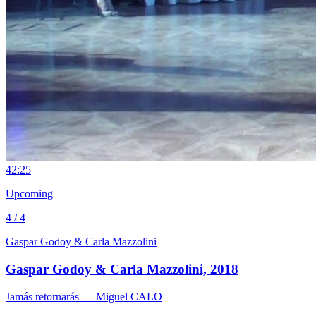
4
2:25
Upcoming
4 / 4
Gaspar Godoy & Carla Mazzolini
Gaspar Godoy & Carla Mazzolini, 2018
Jamás retornarás
— Miguel CALO