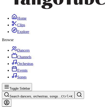
Home
Clips
Explore
Browse
Dancers
Channels
Orchestras
Events
Songs
Toggle Sidebar
Search dancers, orchestras, songs…
Ctrl+
K