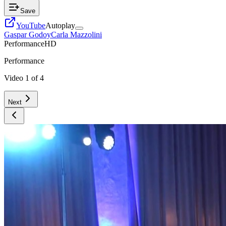
Save
YouTube
Autoplay
Gaspar Godoy
Carla Mazzolini
Performance
HD
Performance
Video
1
of
4
Next