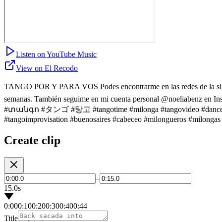
Listen on YouTube Music
View on El Recodo
TANGO POR Y PARA VOS Podes encontrarme en las redes de la siguien
semanas. También seguime en mi cuenta personal @noeliabenz en In
#տանգո #タンゴ #탕고 #tangotime #milonga #tangovideo #dancer #tango
#tangoimprovisation #buenosaires #cabeceo #milongueros #milongas
Create clip
–
15.0s
0:00
0:10
0:20
0:30
0:40
0:44
Title