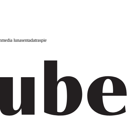
h
media luna
sentada
traspie