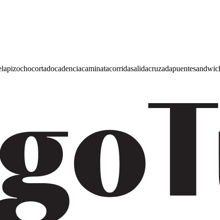
e
lapiz
ocho
cortado
cadencia
caminata
corrida
salida
cruzada
puente
sandwic