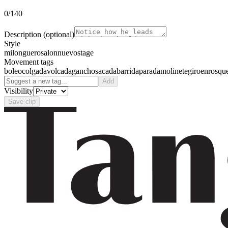
0
/140
Description
(optional)
Style
milonguero
salon
nuevo
stage
Movement tags
boleo
colgada
volcada
gancho
sacada
barrida
parada
molinete
giro
enrosqu
Add
Visibility
Save clip