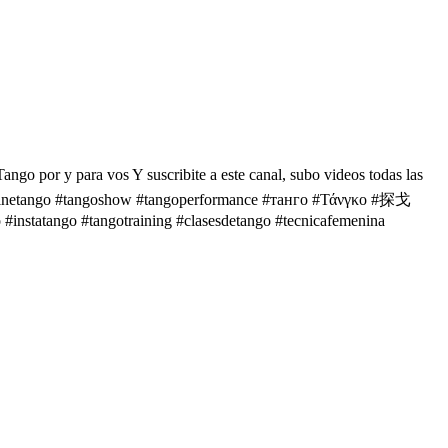
por y para vos Y suscribite a este canal, subo videos todas las
rgentinetango #tangoshow #tangoperformance #танго #Τάνγκο #探戈
statango #tangotraining #clasesdetango #tecnicafemenina