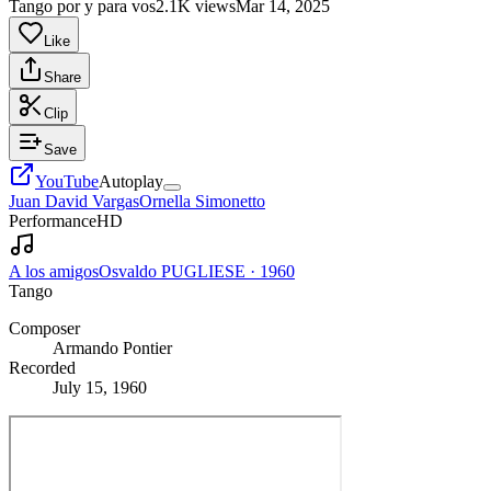
Tango por y para vos
2.1K views
Mar 14, 2025
Like
Share
Clip
Save
YouTube
Autoplay
Juan David Vargas
Ornella Simonetto
Performance
HD
A los amigos
Osvaldo PUGLIESE
·
1960
Tango
Composer
Armando Pontier
Recorded
July 15, 1960