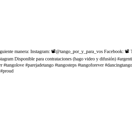
te manera: Instagram: 📽️@tango_por_y_para_vos Facebook: 📽️ Tango 
stagram Disponible para contrataciones (hago video y difusión) #a
love #parejadetango #tangosteps #tangoforever #dancingtango #in
 #proud