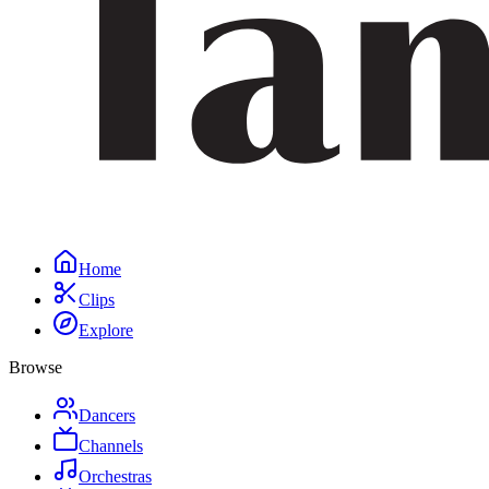
Home
Clips
Explore
Browse
Dancers
Channels
Orchestras