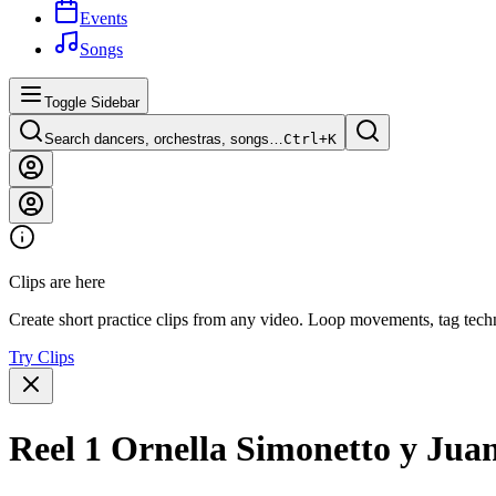
Events
Songs
Toggle Sidebar
Search dancers, orchestras, songs…
Ctrl+
K
Clips are here
Create short practice clips from any video. Loop movements, tag techn
Try Clips
Reel 1 Ornella Simonetto y Juan