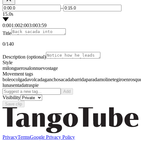
–
15.0s
0:00
1:00
2:00
3:00
3:59
Title
0
/140
Description
(optional)
Style
milonguero
salon
nuevo
stage
Movement tags
boleo
colgada
volcada
gancho
sacada
barrida
parada
molinete
giro
enrosqu
luna
sentada
traspie
Add
Visibility
Save clip
Privacy
Terms
Google Privacy Policy