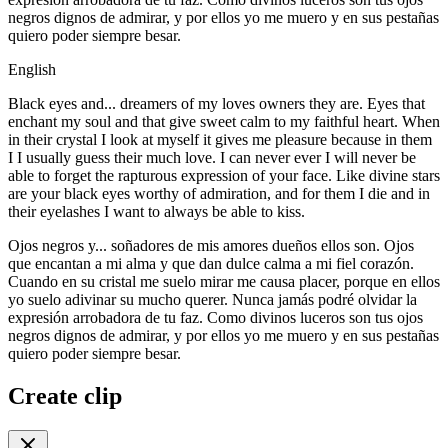
negros dignos de admirar, y por ellos yo me muero y en sus pestañas
quiero poder siempre besar.
English
Black eyes and... dreamers of my loves owners they are. Eyes that
enchant my soul and that give sweet calm to my faithful heart. When
in their crystal I look at myself it gives me pleasure because in them
I I usually guess their much love. I can never ever I will never be
able to forget the rapturous expression of your face. Like divine stars
are your black eyes worthy of admiration, and for them I die and in
their eyelashes I want to always be able to kiss.
Ojos negros y... soñadores de mis amores dueños ellos son. Ojos
que encantan a mi alma y que dan dulce calma a mi fiel corazón.
Cuando en su cristal me suelo mirar me causa placer, porque en ellos
yo suelo adivinar su mucho querer. Nunca jamás podré olvidar la
expresión arrobadora de tu faz. Como divinos luceros son tus ojos
negros dignos de admirar, y por ellos yo me muero y en sus pestañas
quiero poder siempre besar.
Create clip