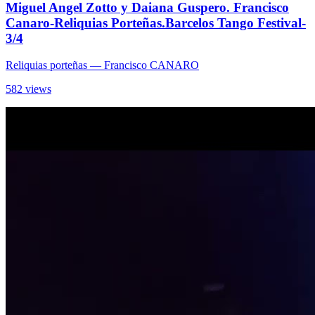
Miguel Angel Zotto y Daiana Guspero. Francisco
Canaro-Reliquias Porteñas.Barcelos Tango Festival-
3/4
Reliquias porteñas
— Francisco CANARO
582 views