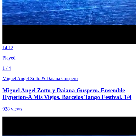
1
4:12
Played
1 / 4
Miguel Angel Zotto & Daiana Guspero
Miguel Angel Zotto y Daiana Guspero. Ensemble
Hyperion-A Mis Viejos. Barcelos Tango Festival. 1/4
928 views