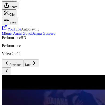
Share
Clip
Save
YouTube
Autoplay
Miguel Angel Zotto
Daiana Guspero
Performance
HD
Performance
Video
2
of
4
Previous
Next