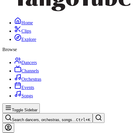
Home
Clips
Explore
Browse
Dancers
Channels
Orchestras
Events
Songs
Toggle Sidebar
Search dancers, orchestras, songs…
Ctrl+
K