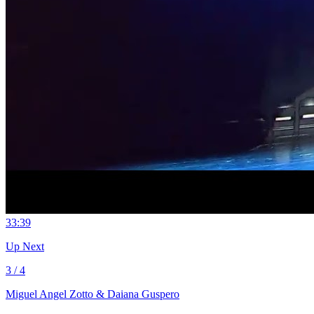
3
3:39
Up Next
3 / 4
Miguel Angel Zotto & Daiana Guspero