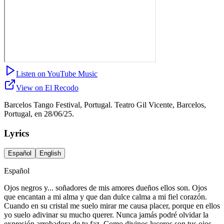
Listen on YouTube Music
View on El Recodo
Barcelos Tango Festival, Portugal. Teatro Gil Vicente, Barcelos,
Portugal, en 28/06/25.
Lyrics
Español
English
Español
Ojos negros y... soñadores de mis amores dueños ellos son. Ojos
que encantan a mi alma y que dan dulce calma a mi fiel corazón.
Cuando en su cristal me suelo mirar me causa placer, porque en ellos
yo suelo adivinar su mucho querer. Nunca jamás podré olvidar la
expresión arrobadora de tu faz. Como divinos luceros son tus ojos