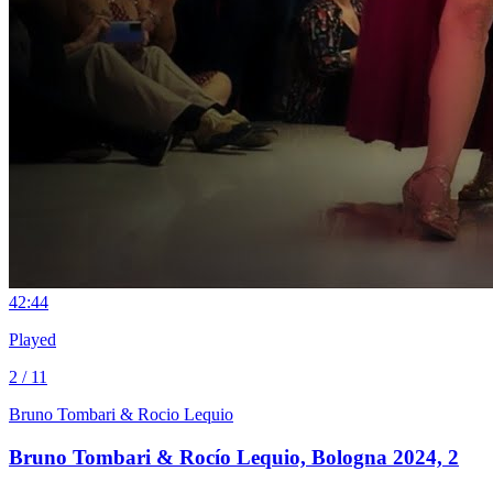
4
2:44
Played
2 / 11
Bruno Tombari & Rocio Lequio
Bruno Tombari & Rocío Lequio, Bologna 2024, 2