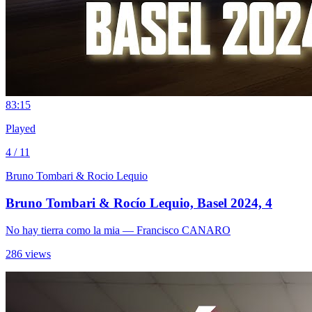
8
3:15
Played
4 / 11
Bruno Tombari & Rocio Lequio
Bruno Tombari & Rocío Lequio, Basel 2024, 4
No hay tierra como la mia
— Francisco CANARO
286 views