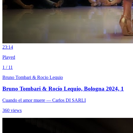
2
3:14
Played
1 / 11
Bruno Tombari & Rocio Lequio
Bruno Tombari & Rocío Lequio, Bologna 2024, 1
Cuando el amor muere
— Carlos DI SARLI
360 views