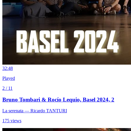
3
2:48
Played
2 / 11
Bruno Tombari & Rocío Lequio, Basel 2024, 2
La serenata
— Ricardo TANTURI
175 views