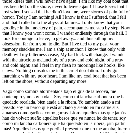
those kisses that I will never have again, I am like my coal boat that
has been left on the shore, never to leave again! Those kisses that I
lost when I sensed that he didn't love me, were storms of pain full of
horror. Today I am nothing! All I know is that I suffered, that I fell
and that I rolled into the abyss of failure... I only know that your
goodbye in the mockery of pain, accompanies me step by step. Now
that I know you won't come, I wander endlessly through the hall, I
look for courage to leave; to get away... and thus killing my
obsession, far from you, to die. But I live tied to my past, your
memory shackles me, I am a ship at anchor. I know that only with
death will my bitterness cease; My bad luck will change. I wander
with the atrocious melancholy of a gray and cold night. of a gray
and cold night; and I feel in my flesh its moorings like hooks, like
claws. Nothing consoles me in this cruel desolation. I only go
marching with my poor heart. I am like my coal boat that has been
left on the shore, without departing any more.
Vago como sombra atormentada bajo el gris de la recova, me
contemplo y no soy nada... Soy como mi lancha carbonera que ha
quedado recalada, bien atada a la ribera. Yo también atado a mi
pasado soy un barco que está anclado y siento en mi carne sus
amarras como garfios, como garras. Lloro aquellos días que jamás
han de volver; sueño aquellos besos que ya nunca he de tener, soy
como mi lancha carbonera que ha quedado en la ribera, ¡sin partir
más! Aquellos besos que perdí al presentir que no me amaba, fueron