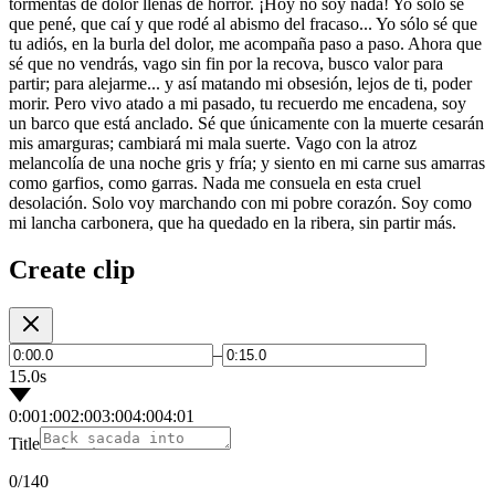
tormentas de dolor llenas de horror. ¡Hoy no soy nada! Yo sólo sé
que pené, que caí y que rodé al abismo del fracaso... Yo sólo sé que
tu adiós, en la burla del dolor, me acompaña paso a paso. Ahora que
sé que no vendrás, vago sin fin por la recova, busco valor para
partir; para alejarme... y así matando mi obsesión, lejos de ti, poder
morir. Pero vivo atado a mi pasado, tu recuerdo me encadena, soy
un barco que está anclado. Sé que únicamente con la muerte cesarán
mis amarguras; cambiará mi mala suerte. Vago con la atroz
melancolía de una noche gris y fría; y siento en mi carne sus amarras
como garfios, como garras. Nada me consuela en esta cruel
desolación. Solo voy marchando con mi pobre corazón. Soy como
mi lancha carbonera, que ha quedado en la ribera, sin partir más.
Create clip
–
15.0s
0:00
1:00
2:00
3:00
4:00
4:01
Title
0
/140