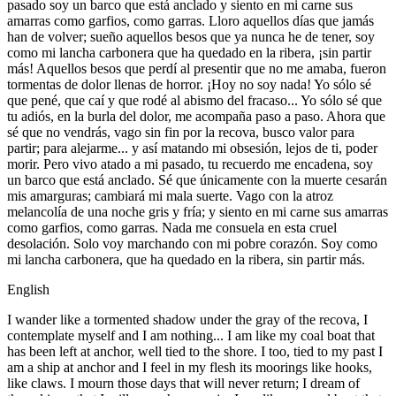
pasado soy un barco que está anclado y siento en mi carne sus
amarras como garfios, como garras. Lloro aquellos días que jamás
han de volver; sueño aquellos besos que ya nunca he de tener, soy
como mi lancha carbonera que ha quedado en la ribera, ¡sin partir
más! Aquellos besos que perdí al presentir que no me amaba, fueron
tormentas de dolor llenas de horror. ¡Hoy no soy nada! Yo sólo sé
que pené, que caí y que rodé al abismo del fracaso... Yo sólo sé que
tu adiós, en la burla del dolor, me acompaña paso a paso. Ahora que
sé que no vendrás, vago sin fin por la recova, busco valor para
partir; para alejarme... y así matando mi obsesión, lejos de ti, poder
morir. Pero vivo atado a mi pasado, tu recuerdo me encadena, soy
un barco que está anclado. Sé que únicamente con la muerte cesarán
mis amarguras; cambiará mi mala suerte. Vago con la atroz
melancolía de una noche gris y fría; y siento en mi carne sus amarras
como garfios, como garras. Nada me consuela en esta cruel
desolación. Solo voy marchando con mi pobre corazón. Soy como
mi lancha carbonera, que ha quedado en la ribera, sin partir más.
English
I wander like a tormented shadow under the gray of the recova, I
contemplate myself and I am nothing... I am like my coal boat that
has been left at anchor, well tied to the shore. I too, tied to my past I
am a ship at anchor and I feel in my flesh its moorings like hooks,
like claws. I mourn those days that will never return; I dream of