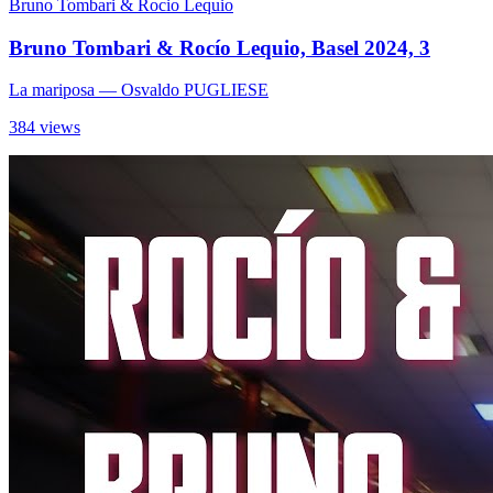
Bruno Tombari & Rocio Lequio
Bruno Tombari & Rocío Lequio, Basel 2024, 3
La mariposa
— Osvaldo PUGLIESE
384 views