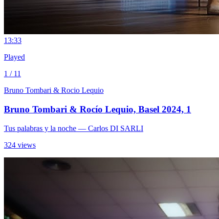
1
3:33
Played
1 / 11
Bruno Tombari & Rocio Lequio
Bruno Tombari & Rocío Lequio, Basel 2024, 1
Tus palabras y la noche
— Carlos DI SARLI
324 views