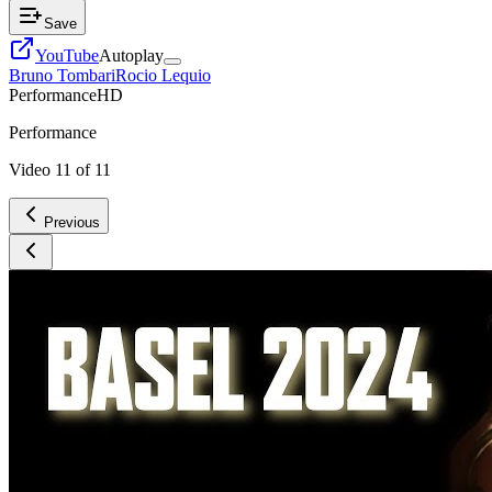
Save
YouTube
Autoplay
Bruno Tombari
Rocio Lequio
Performance
HD
Performance
Video
11
of
11
Previous