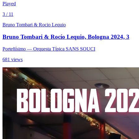
Played
3 / 11
Bruno Tombari & Rocio Lequio
Bruno Tombari & Rocío Lequio, Bologna 2024, 3
Porteñísimo
— Orquesta Típica SANS SOUCI
681 views