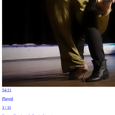
5
4:11
Played
3 / 11