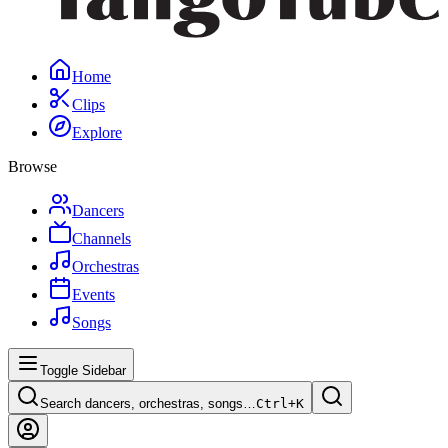
Home
Clips
Explore
Browse
Dancers
Channels
Orchestras
Events
Songs
Toggle Sidebar
Search dancers, orchestras, songs…
Ctrl+
K