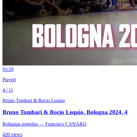
9
3:29
Played
4 / 11
Bruno Tombari & Rocio Lequio
Bruno Tombari & Rocío Lequio, Bologna 2024, 4
Reliquias porteñas
— Francisco CANARO
420 views