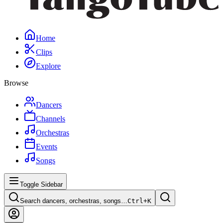
Home
Clips
Explore
Browse
Dancers
Channels
Orchestras
Events
Songs
Toggle Sidebar
Search dancers, orchestras, songs…
Ctrl+
K