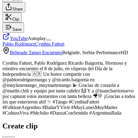
Share
Clip
Save
YouTube
Autoplay
Pablo Rodriguez
Cynthia Fattori
Belgrade Tango Encuentro
Belgrade, Serbia
·
Performance
HD
Cynthia Fattori, Pablo Rodríguez Ricardo Baigorria. Hermoso y
emotivo encuentro el 8 de julio, en vísperas del Día de la
Independencia 🇦🇷 Un honor compartir con
@pablorodrigueztango y @ricardo.baigorria en
@muylunestango_muymartestango 💫 Gracias de corazón a
@martin.chili y equipo por tanta calidez 🙌 Y a @juancbarrionuevo
por capturar estos momentos con tanta belleza 🎥💛 ¡Gracias a todos
los que estuvieron ahí! ✨ #Tango #CynthiaFattori
#FolkloreArgentino #BailarYVivir #MuyLunesMuyMartes
#CulturaViva #9deJulio #DanzaConSentido #ArgentinaBaila
Create clip