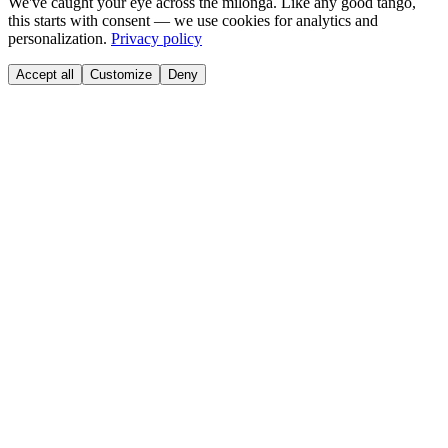
We've caught your eye across the milonga. Like any good tango,
this starts with consent — we use cookies for analytics and
personalization.
Privacy policy
Accept all
Customize
Deny