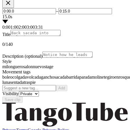
–
15.0s
0:00
1:00
2:00
3:00
3:31
Title
0
/140
Description
(optional)
Style
milonguero
salon
nuevo
stage
Movement tags
boleo
colgada
volcada
gancho
sacada
barrida
parada
molinete
giro
enrosqu
luna
sentada
traspie
Add
Visibility
Save clip