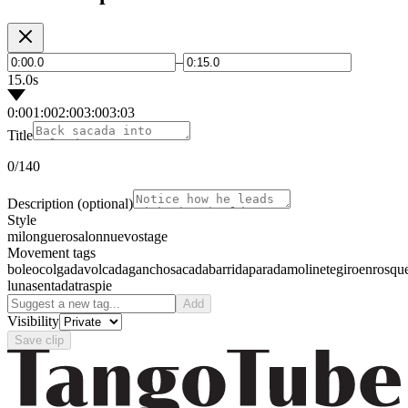
–
15.0s
0:00
1:00
2:00
3:00
3:03
Title
0
/140
Description
(optional)
Style
milonguero
salon
nuevo
stage
Movement tags
boleo
colgada
volcada
gancho
sacada
barrida
parada
molinete
giro
enrosqu
luna
sentada
traspie
Add
Visibility
Save clip