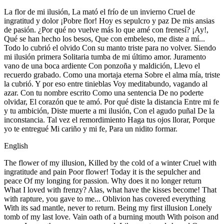
La flor de mi ilusión, La mató el frío de un invierno Cruel de
ingratitud y dolor ¡Pobre flor! Hoy es sepulcro y paz De mis ansias
de pasión. ¿Por qué no vuelve más lo que amé con frenesí? ¡Ay!,
Qué se han hecho los besos, Que con embeleso, me diste a mí...
Todo lo cubrió el olvido Con su manto triste para no volver. Siendo
mi ilusión primera Solitaria tumba de mi último amor. Juramento
vano de una boca ardiente Con ponzoña y maldición, Llevo el
recuerdo grabado. Como una mortaja eterna Sobre el alma mía, triste
la cubrió. Y por eso entre tinieblas Voy meditabundo, vagando al
azar. Con tu nombre escrito Como una sentencia De no poderte
olvidar, El corazón que te amó. Por qué diste la distancia Entre mi fe
y tu ambición, Diste muerte a mi ilusión, Con el agudo puñal De la
inconstancia. Tal vez el remordimiento Haga tus ojos llorar, Porque
yo te entregué Mi cariño y mi fe, Para un nidito formar.
English
The flower of my illusion, Killed by the cold of a winter Cruel with
ingratitude and pain Poor flower! Today it is the sepulcher and
peace Of my longing for passion. Why does it no longer return
What I loved with frenzy? Alas, what have the kisses become! That
with rapture, you gave to me... Oblivion has covered everything
With its sad mantle, never to return. Being my first illusion Lonely
tomb of my last love. Vain oath of a burning mouth With poison and