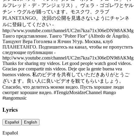
ルフレッド・デ・アンジェリス）。ヴェラ・ゴゴレワとヤル
チン・ウグルが踊っています。モスクワ、クラブ
PLANETANGO。 次回の公開を見逃さないようにチャンネ
ルに登録してください -
http://www.youtube.com/channel/UC2m7kza71x306eDN9t8AKMg
Танго представление. Танго "Pobre Flor" (Alfredo de Ángelis).
Танцуют Вера Гоголева и Ялчин Угур. Москва, клуб
ПЛАНЕТАНГО. Подпишитесь на канал, чтобы не пропустить
следующие публикации -
http://www.youtube.com/channel/UC2m7kza71x306eDN9t8AKMg
Thanks for sharing my videos. Let good people watch good videos.
Gracias por compartir mis videos. Deje que la gente buena vea
buenos videos. 私のビデオを共有していただきありがとうご
ざいます。良い人に良いビデオを観てもらいましょう。
Спасибо, что делитесь моими видео. Пусть хорошие люди
смотрят хорошие видео. #TengizMosidzeChannel #tango
#tangomusic
Lyrics
Español
English
Español