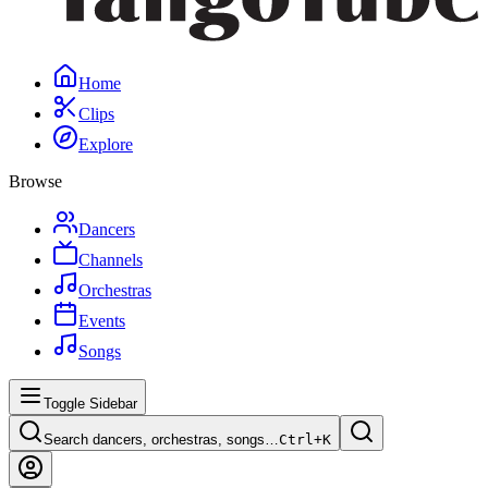
Home
Clips
Explore
Browse
Dancers
Channels
Orchestras
Events
Songs
Toggle Sidebar
Search dancers, orchestras, songs…
Ctrl+
K