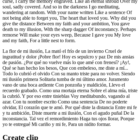
curse, I carry the memory engraved. Like an eternal shroud Over my
soul, sadly covered. And so in the darkness I go meditating,
wandering at random. With your name written Like a sentence Of
not being able to forget you, The heart that loved you. Why did you
give the distance Between my faith and your ambition, You gave
death to my illusion, With the sharp dagger Of inconstancy. Perhaps
remorse Will make your eyes weep, Because I gave you My love
and my faith, For a little nest to form.
La flor de mi ilusión, La mató el frío de un invierno Cruel de
ingratitud y dolor ¡Pobre flor! Hoy es sepulcro y paz De mis ansias
de pasión. ¿Por qué no vuelve más lo que amé con frenesí? ¡Ay!,
Qué se han hecho los besos, Que con embeleso, me diste a mí...
Todo lo cubrió el olvido Con su manto triste para no volver. Siendo
mi ilusión primera Solitaria tumba de mi último amor. Juramento
vano de una boca ardiente Con ponzoña y maldición, Llevo el
recuerdo grabado. Como una mortaja eterna Sobre el alma mía, triste
la cubrió. Y por eso entre tinieblas Voy meditabundo, vagando al
azar. Con tu nombre escrito Como una sentencia De no poderte
olvidar, El corazón que te amó. Por qué diste la distancia Entre mi fe
y tu ambición, Diste muerte a mi ilusión, Con el agudo puñal De la
inconstancia. Tal vez el remordimiento Haga tus ojos llorar, Porque
yo te entregué Mi cariño y mi fe, Para un nidito formar.
Create clip