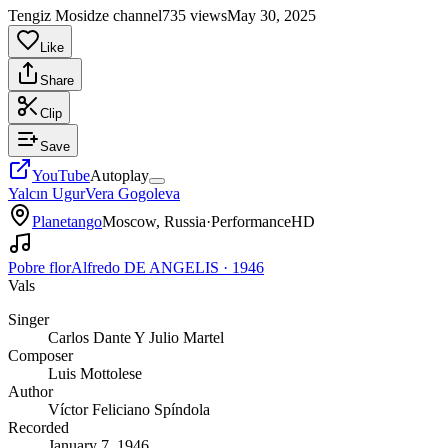
Tengiz Mosidze channel
735 views
May 30, 2025
Like
Share
Clip
Save
YouTube
Autoplay
Yalcın Ugur
Vera Gogoleva
Planetango
Moscow, Russia
·
Performance
HD
Pobre flor
Alfredo DE ANGELIS
·
1946
Vals
Singer
Carlos Dante Y Julio Martel
Composer
Luis Mottolese
Author
Víctor Feliciano Spíndola
Recorded
January 7, 1946