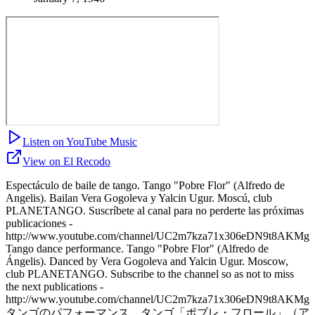
Listen on YouTube Music
View on El Recodo
Espectáculo de baile de tango. Tango "Pobre Flor" (Alfredo de
Angelis). Bailan Vera Gogoleva y Yalcin Ugur. Moscú, club
PLANETANGO. Suscríbete al canal para no perderte las próximas
publicaciones -
http://www.youtube.com/channel/UC2m7kza71x306eDN9t8AKMg
Tango dance performance. Tango "Pobre Flor" (Alfredo de
Ángelis). Danced by Vera Gogoleva and Yalcin Ugur. Moscow,
club PLANETANGO. Subscribe to the channel so as not to miss
the next publications -
http://www.youtube.com/channel/UC2m7kza71x306eDN9t8AKMg
タンゴのパフォーマンス。タンゴ「ポブレ・フロール」（ア