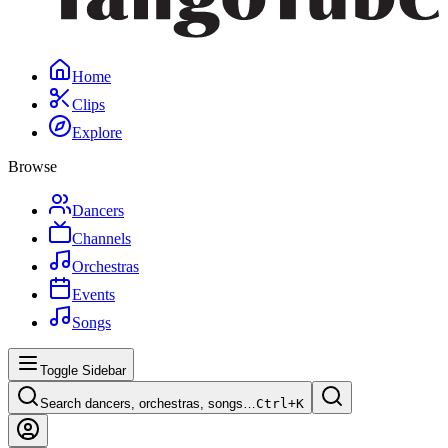
Home
Clips
Explore
Browse
Dancers
Channels
Orchestras
Events
Songs
Toggle Sidebar
Search dancers, orchestras, songs…
Ctrl+
K