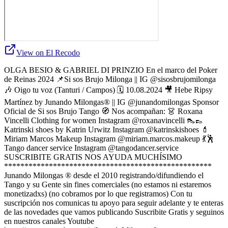
View on El Recodo
OLGA BESIO & GABRIEL DI PRINZIO En el marco del Poker
de Reinas 2024 📌Si sos Brujo Milonga || IG @sisosbrujomilonga
🎶 Oigo tu voz (Tanturi / Campos) 🗓 10.08.2024 🎥 Hebe Ripsy
Martínez by Junando Milongas® || IG @junandomilongas Sponsor
Oficial de Si sos Brujo Tango 🧭 Nos acompañan: 👗 Roxana
Vincelli Clothing for women Instagram @roxanavincelli 👠👞
Katrinski shoes by Katrin Urwitz Instagram @katrinskishoes 💄
Miriam Marcos Makeup Instagram @miriam.marcos.makeup 💃🕺
Tango dancer service Instagram @tangodancer.service
SUSCRIBITE GRATIS NOS AYUDA MUCHÍSIMO
***************************************************
Junando Milongas ® desde el 2010 registrando/difundiendo el
Tango y su Gente sin fines comerciales (no estamos ni estaremos
monetizadxs) (no cobramos por lo que registramos) Con tu
suscripción nos comunicas tu apoyo para seguir adelante y te enteras
de las novedades que vamos publicando Suscribite Gratis y seguinos
en nuestros canales Youtube