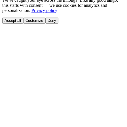
We've caught your eye across the milonga. Like any good tango,
this starts with consent — we use cookies for analytics and
personalization.
Privacy policy
Accept all
Customize
Deny