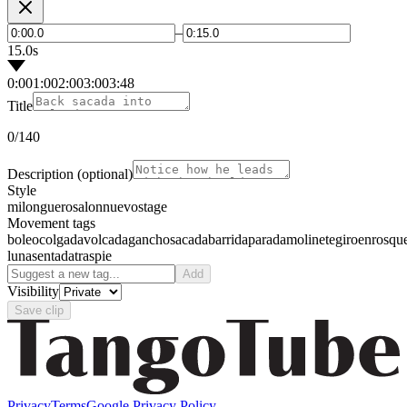
–
15.0s
0:00
1:00
2:00
3:00
3:48
Title
0
/140
Description
(optional)
Style
milonguero
salon
nuevo
stage
Movement tags
boleo
colgada
volcada
gancho
sacada
barrida
parada
molinete
giro
enrosqu
luna
sentada
traspie
Add
Visibility
Save clip
Privacy
Terms
Google Privacy Policy