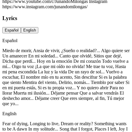
https://www.youtube.com/c/JunandoMilongas Instagram
https://www.instagram.com/junandomilongas/
Lyrics
Español
English
Español
Miedo de morir, Ansia de vivir, ¿Sueño o realidad?... Algo quiere ser
Un amanecer En mi soledad... Canto que olvidé, Sitios que dejé,
Dicha que perdí... Hoy en la emoción De mi corazón Todo vuelve a
mí... Oigo tu voz ¡La que mi oído no olvida! Me trae tu voz, Hasta
mi pena escondida La luz y la vida De un rayo de sol... Vuelvo a
escuchar, El nombre mío en tu acento, Sin descifrar Si es la palabra
que siento Mentira del viento, Delirio, nomás... Tiemblo por saber Si
en mi puerta estás, Si es tu propia voz... Y no quiero abrir Para no
llorar Muerta mi ilusión... Déjame pensar Que a salvar vendrás El
deshecho amor... Déjame creer Que eres siempre, al fin, Tú mejor
que yo...
English
Fear of dying, Longing to live, Dream or reality? Something wants
to be A dawn In my solitude... Song that I forgot, Places I left, Joy I