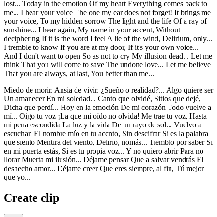
lost... Today in the emotion Of my heart Everything comes back to
me... I hear your voice The one my ear does not forget! It brings me
your voice, To my hidden sorrow The light and the life Of a ray of
sunshine... I hear again, My name in your accent, Without
deciphering If it is the word I feel A lie of the wind, Delirium, only...
I tremble to know If you are at my door, If it's your own voice...
And I don't want to open So as not to cry My illusion dead... Let me
think That you will come to save The undone love... Let me believe
That you are always, at last, You better than me...
Miedo de morir, Ansia de vivir, ¿Sueño o realidad?... Algo quiere ser
Un amanecer En mi soledad... Canto que olvidé, Sitios que dejé,
Dicha que perdí... Hoy en la emoción De mi corazón Todo vuelve a
mí... Oigo tu voz ¡La que mi oído no olvida! Me trae tu voz, Hasta
mi pena escondida La luz y la vida De un rayo de sol... Vuelvo a
escuchar, El nombre mío en tu acento, Sin descifrar Si es la palabra
que siento Mentira del viento, Delirio, nomás... Tiemblo por saber Si
en mi puerta estás, Si es tu propia voz... Y no quiero abrir Para no
llorar Muerta mi ilusión... Déjame pensar Que a salvar vendrás El
deshecho amor... Déjame creer Que eres siempre, al fin, Tú mejor
que yo...
Create clip