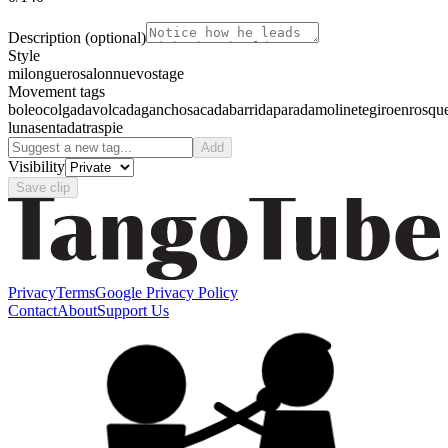
Description
(optional)
Style
milonguero
salon
nuevo
stage
Movement tags
boleo
colgada
volcada
gancho
sacada
barrida
parada
molinete
giro
enrosqu
luna
sentada
traspie
Add
Visibility
Save clip
Privacy
Terms
Google Privacy Policy
Contact
About
Support Us