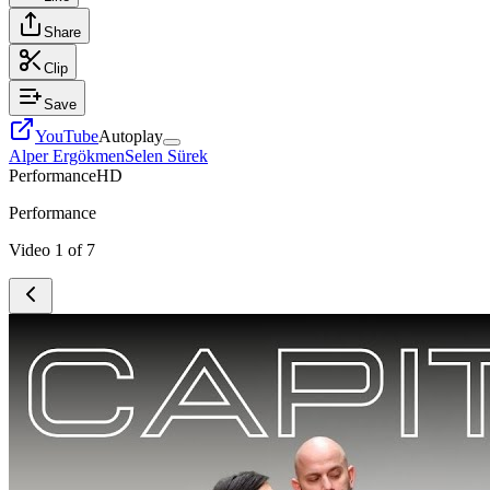
Share
Clip
Save
YouTube
Autoplay
Alper Ergökmen
Selen Sürek
Performance
HD
Performance
Video
1
of
7