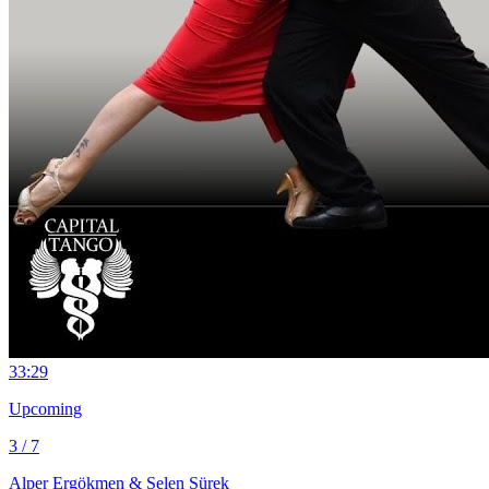
3
3:29
Upcoming
3 / 7
Alper Ergökmen & Selen Sürek