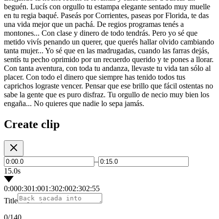
beguén. Lucís con orgullo tu estampa elegante sentado muy muelle
en tu regia baqué. Paseás por Corrientes, paseas por Florida, te das
una vida mejor que un pachá. De regios programas tenés a
montones... Con clase y dinero de todo tendrás. Pero yo sé que
metido vivís penando un querer, que querés hallar olvido cambiando
tanta mujer... Yo sé que en las madrugadas, cuando las farras dejás,
sentís tu pecho oprimido por un recuerdo querido y te pones a llorar.
Con tanta aventura, con toda tu andanza, llevaste tu vida tan sólo al
placer. Con todo el dinero que siempre has tenido todos tus
caprichos lograste vencer. Pensar que ese brillo que fácil ostentas no
sabe la gente que es puro disfraz. Tu orgullo de necio muy bien los
engaña... No quieres que nadie lo sepa jamás.
Create clip
–
15.0s
0:00
0:30
1:00
1:30
2:00
2:30
2:55
Title
0
/140