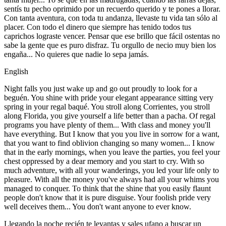
sentís tu pecho oprimido por un recuerdo querido y te pones a llorar.
Con tanta aventura, con toda tu andanza, llevaste tu vida tan sólo al
placer. Con todo el dinero que siempre has tenido todos tus
caprichos lograste vencer. Pensar que ese brillo que fácil ostentas no
sabe la gente que es puro disfraz. Tu orgullo de necio muy bien los
engaña... No quieres que nadie lo sepa jamás.
English
Night falls you just wake up and go out proudly to look for a
beguén. You shine with pride your elegant appearance sitting very
spring in your regal baqué. You stroll along Corrientes, you stroll
along Florida, you give yourself a life better than a pacha. Of regal
programs you have plenty of them... With class and money you'll
have everything. But I know that you you live in sorrow for a want,
that you want to find oblivion changing so many women... I know
that in the early mornings, when you leave the parties, you feel your
chest oppressed by a dear memory and you start to cry. With so
much adventure, with all your wanderings, you led your life only to
pleasure. With all the money you've always had all your whims you
managed to conquer. To think that the shine that you easily flaunt
people don't know that it is pure disguise. Your foolish pride very
well deceives them... You don't want anyone to ever know.
Llegando la noche recién te levantas y sales ufano a buscar un