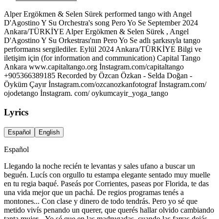
Alper Ergökmen & Selen Sürek performed tango with Angel
D'Agostino Y Su Orchestra's song Pero Yo Se September 2024
Ankara/TÜRKİYE Alper Ergökmen & Selen Sürek , Angel
D'Agostino Y Su Orkestrası'nın Pero Yo Se adlı şarkısıyla tango
performansı sergilediler. Eylül 2024 Ankara/TÜRKİYE Bilgi ve
iletişim için (for information and communication) Capital Tango
Ankara www.capitaltango.org İnstagram.com/capitaltango
+905366389185 Recorded by Özcan Özkan - Selda Doğan -
Öyküm Çayır İnstagram.com/ozcanozkanfotograf İnstagram.com/
ojodetango İnstagram. com/ oykumcayir_yoga_tango
Lyrics
Español
English
Español
Llegando la noche recién te levantas y sales ufano a buscar un
beguén. Lucís con orgullo tu estampa elegante sentado muy muelle
en tu regia baqué. Paseás por Corrientes, paseas por Florida, te das
una vida mejor que un pachá. De regios programas tenés a
montones... Con clase y dinero de todo tendrás. Pero yo sé que
metido vivís penando un querer, que querés hallar olvido cambiando
tanta mujer... Yo sé que en las madrugadas, cuando las farras dejás,