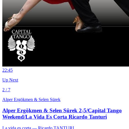
2
2:45
Up Next
2 / 7
Alper Ergökmen & Selen Sürek
Alper Ergökmen & Selen Sürek 2-5/Capital Tango
Weekend/La Vida Es Corta Ricardo Tanturi
La vida es corta
— Ricardo TANTURI