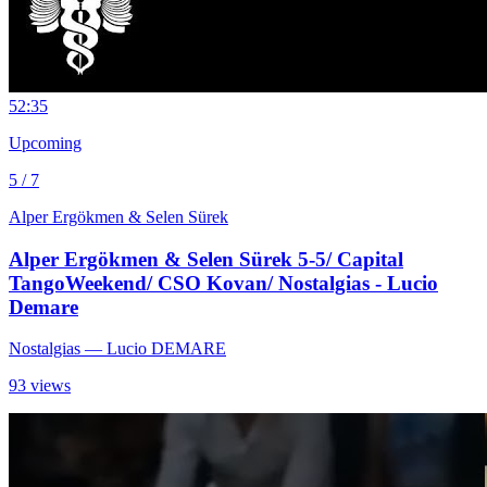
5
2:35
Upcoming
5 / 7
Alper Ergökmen & Selen Sürek
Alper Ergökmen & Selen Sürek 5-5/ Capital
TangoWeekend/ CSO Kovan/ Nostalgias - Lucio
Demare
Nostalgias
— Lucio DEMARE
93 views