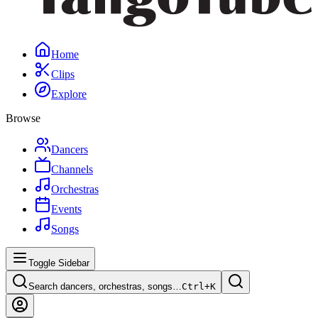
Home
Clips
Explore
Browse
Dancers
Channels
Orchestras
Events
Songs
Toggle Sidebar
Search dancers, orchestras, songs…
Ctrl+
K