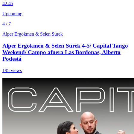
4
2:45
Upcoming
4 / 7
Alper Ergökmen & Selen Sürek
Alper Ergökmen & Selen Sürek 4-5/ Capital Tango
Weekend/ Campo afuera Las Bordonas, Alberto
Podestá
195 views