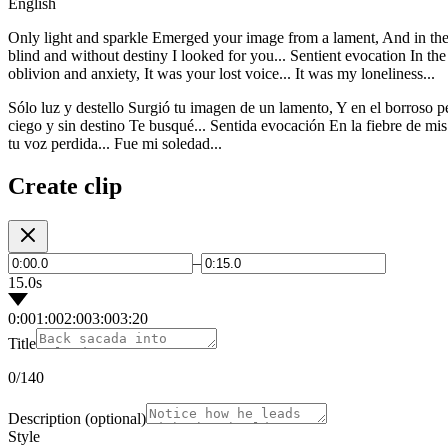
English
Only light and sparkle Emerged your image from a lament, And in the bl
blind and without destiny I looked for you... Sentient evocation In 
oblivion and anxiety, It was your lost voice... It was my loneliness...
Sólo luz y destello Surgió tu imagen de un lamento, Y en el borroso p
ciego y sin destino Te busqué... Sentida evocación En la fiebre de mis
tu voz perdida... Fue mi soledad...
Create clip
–
15.0s
0:00
1:00
2:00
3:00
3:20
Title
0
/140
Description
(optional)
Style