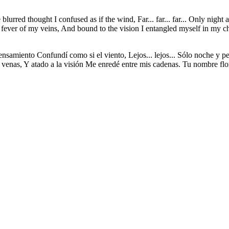
urred thought I confused as if the wind, Far... far... far... Only night
the fever of my veins, And bound to the vision I entangled myself in m
ensamiento Confundí como si el viento, Lejos... lejos... Sólo noche y p
 venas, Y atado a la visión Me enredé entre mis cadenas. Tu nombre flor