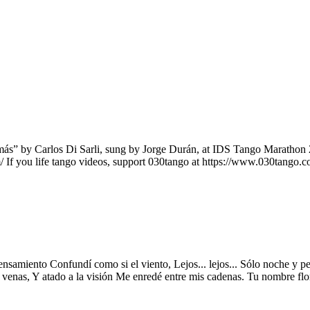
” by Carlos Di Sarli, sung by Jorge Durán, at IDS Tango Marathon 20
/ If you life tango videos, support 030tango at https://www.030tang
ensamiento Confundí como si el viento, Lejos... lejos... Sólo noche y p
 venas, Y atado a la visión Me enredé entre mis cadenas. Tu nombre flor