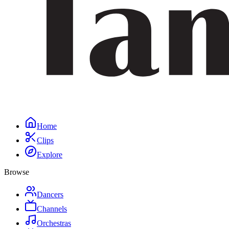
Home
Clips
Explore
Browse
Dancers
Channels
Orchestras