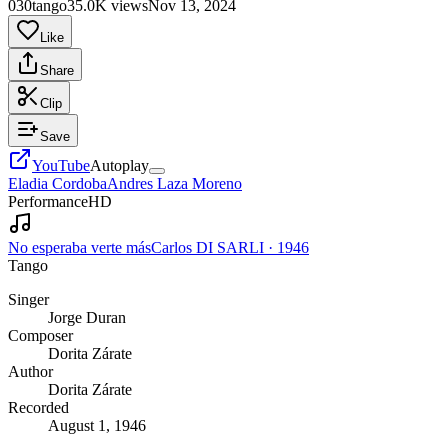
030tango
35.0K views
Nov 13, 2024
Like
Share
Clip
Save
YouTube
Autoplay
Eladia Cordoba
Andres Laza Moreno
Performance
HD
No esperaba verte más
Carlos DI SARLI
·
1946
Tango
Singer
Jorge Duran
Composer
Dorita Zárate
Author
Dorita Zárate
Recorded
August 1, 1946