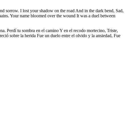
 and sorrow. I lost your shadow on the road And in the dark bend, Sad,
y chains. Your name bloomed over the wound It was a duel between
ena. Perdí tu sombra en el camino Y en el recodo mortecino, Triste,
eció sobre la herida Fue un duelo entre el olvido y la ansiedad, Fue