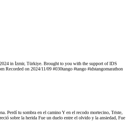
24 in İzmir, Türkiye. Brought to you with the support of IDS
o.com Recorded on 2024/11/09 #030tango #tango #idstangomarathon
ena. Perdí tu sombra en el camino Y en el recodo mortecino, Triste,
eció sobre la herida Fue un duelo entre el olvido y la ansiedad, Fue