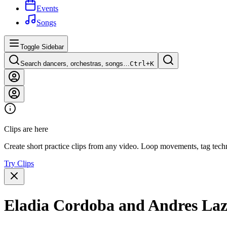
Events
Songs
Toggle Sidebar
Search dancers, orchestras, songs…
Ctrl+
K
Clips are here
Create short practice clips from any video. Loop movements, tag techn
Try Clips
Eladia Cordoba and Andres Laz