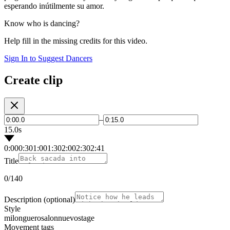
esperando inútilmente su amor.
Know who is dancing?
Help fill in the missing credits for this video.
Sign In to Suggest Dancers
Create clip
–
15.0s
0:00
0:30
1:00
1:30
2:00
2:30
2:41
Title
0
/140
Description
(optional)
Style
milonguero
salon
nuevo
stage
Movement tags