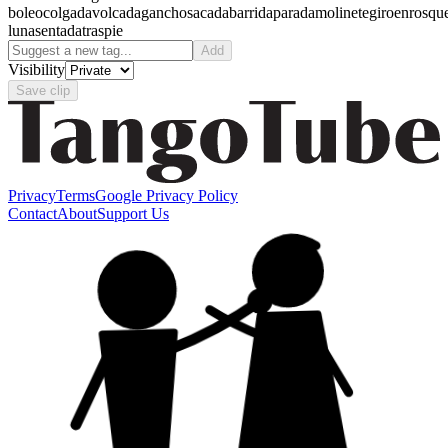
boleo
colgada
volcada
gancho
sacada
barrida
parada
molinete
giro
enrosqu
luna
sentada
traspie
Add
Visibility
Save clip
Privacy
Terms
Google Privacy Policy
Contact
About
Support Us