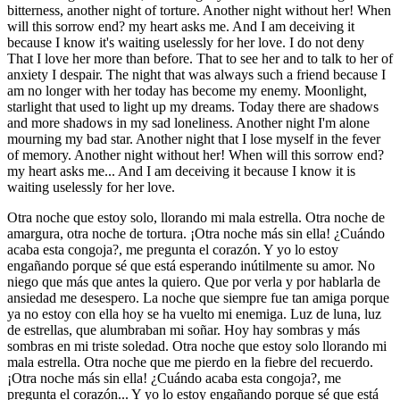
bitterness, another night of torture. Another night without her! When
will this sorrow end? my heart asks me. And I am deceiving it
because I know it's waiting uselessly for her love. I do not deny
That I love her more than before. That to see her and to talk to her of
anxiety I despair. The night that was always such a friend because I
am no longer with her today has become my enemy. Moonlight,
starlight that used to light up my dreams. Today there are shadows
and more shadows in my sad loneliness. Another night I'm alone
mourning my bad star. Another night that I lose myself in the fever
of memory. Another night without her! When will this sorrow end?
my heart asks me... And I am deceiving it because I know it is
waiting uselessly for her love.
Otra noche que estoy solo, llorando mi mala estrella. Otra noche de
amargura, otra noche de tortura. ¡Otra noche más sin ella! ¿Cuándo
acaba esta congoja?, me pregunta el corazón. Y yo lo estoy
engañando porque sé que está esperando inútilmente su amor. No
niego que más que antes la quiero. Que por verla y por hablarla de
ansiedad me desespero. La noche que siempre fue tan amiga porque
ya no estoy con ella hoy se ha vuelto mi enemiga. Luz de luna, luz
de estrellas, que alumbraban mi soñar. Hoy hay sombras y más
sombras en mi triste soledad. Otra noche que estoy solo llorando mi
mala estrella. Otra noche que me pierdo en la fiebre del recuerdo.
¡Otra noche más sin ella! ¿Cuándo acaba esta congoja?, me
pregunta el corazón... Y yo lo estoy engañando porque sé que está