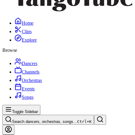
Home
Clips
Explore
Browse
Dancers
Channels
Orchestras
Events
Songs
Toggle Sidebar
Search dancers, orchestras, songs…
Ctrl+
K