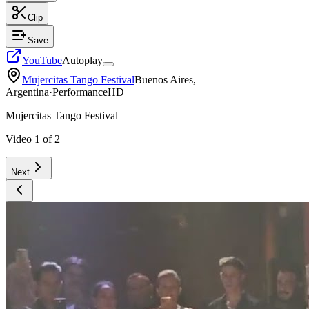
Clip
Save
YouTube
Autoplay
Mujercitas Tango Festival
Buenos Aires,
Argentina
·
Performance
HD
Mujercitas Tango Festival
Video
1
of
2
Next