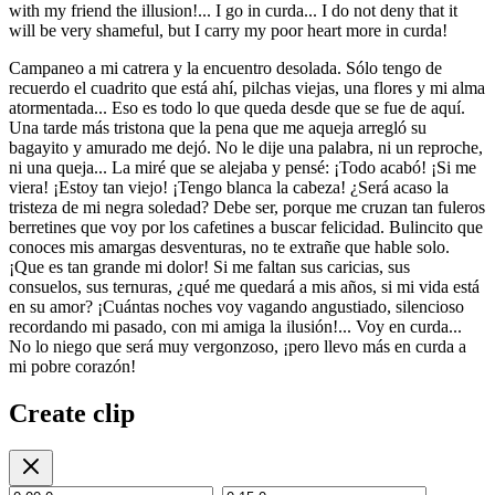
with my friend the illusion!... I go in curda... I do not deny that it
will be very shameful, but I carry my poor heart more in curda!
Campaneo a mi catrera y la encuentro desolada. Sólo tengo de
recuerdo el cuadrito que está ahí, pilchas viejas, una flores y mi alma
atormentada... Eso es todo lo que queda desde que se fue de aquí.
Una tarde más tristona que la pena que me aqueja arregló su
bagayito y amurado me dejó. No le dije una palabra, ni un reproche,
ni una queja... La miré que se alejaba y pensé: ¡Todo acabó! ¡Si me
viera! ¡Estoy tan viejo! ¡Tengo blanca la cabeza! ¿Será acaso la
tristeza de mi negra soledad? Debe ser, porque me cruzan tan fuleros
berretines que voy por los cafetines a buscar felicidad. Bulincito que
conoces mis amargas desventuras, no te extrañe que hable solo.
¡Que es tan grande mi dolor! Si me faltan sus caricias, sus
consuelos, sus ternuras, ¿qué me quedará a mis años, si mi vida está
en su amor? ¡Cuántas noches voy vagando angustiado, silencioso
recordando mi pasado, con mi amiga la ilusión!... Voy en curda...
No lo niego que será muy vergonzoso, ¡pero llevo más en curda a
mi pobre corazón!
Create clip