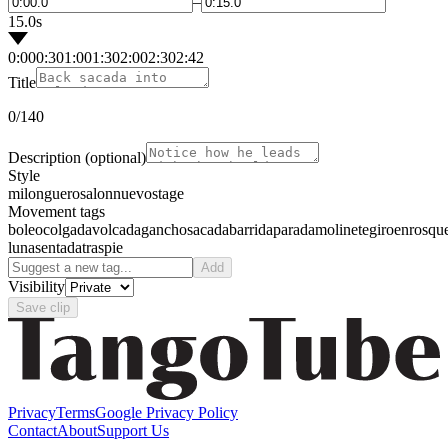
–
15.0s
0:00
0:30
1:00
1:30
2:00
2:30
2:42
Title
0
/140
Description
(optional)
Style
milonguero
salon
nuevo
stage
Movement tags
boleo
colgada
volcada
gancho
sacada
barrida
parada
molinete
giro
enrosqu
luna
sentada
traspie
Add
Visibility
Save clip
Privacy
Terms
Google Privacy Policy
Contact
About
Support Us