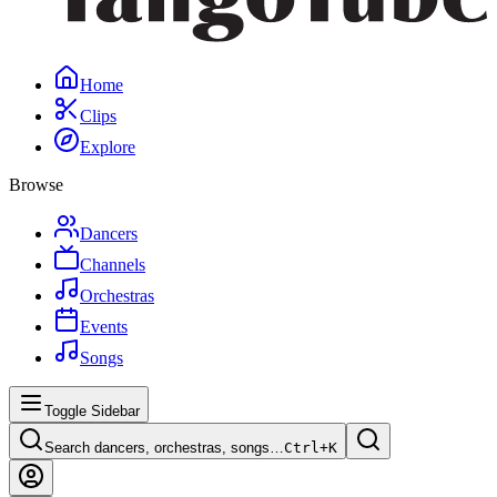
Home
Clips
Explore
Browse
Dancers
Channels
Orchestras
Events
Songs
Toggle Sidebar
Search dancers, orchestras, songs…
Ctrl+
K