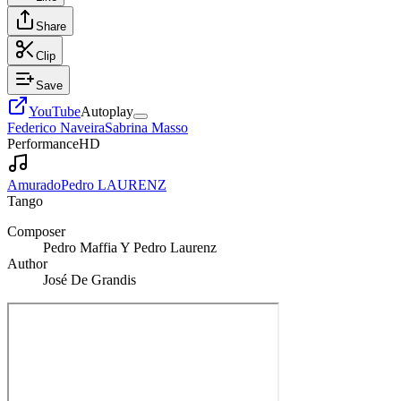
Share
Clip
Save
YouTube
Autoplay
Federico Naveira
Sabrina Masso
Performance
HD
Amurado
Pedro LAURENZ
Tango
Composer
Pedro Maffia Y Pedro Laurenz
Author
José De Grandis