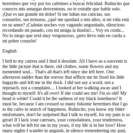
berretines que voy por los cafetines a buscar felicidad. Bulincito que
conoces mis amargas desventuras, no te extrañe que hable solo.
¡Que es tan grande mi dolor! Si me faltan sus caricias, sus
consuelos, sus ternuras, ¿qué me quedará a mis años, si mi vida está
en su amor? ¡Cuántas noches voy vagando angustiado, silencioso
recordando mi pasado, con mi amiga la ilusión!... Voy en curda...
No lo niego que será muy vergonzoso, ¡pero llevo más en curda a
mi pobre corazón!
English
I bell to my catrera and I find it desolate. All I have as a souvenir is
the little picture that is there, old clothes, some flowers and my
tormented soul... That's all that's left since she left here. One
afternoon sadder than the sorrow that afflicts me he fixed his little
bagayito and left me in the dock. I did not say a word, not a
reproach, not a complaint.... I looked at her walking away and I
thought to myself: It's all over! If she could see me! I'm so old! My
head is white! Could it be the sadness of my black loneliness? It
must be, because I am crossed so many fulsome berretines that I go
to the cafes in search of happiness. Bulincito, you know my bitter
misfortunes, don't be surprised that I talk to myself, for my pain is so
great! If I lack your caresses, your consolations, your tenderness,
what will be left for me in my years, if my life is in her love? How
many nights I wander in anguish, in silence remembering my past,