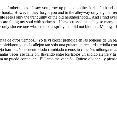
ilonga of other times... I saw you grow up pinned on the skirts of a ha
orhood... However, they forgot you and in the alleyway only a guitar r
life seeks only the tranquility of the old neighborhood... And I find e
s are filling my soul with sadness... I have crossed that alley so many 
 only sincere one who cradled a spring that did not bloom... Milonga, I 
onga de otros tiempos... Yo te vi crecer prendida en las polleras de un
e olvidaron y en el callejón tan sólo una guitarra te recuerda, criolla 
viejo barrio... Y encuentro todo cambiado menos tu canción, milonga mía
antas veces ese callejón, llevando entre los labios un silbido alegre y t
a no puedo continuar... El llanto me venció... Quiero olvidar... y piens