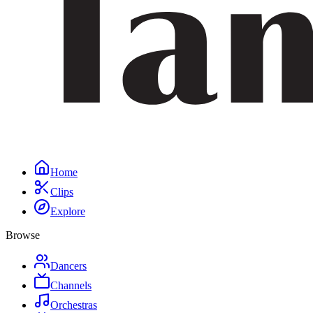
Home
Clips
Explore
Browse
Dancers
Channels
Orchestras