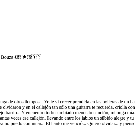
a Bouza 💃🏻🕺🏻🇦🇷
onga de otros tiempos... Yo te vi crecer prendida en las polleras de un
e olvidaron y en el callejón tan sólo una guitarra te recuerda, criolla 
viejo barrio... Y encuentro todo cambiado menos tu canción, milonga mía
antas veces ese callejón, llevando entre los labios un silbido alegre y t
a no puedo continuar... El llanto me venció... Quiero olvidar... y piens