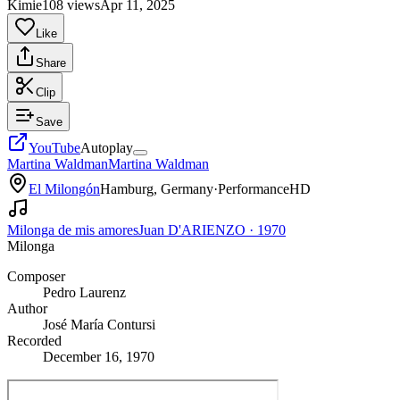
Kimie
108 views
Apr 11, 2025
Like
Share
Clip
Save
YouTube
Autoplay
Martina Waldman
Martina Waldman
El Milongón
Hamburg, Germany
·
Performance
HD
Milonga de mis amores
Juan D'ARIENZO
·
1970
Milonga
Composer
Pedro Laurenz
Author
José María Contursi
Recorded
December 16, 1970