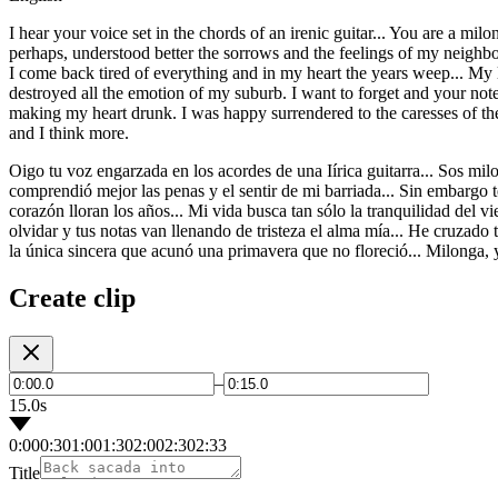
I hear your voice set in the chords of an irenic guitar... You are a m
perhaps, understood better the sorrows and the feelings of my neighb
I come back tired of everything and in my heart the years weep... My 
destroyed all the emotion of my suburb. I want to forget and your note
making my heart drunk. I was happy surrendered to the caresses of the
and I think more.
Oigo tu voz engarzada en los acordes de una Iírica guitarra... Sos mil
comprendió mejor las penas y el sentir de mi barriada... Sin embargo t
corazón lloran los años... Mi vida busca tan sólo la tranquilidad del 
olvidar y tus notas van llenando de tristeza el alma mía... He cruzado t
la única sincera que acunó una primavera que no floreció... Milonga, y
Create clip
–
15.0s
0:00
0:30
1:00
1:30
2:00
2:30
2:33
Title