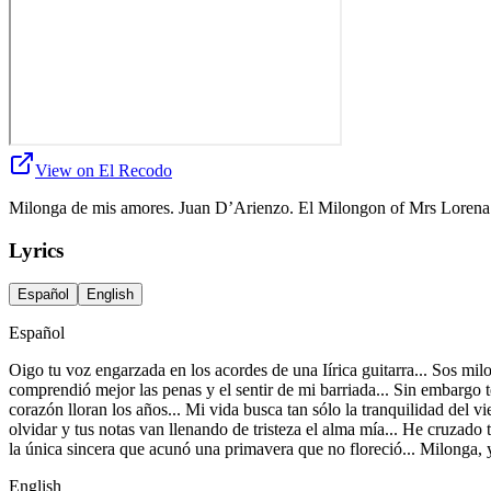
View on El Recodo
Milonga de mis amores. Juan D’Arienzo. El Milongon of Mrs Loren
Lyrics
Español
English
Español
Oigo tu voz engarzada en los acordes de una Iírica guitarra... Sos mil
comprendió mejor las penas y el sentir de mi barriada... Sin embargo t
corazón lloran los años... Mi vida busca tan sólo la tranquilidad del 
olvidar y tus notas van llenando de tristeza el alma mía... He cruzado t
la única sincera que acunó una primavera que no floreció... Milonga, y
English