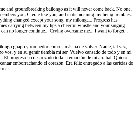
ndsome and groundbreaking bailongo as it will never come back. No one,
emembers you, Creole like you, and in its moaning my being trembles.
verything changed except your song, my milonga... Progress has
times carrying between my lips a cheerful whistle and your singing
can no longer continue... Crying overcame me... I want to forget...
 bailongo guapo y rompedor como jamás ha de volver. Nadie, tal vez,
como vos, y en su gemir tiembla mi ser. Vuelvo cansado de todo y en mi
... El progreso ha destrozado toda la emoción de mi arrabal. Quiero
u cantar emborrachando el corazón. Era feliz entregado a las caricias de
o más.