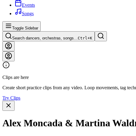
Events
Songs
Toggle Sidebar
Search dancers, orchestras, songs…
Ctrl+
K
Clips are here
Create short practice clips from any video. Loop movements, tag techn
Try Clips
Alex Moncada & Martina Waldma