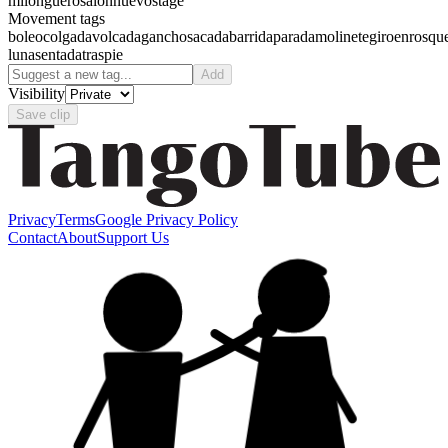
milonguero
salon
nuevo
stage
Movement tags
boleo
colgada
volcada
gancho
sacada
barrida
parada
molinete
giro
enrosqu
luna
sentada
traspie
Add
Visibility
Save clip
Privacy
Terms
Google Privacy Policy
Contact
About
Support Us