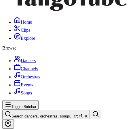
Home
Clips
Explore
Browse
Dancers
Channels
Orchestras
Events
Songs
Toggle Sidebar
Search dancers, orchestras, songs…
Ctrl+
K