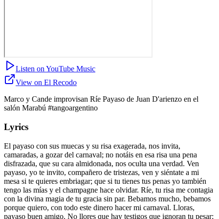
Listen on YouTube Music
View on El Recodo
Marco y Cande improvisan Ríe Payaso de Juan D'arienzo en el
salón Marabú #tangoargentino
Lyrics
El payaso con sus muecas y su risa exagerada, nos invita,
camaradas, a gozar del carnaval; no notáis en esa risa una pena
disfrazada, que su cara almidonada, nos oculta una verdad. Ven
payaso, yo te invito, compañero de tristezas, ven y siéntate a mi
mesa si te quieres embriagar; que si tu tienes tus penas yo también
tengo las mías y el champagne hace olvidar. Ríe, tu risa me contagia
con la divina magia de tu gracia sin par. Bebamos mucho, bebamos
porque quiero, con todo este dinero hacer mi carnaval. Lloras,
payaso buen amigo. No llores que hay testigos que ignoran tu pesar;