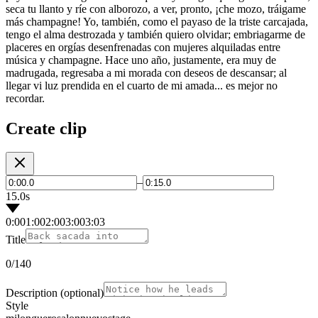
seca tu llanto y ríe con alborozo, a ver, pronto, ¡che mozo, tráigame
más champagne! Yo, también, como el payaso de la triste carcajada,
tengo el alma destrozada y también quiero olvidar; embriagarme de
placeres en orgías desenfrenadas con mujeres alquiladas entre
música y champagne. Hace uno año, justamente, era muy de
madrugada, regresaba a mi morada con deseos de descansar; al
llegar vi luz prendida en el cuarto de mi amada... es mejor no
recordar.
Create clip
–
15.0s
0:00
1:00
2:00
3:00
3:03
Title
0
/140
Description
(optional)
Style