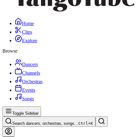
Home
Clips
Explore
Browse
Dancers
Channels
Orchestras
Events
Songs
Toggle Sidebar
Search dancers, orchestras, songs…
Ctrl+
K