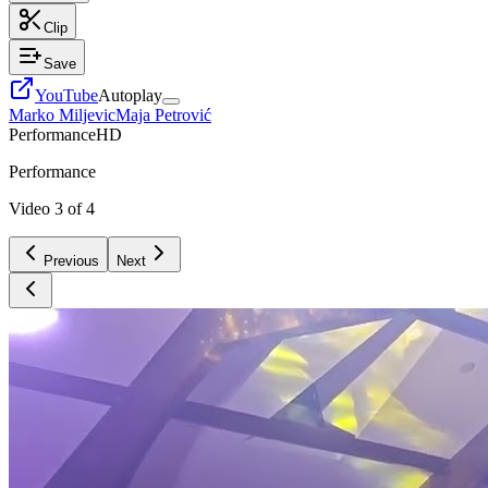
Clip
Save
YouTube
Autoplay
Marko Miljevic
Maja Petrović
Performance
HD
Performance
Video
3
of
4
Previous
Next