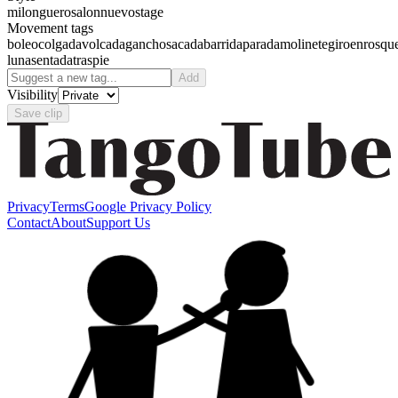
milonguero
salon
nuevo
stage
Movement tags
boleo
colgada
volcada
gancho
sacada
barrida
parada
molinete
giro
enrosqu
luna
sentada
traspie
Add
Visibility
Save clip
Privacy
Terms
Google Privacy Policy
Contact
About
Support Us