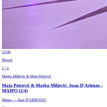
2
2:46
Played
2 / 4
Marko Miljevic & Maja Petrović
Maja Petrović & Marko Miljević: Juan D'Arienzo -
MAIPO (2/4)
Maipo
— Juan D'ARIENZO