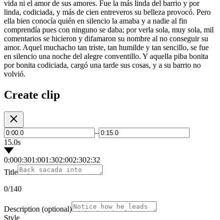
vida ni el amor de sus amores. Fue la más linda del barrio y por
linda, codiciada, y más de cien entreveros su belleza provocó. Pero
ella bien conocía quién en silencio la amaba y a nadie al fin
comprendía pues con ninguno se daba; por verla sola, muy sola, mil
comentarios se hicieron y difamaron su nombre al no conseguir su
amor. Aquel muchacho tan triste, tan humilde y tan sencillo, se fue
en silencio una noche del alegre conventillo. Y aquella piba bonita
por bonita codiciada, cargó una tarde sus cosas, y a su barrio no
volvió.
Create clip
–
15.0s
0:00
0:30
1:00
1:30
2:00
2:30
2:32
Title
0
/140
Description
(optional)
Style