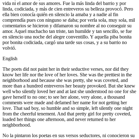
vida ni el amor de sus amores. Fue la más linda del barrio y por
linda, codiciada, y más de cien entreveros su belleza provocó. Pero
ella bien conocía quién en silencio la amaba y a nadie al fin
comprendía pues con ninguno se daba; por verla sola, muy sola, mil
comentarios se hicieron y difamaron su nombre al no conseguir su
amor. Aquel muchacho tan triste, tan humilde y tan sencillo, se fue
en silencio una noche del alegre conventillo. Y aquella piba bonita
por bonita codiciada, cargó una tarde sus cosas, y a su barrio no
volvió.
English
The poets did not paint her in their seductive verses, nor did they
know her life nor the love of her loves. She was the prettiest in the
neighborhood and because she was pretty, she was coveted, and
more than a hundred entreveros her beauty provoked. But she knew
well who silently loved her and at last she understood no one for she
gave herself to no one; to see her alone, very alone, a thousand
comments were made and defamed her name for not getting her
love. That sad boy, so humble and so simple, left silently one night
from the cheerful tenement. And that pretty girl for pretty coveted,
loaded her things one afternoon, and never returned to her
neighborhood.
No la pintaron los poetas en sus versos seductores, ni conocieron su