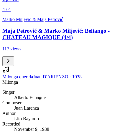
4 / 4
Marko Miljevic & Maja Petrović
Maja Petrović & Marko Miljević: Beltango -
CHATEAU MAGIQUE (4/4)
117 views
Milonga querida
Juan D'ARIENZO
·
1938
Milonga
Singer
Alberto Echague
Composer
Juan Larenza
Author
Lito Bayardo
Recorded
November 9, 1938