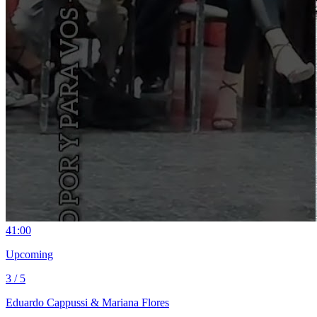
4
1:00
Upcoming
3 / 5
Eduardo Cappussi & Mariana Flores