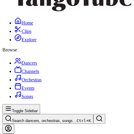
Home
Clips
Explore
Browse
Dancers
Channels
Orchestras
Events
Songs
Toggle Sidebar
Search dancers, orchestras, songs…
Ctrl+
K