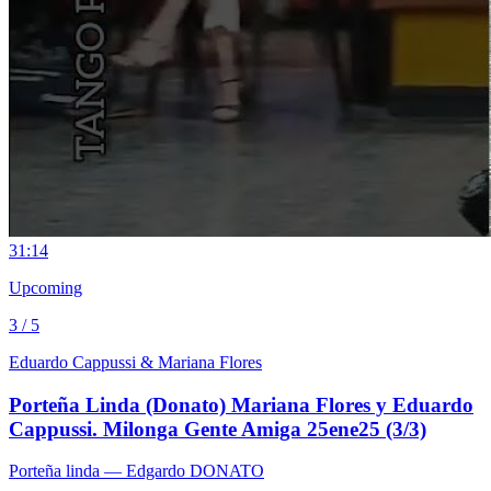
3
1:14
Upcoming
3 / 5
Eduardo Cappussi & Mariana Flores
Porteña Linda (Donato) Mariana Flores y Eduardo
Cappussi. Milonga Gente Amiga 25ene25 (3/3)
Porteña linda
— Edgardo DONATO