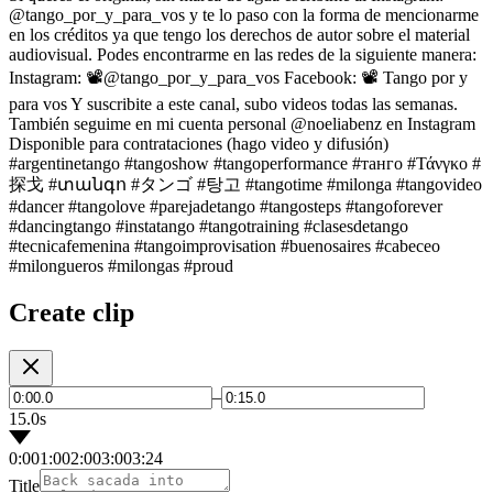
@tango_por_y_para_vos y te lo paso con la forma de mencionarme
en los créditos ya que tengo los derechos de autor sobre el material
audiovisual. Podes encontrarme en las redes de la siguiente manera:
Instagram: 📽️@tango_por_y_para_vos Facebook: 📽️ Tango por y
para vos Y suscribite a este canal, subo videos todas las semanas.
También seguime en mi cuenta personal @noeliabenz en Instagram
Disponible para contrataciones (hago video y difusión)
#argentinetango #tangoshow #tangoperformance #танго #Τάνγκο #
探戈 #տանգո #タンゴ #탕고 #tangotime #milonga #tangovideo
#dancer #tangolove #parejadetango #tangosteps #tangoforever
#dancingtango #instatango #tangotraining #clasesdetango
#tecnicafemenina #tangoimprovisation #buenosaires #cabeceo
#milongueros #milongas #proud
Create clip
–
15.0s
0:00
1:00
2:00
3:00
3:24
Title