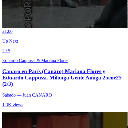
2
1:00
Up Next
2 / 5
Eduardo Cappussi & Mariana Flores
Canaro en París (Canaro) Mariana Flores y
Eduardo Cappussi. Milonga Gente Amiga 25ene25
(2/3)
Sábado
— Juan CANARO
1.3K views