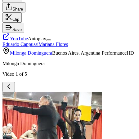
Share
Clip
Save
YouTube
Autoplay
Eduardo Cappussi
Mariana Flores
Milonga Dominguera
Buenos Aires, Argentina
·
Performance
HD
Milonga Dominguera
Video
1
of
5