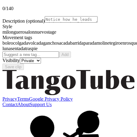
0
/140
Description
(optional)
Style
milonguero
salon
nuevo
stage
Movement tags
boleo
colgada
volcada
gancho
sacada
barrida
parada
molinete
giro
enrosqu
luna
sentada
traspie
Add
Visibility
Save clip
Privacy
Terms
Google Privacy Policy
Contact
About
Support Us