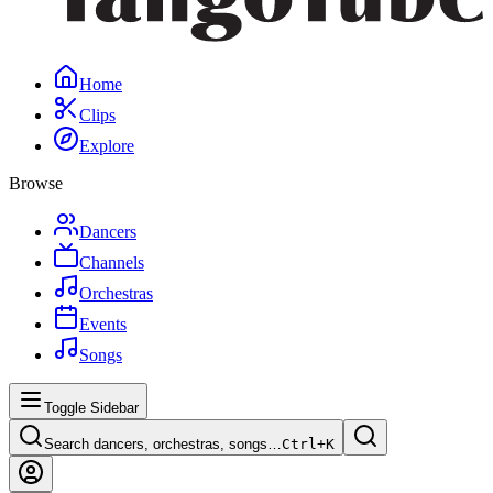
Home
Clips
Explore
Browse
Dancers
Channels
Orchestras
Events
Songs
Toggle Sidebar
Search dancers, orchestras, songs…
Ctrl+
K