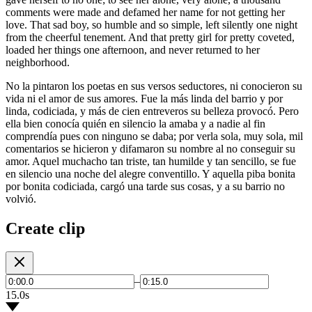
comments were made and defamed her name for not getting her
love. That sad boy, so humble and so simple, left silently one night
from the cheerful tenement. And that pretty girl for pretty coveted,
loaded her things one afternoon, and never returned to her
neighborhood.
No la pintaron los poetas en sus versos seductores, ni conocieron su
vida ni el amor de sus amores. Fue la más linda del barrio y por
linda, codiciada, y más de cien entreveros su belleza provocó. Pero
ella bien conocía quién en silencio la amaba y a nadie al fin
comprendía pues con ninguno se daba; por verla sola, muy sola, mil
comentarios se hicieron y difamaron su nombre al no conseguir su
amor. Aquel muchacho tan triste, tan humilde y tan sencillo, se fue
en silencio una noche del alegre conventillo. Y aquella piba bonita
por bonita codiciada, cargó una tarde sus cosas, y a su barrio no
volvió.
Create clip
–
15.0s