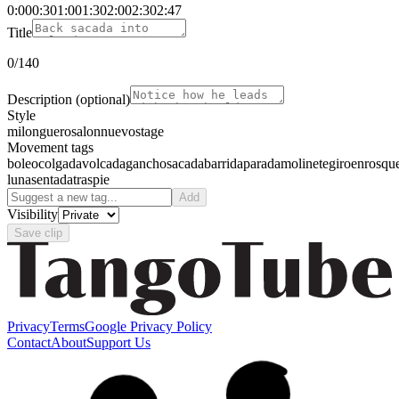
0:00
0:30
1:00
1:30
2:00
2:30
2:47
Title
0
/140
Description
(optional)
Style
milonguero
salon
nuevo
stage
Movement tags
boleo
colgada
volcada
gancho
sacada
barrida
parada
molinete
giro
enrosqu
luna
sentada
traspie
Add
Visibility
Save clip
Privacy
Terms
Google Privacy Policy
Contact
About
Support Us