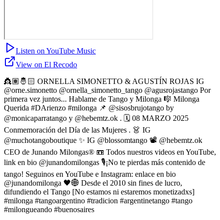
Listen on YouTube Music
View on El Recodo
👸🏽🤴🏻 ORNELLA SIMONETTO & AGUSTÍN ROJAS IG
@orne.simonetto @ornella_simonetto_tango @agusrojastango Por
primera vez juntos... Hablame de Tango y Milonga 🎼 Milonga
Querida #DArienzo #milonga 📌 @sisosbrujotango by
@monicaparratango y @hebemtz.ok . 🗓 08 MARZO 2025
Conmemoración del Día de las Mujeres . 👗 IG
@muchotangoboutique ✨️ IG @blossomtango 📽 @hebemtz.ok
CEO de Junando Milongas® 📼 Todos nuestros videos en YouTube,
link en bio @junandomilongas 🎙¡No te pierdas más contenido de
tango! Seguinos en YouTube e Instagram: enlace en bio
@junandomilonga 🖤🌐 Desde el 2010 sin fines de lucro,
difundiendo el Tango [No estamos ni estaremos monetizadxs]
#milonga #tangoargentino #tradicion #argentinetango #tango
#milongueando #buenosaires