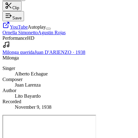
Clip
Save
YouTube
Autoplay
Ornella Simonetto
Agustin Rojas
Performance
HD
Milonga querida
Juan D'ARIENZO
·
1938
Milonga
Singer
Alberto Echague
Composer
Juan Larenza
Author
Lito Bayardo
Recorded
November 9, 1938