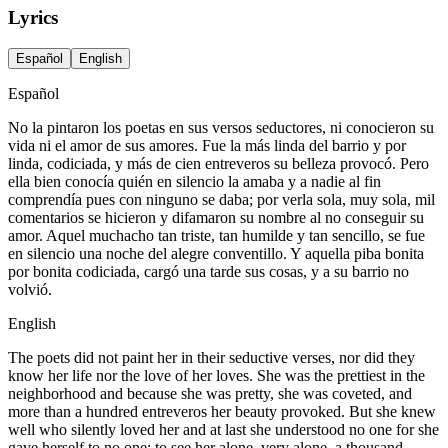
Lyrics
Español
English
Español
No la pintaron los poetas en sus versos seductores, ni conocieron su
vida ni el amor de sus amores. Fue la más linda del barrio y por
linda, codiciada, y más de cien entreveros su belleza provocó. Pero
ella bien conocía quién en silencio la amaba y a nadie al fin
comprendía pues con ninguno se daba; por verla sola, muy sola, mil
comentarios se hicieron y difamaron su nombre al no conseguir su
amor. Aquel muchacho tan triste, tan humilde y tan sencillo, se fue
en silencio una noche del alegre conventillo. Y aquella piba bonita
por bonita codiciada, cargó una tarde sus cosas, y a su barrio no
volvió.
English
The poets did not paint her in their seductive verses, nor did they
know her life nor the love of her loves. She was the prettiest in the
neighborhood and because she was pretty, she was coveted, and
more than a hundred entreveros her beauty provoked. But she knew
well who silently loved her and at last she understood no one for she
gave herself to no one; to see her alone, very alone, a thousand