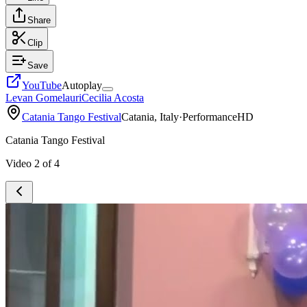
Share
Clip
Save
YouTube
Autoplay
Levan Gomelauri
Cecilia Acosta
Catania Tango Festival
Catania, Italy
·
Performance
HD
Catania Tango Festival
Video
2
of
4