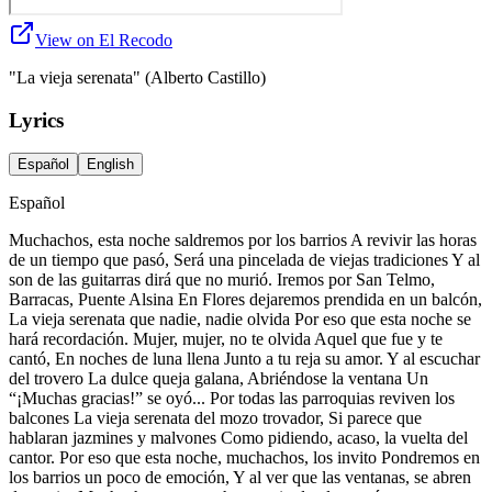
View on El Recodo
"La vieja serenata" (Alberto Castillo)
Lyrics
Español
English
Español
Muchachos, esta noche saldremos por los barrios A revivir las horas
de un tiempo que pasó, Será una pincelada de viejas tradiciones Y al
son de las guitarras dirá que no murió. Iremos por San Telmo,
Barracas, Puente Alsina En Flores dejaremos prendida en un balcón,
La vieja serenata que nadie, nadie olvida Por eso que esta noche se
hará recordación. Mujer, mujer, no te olvida Aquel que fue y te
cantó, En noches de luna llena Junto a tu reja su amor. Y al escuchar
del trovero La dulce queja galana, Abriéndose la ventana Un
“¡Muchas gracias!” se oyó... Por todas las parroquias reviven los
balcones La vieja serenata del mozo trovador, Si parece que
hablaran jazmines y malvones Como pidiendo, acaso, la vuelta del
cantor. Por eso que esta noche, muchachos, los invito Pondremos en
los barrios un poco de emoción, Y al ver que las ventanas, se abren