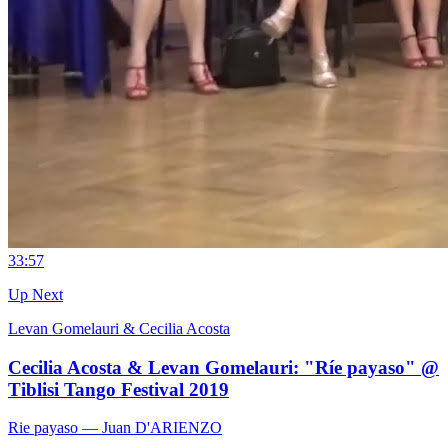
3
3:57
Up Next
Levan Gomelauri & Cecilia Acosta
Cecilia Acosta & Levan Gomelauri: "Ríe payaso" @
Tiblisi Tango Festival 2019
Rie payaso
— Juan D'ARIENZO