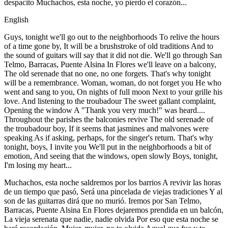
despacito Muchachos, esta noche, yo pierdo el corazón...
English
Guys, tonight we'll go out to the neighborhoods To relive the hours
of a time gone by, It will be a brushstroke of old traditions And to
the sound of guitars will say that it did not die. We'll go through San
Telmo, Barracas, Puente Alsina In Flores we'll leave on a balcony,
The old serenade that no one, no one forgets. That's why tonight
will be a remembrance. Woman, woman, do not forget you He who
went and sang to you, On nights of full moon Next to your grille his
love. And listening to the troubadour The sweet gallant complaint,
Opening the window A "Thank you very much!" was heard....
Throughout the parishes the balconies revive The old serenade of
the troubadour boy, If it seems that jasmines and malvones were
speaking As if asking, perhaps, for the singer's return. That's why
tonight, boys, I invite you We'll put in the neighborhoods a bit of
emotion, And seeing that the windows, open slowly Boys, tonight,
I'm losing my heart...
Muchachos, esta noche saldremos por los barrios A revivir las horas
de un tiempo que pasó, Será una pincelada de viejas tradiciones Y al
son de las guitarras dirá que no murió. Iremos por San Telmo,
Barracas, Puente Alsina En Flores dejaremos prendida en un balcón,
La vieja serenata que nadie, nadie olvida Por eso que esta noche se