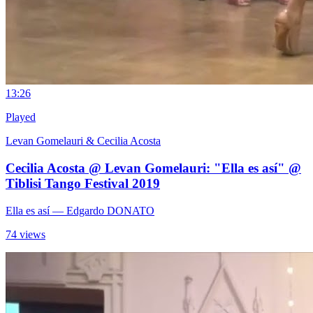
1
3:26
Played
Levan Gomelauri & Cecilia Acosta
Cecilia Acosta @ Levan Gomelauri: "Ella es así" @
Tiblisi Tango Festival 2019
Ella es así
— Edgardo DONATO
74 views