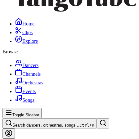
Home
Clips
Explore
Browse
Dancers
Channels
Orchestras
Events
Songs
Toggle Sidebar
Search dancers, orchestras, songs…
Ctrl+
K