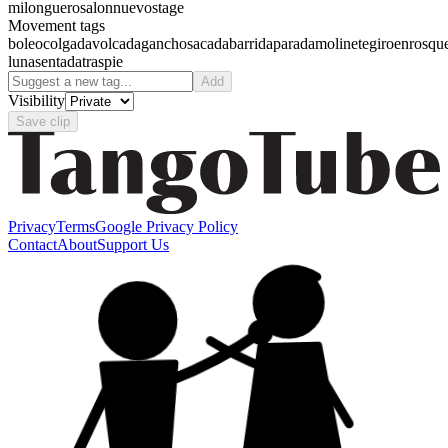
milonguero
salon
nuevo
stage
Movement tags
boleo
colgada
volcada
gancho
sacada
barrida
parada
molinete
giro
enrosqu
luna
sentada
traspie
Add
Visibility
Save clip
Privacy
Terms
Google Privacy Policy
Contact
About
Support Us