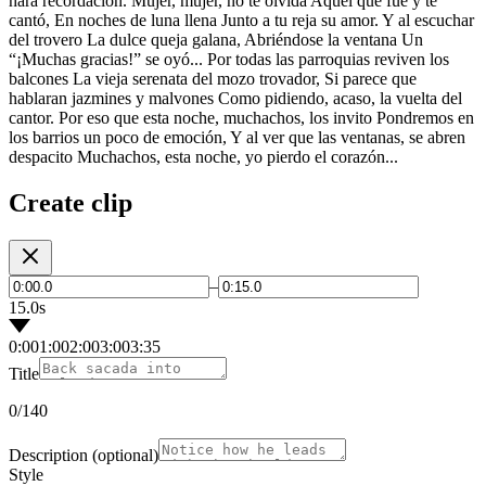
hará recordación. Mujer, mujer, no te olvida Aquel que fue y te
cantó, En noches de luna llena Junto a tu reja su amor. Y al escuchar
del trovero La dulce queja galana, Abriéndose la ventana Un
“¡Muchas gracias!” se oyó... Por todas las parroquias reviven los
balcones La vieja serenata del mozo trovador, Si parece que
hablaran jazmines y malvones Como pidiendo, acaso, la vuelta del
cantor. Por eso que esta noche, muchachos, los invito Pondremos en
los barrios un poco de emoción, Y al ver que las ventanas, se abren
despacito Muchachos, esta noche, yo pierdo el corazón...
Create clip
–
15.0s
0:00
1:00
2:00
3:00
3:35
Title
0
/140
Description
(optional)
Style