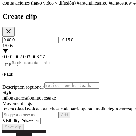
contrataciones (hago video y difusión) #argentinetango #tan
Create clip
–
15.0s
0:00
1:00
2:00
3:00
3:57
Title
0
/140
Description
(optional)
Style
milonguero
salon
nuevo
stage
Movement tags
boleo
colgada
volcada
gancho
sacada
barrida
parada
molinete
giro
enrosqu
Add
Visibility
Save clip