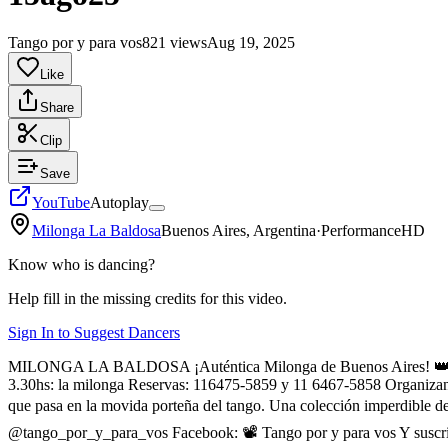
Tango por y para vos
821 views
Aug 19, 2025
Like
Share
Clip
Save
YouTube
Autoplay
Milonga La Baldosa
Buenos Aires, Argentina
·
Performance
HD
Know who is dancing?
Help fill in the missing credits for this video.
Sign In to Suggest Dancers
MILONGA LA BALDOSA ¡Auténtica Milonga de Buenos Aires! 👑 Todos l
3.30hs: la milonga Reservas: 116475-5859 y 11 6467-5858 Organ
que pasa en la movida porteña del tango. Una colección imperdible de a
@tango_por_y_para_vos Facebook: 📽️ Tango por y para vos Y suscrib