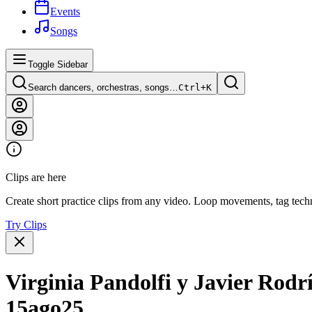
Events
Songs
Toggle Sidebar
Search dancers, orchestras, songs…
Ctrl+
K
Clips are here
Create short practice clips from any video. Loop movements, tag techn
Try Clips
Virginia Pandolfi y Javier Rod
15ago25