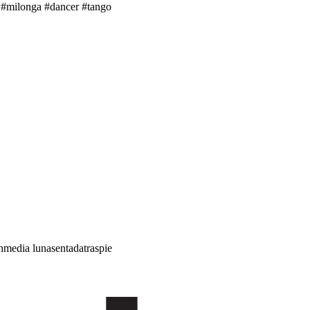
milonga #dancer #tango
h
media luna
sentada
traspie