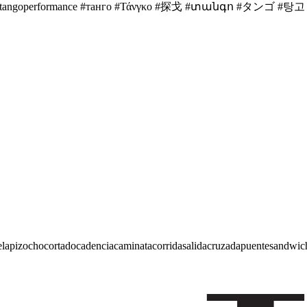
goshow #tangoperformance #танго #Τάνγκο #探戈 #տանգո #タンゴ #탕고 #
e
lapiz
ocho
cortado
cadencia
caminata
corrida
salida
cruzada
puente
sandwic