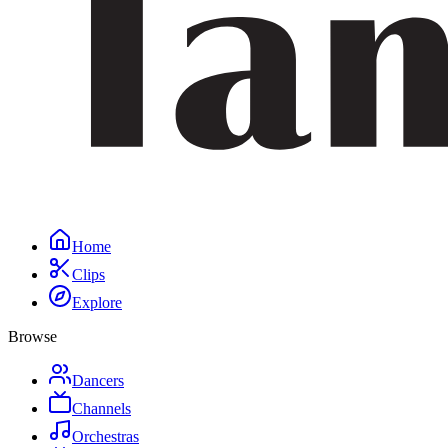
Home
Clips
Explore
Browse
Dancers
Channels
Orchestras