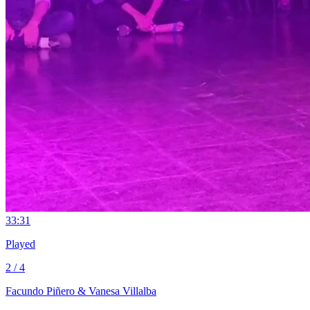
3
3:31
Played
2 / 4
Facundo Piñero & Vanesa Villalba