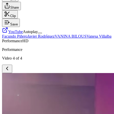
Share
Clip
Save
YouTube
Autoplay
Facundo Piñero
Javier Rodríguez
VANINA BILOUS
Vanesa Villalba
Performance
HD
Performance
Video
4
of
4