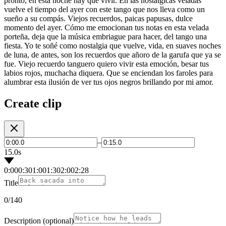
pronto, en esta noche hay que vivir. En las nostálgicas veladas
vuelve el tiempo del ayer con este tango que nos lleva como un
sueño a su compás. Viejos recuerdos, paicas papusas, dulce
momento del ayer. Cómo me emocionan tus notas en esta velada
porteña, deja que la música embriague para hacer, del tango una
fiesta. Yo te soñé como nostalgia que vuelve, vida, en suaves noches
de luna, de antes, son los recuerdos que añoro de la garufa que ya se
fue. Viejo recuerdo tanguero quiero vivir esta emoción, besar tus
labios rojos, muchacha diquera. Que se enciendan los faroles para
alumbrar esta ilusión de ver tus ojos negros brillando por mi amor.
Create clip
–
15.0s
0:00
0:30
1:00
1:30
2:00
2:28
Title
0
/140
Description
(optional)