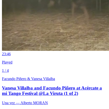
2
3:46
Played
1 / 4
Facundo Piñero & Vanesa Villalba
Vanesa Villalba and Facundo Piñero at Acércate a
mi Tango Festival @La Viruta (1 of 2)
Una vez
— Alberto MORAN