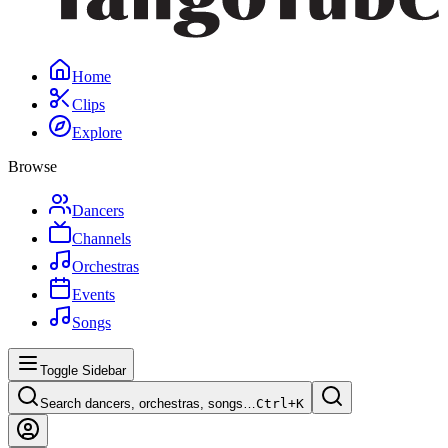
Home
Clips
Explore
Browse
Dancers
Channels
Orchestras
Events
Songs
Toggle Sidebar
Search dancers, orchestras, songs…
Ctrl+
K