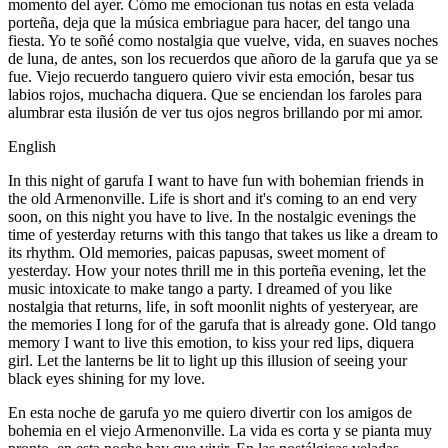
momento del ayer. Cómo me emocionan tus notas en esta velada
porteña, deja que la música embriague para hacer, del tango una
fiesta. Yo te soñé como nostalgia que vuelve, vida, en suaves noches
de luna, de antes, son los recuerdos que añoro de la garufa que ya se
fue. Viejo recuerdo tanguero quiero vivir esta emoción, besar tus
labios rojos, muchacha diquera. Que se enciendan los faroles para
alumbrar esta ilusión de ver tus ojos negros brillando por mi amor.
English
In this night of garufa I want to have fun with bohemian friends in
the old Armenonville. Life is short and it's coming to an end very
soon, on this night you have to live. In the nostalgic evenings the
time of yesterday returns with this tango that takes us like a dream to
its rhythm. Old memories, paicas papusas, sweet moment of
yesterday. How your notes thrill me in this porteña evening, let the
music intoxicate to make tango a party. I dreamed of you like
nostalgia that returns, life, in soft moonlit nights of yesteryear, are
the memories I long for of the garufa that is already gone. Old tango
memory I want to live this emotion, to kiss your red lips, diquera
girl. Let the lanterns be lit to light up this illusion of seeing your
black eyes shining for my love.
En esta noche de garufa yo me quiero divertir con los amigos de
bohemia en el viejo Armenonville. La vida es corta y se pianta muy