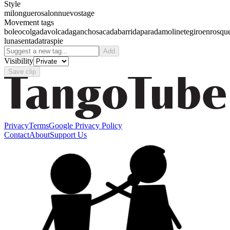
Style
milonguero
salon
nuevo
stage
Movement tags
boleo
colgada
volcada
gancho
sacada
barrida
parada
molinete
giro
enrosqu
luna
sentada
traspie
Add
Visibility
Save clip
Privacy
Terms
Google Privacy Policy
Contact
About
Support Us