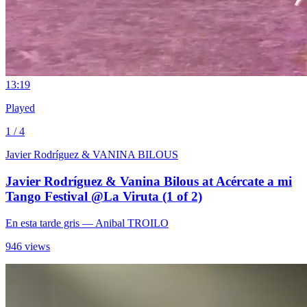
1
3:19
Played
1 / 4
Javier Rodríguez & VANINA BILOUS
Javier Rodríguez & Vanina Bilous at Acércate a mi
Tango Festival @La Viruta (1 of 2)
En esta tarde gris
— Anibal TROILO
946 views