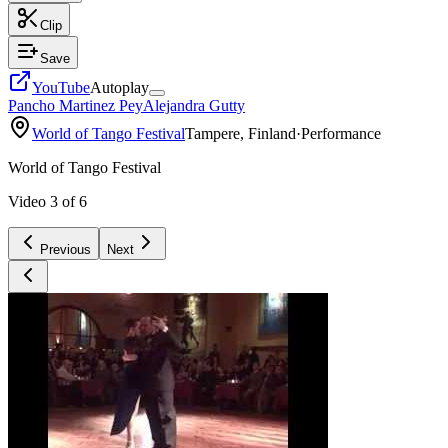
Clip
Save
YouTube
Autoplay
Pancho Martinez Pey
Alejandra Gutty
World of Tango Festival
Tampere, Finland
·
Performance
World of Tango Festival
Video
3
of
6
Previous
Next