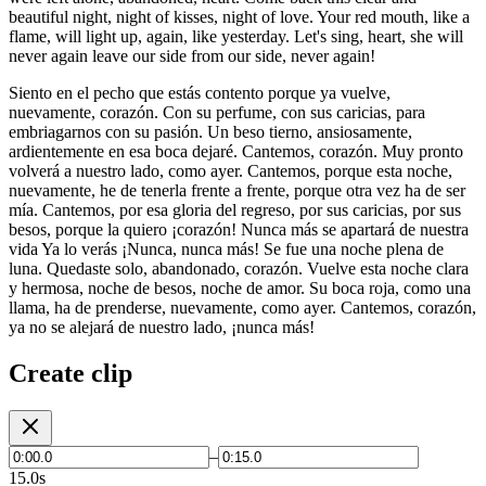
beautiful night, night of kisses, night of love. Your red mouth, like a
flame, will light up, again, like yesterday. Let's sing, heart, she will
never again leave our side from our side, never again!
Siento en el pecho que estás contento porque ya vuelve,
nuevamente, corazón. Con su perfume, con sus caricias, para
embriagarnos con su pasión. Un beso tierno, ansiosamente,
ardientemente en esa boca dejaré. Cantemos, corazón. Muy pronto
volverá a nuestro lado, como ayer. Cantemos, porque esta noche,
nuevamente, he de tenerla frente a frente, porque otra vez ha de ser
mía. Cantemos, por esa gloria del regreso, por sus caricias, por sus
besos, porque la quiero ¡corazón! Nunca más se apartará de nuestra
vida Ya lo verás ¡Nunca, nunca más! Se fue una noche plena de
luna. Quedaste solo, abandonado, corazón. Vuelve esta noche clara
y hermosa, noche de besos, noche de amor. Su boca roja, como una
llama, ha de prenderse, nuevamente, como ayer. Cantemos, corazón,
ya no se alejará de nuestro lado, ¡nunca más!
Create clip
–
15.0s