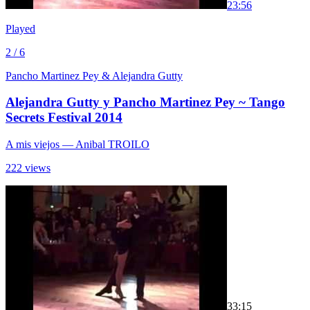
2
3:56
Played
2 / 6
Pancho Martinez Pey & Alejandra Gutty
Alejandra Gutty y Pancho Martinez Pey ~ Tango
Secrets Festival 2014
A mis viejos
— Anibal TROILO
222 views
3
3:15