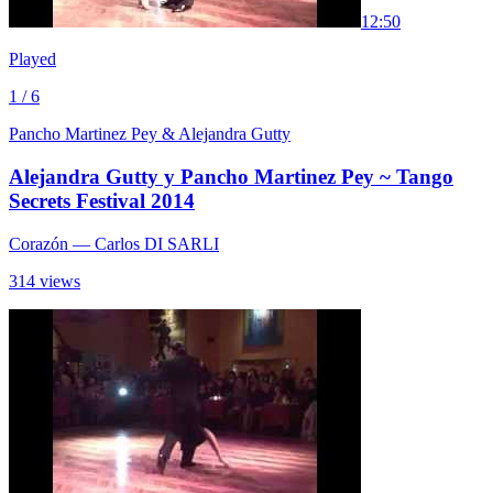
1
2:50
Played
1 / 6
Pancho Martinez Pey & Alejandra Gutty
Alejandra Gutty y Pancho Martinez Pey ~ Tango
Secrets Festival 2014
Corazón
— Carlos DI SARLI
314 views