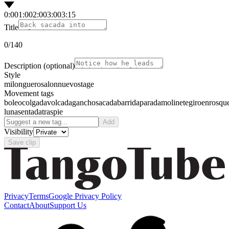
0:00
1:00
2:00
3:00
3:15
Title
0
/140
Description
(optional)
Style
milonguero
salon
nuevo
stage
Movement tags
boleo
colgada
volcada
gancho
sacada
barrida
parada
molinete
giro
enrosqu
luna
sentada
traspie
Add
Visibility
Save clip
Privacy
Terms
Google Privacy Policy
Contact
About
Support Us