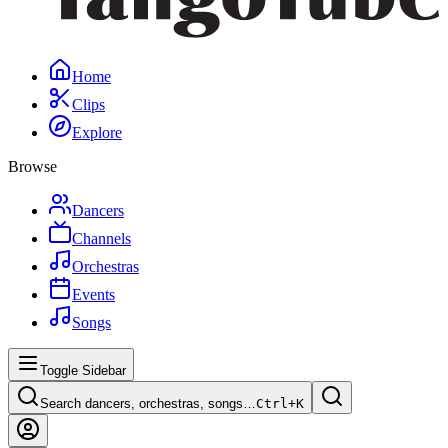
Home
Clips
Explore
Browse
Dancers
Channels
Orchestras
Events
Songs
Toggle Sidebar
Search dancers, orchestras, songs…
Ctrl+
K