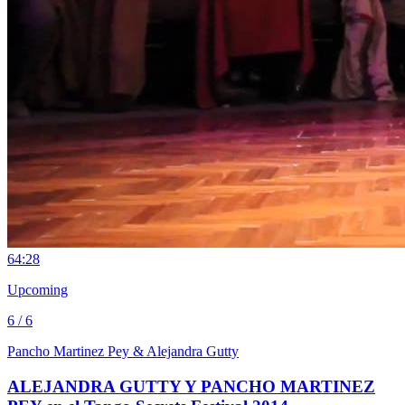
6
4:28
Upcoming
6 / 6
Pancho Martinez Pey & Alejandra Gutty
ALEJANDRA GUTTY Y PANCHO MARTINEZ